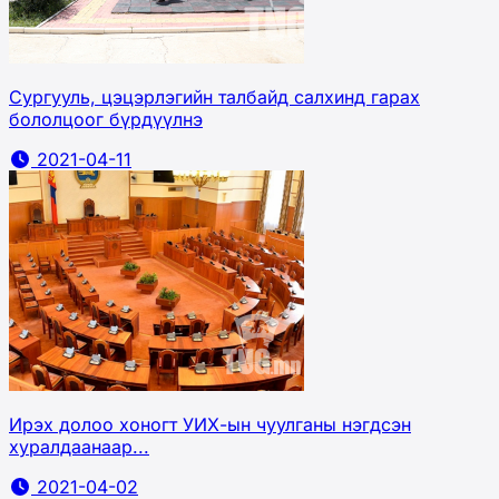
Сургууль, цэцэрлэгийн талбайд салхинд гарах
бололцоог бүрдүүлнэ
2021-04-11
Ирэх долоо хоногт УИХ-ын чуулганы нэгдсэн
хуралдаанаар...
2021-04-02