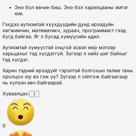
Энэ бол өвчин биш. Энэ бол харилцааны эмгэг
юм.
Гэхдээ аутизмтай хүүхдүүдийн дунд ирээдүйн
хөгжимчин, математикч, зураач, программист гээд
бүгд байгаа. Яг л бусад хүмүүсийн адил.
Аутизмтай хүмүүстэй онцгой эсвэл өөр мэтээр
харьцахыг тэд хүсдэггүй. Зүгээр л найз шиг байхыг
тэд хүсдэг.
Харин тэдний ирээдүйг гэрэлтэй болгохын төлөө таны
оролцоо юу вэ гэж үү? Зүгээр л ойлгож байгаагаар
нь хүлээн авч байгаарай.
Хуваалцах:
0