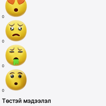
0
0
0
0
Төстэй мэдээлэл