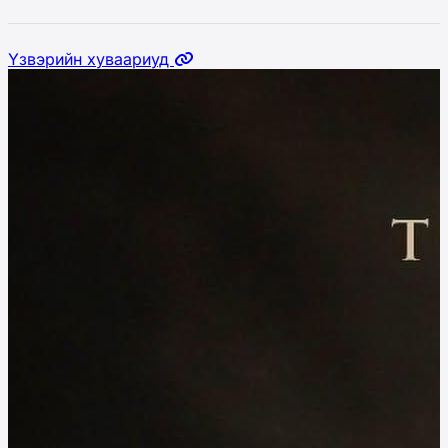
Үзвэрийн хуваариуд