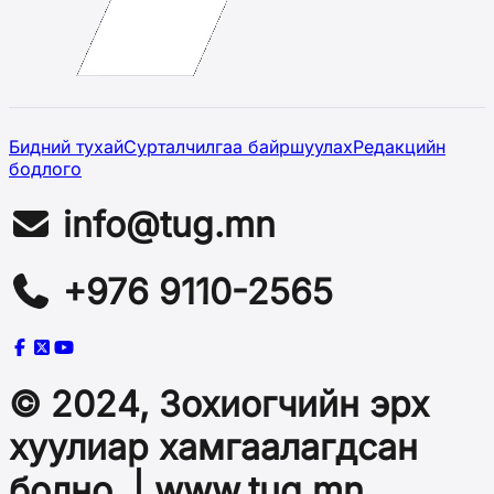
Бидний тухай
Сурталчилгаа байршуулах
Редакцийн
бодлого
info@tug.mn
+976 9110-2565
© 2024, Зохиогчийн эрх
хуулиар хамгаалагдсан
болно. | www.tug.mn