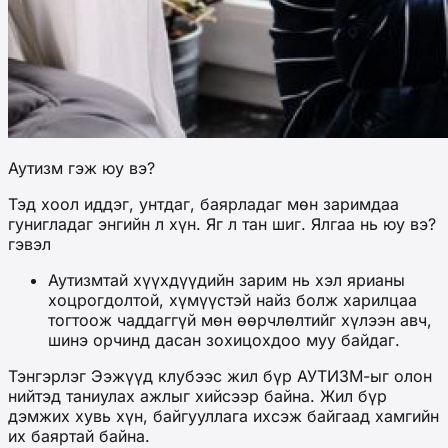
Аутизм гэж юу вэ?
Тэд хоол иддэг, унтдаг, баярладаг мөн заримдаа
гунигладаг энгийн л хүн. Яг л тан шиг. Ялгаа нь юу вэ?
гэвэл
Аутизмтай хүүхдүүдийн зарим нь хэл ярианы
хоцрогдолтой, хүмүүстэй найз болж харилцаа
тогтоож чаддаггүй мөн өөрчлөлтийг хүлээн авч,
шинэ орчинд дасан зохицохдоо муу байдаг.
Тэнгэрлэг Ээжүүд клубээс жил бүр АУТИЗМ-ыг олон
нийтэд таниулах ажлыг хийсээр байна. Жил бүр
дэмжих хувь хүн, байгууллага ихсэж байгаад хамгийн
их баяртай байна.