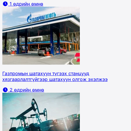
1 өдрийн өмнө
Газпромын шатахуун түгээх станцууд
хязгаарлалтгүйгээр шатахуун олгож эхэлжээ
2 өдрийн өмнө