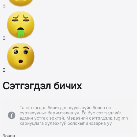
0
0
0
Сэтгэгдэл бичих
Та сэтгэгдэл бичихдээ хууль зүйн болон ёс
суртахууныг баримтална уу. Ёс бус сэтгэгдлийг
админ устгах эрхтэй. Мэдээний сэтгэгдэлд tug.mn
хариуцлага хүлээхгүй болохыг анхаарна уу
Зочин