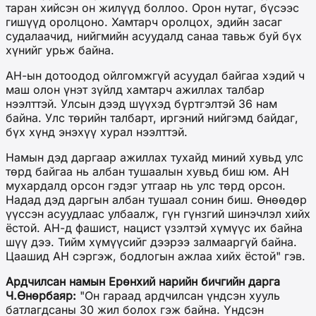
таран хийсэн он жилүүд боллоо. Орон нутаг, бүсээс
гишүүд оролцоно. Хамтарч оролцох, эдийн засаг
судалаачид, нийгмийн асуудалд санаа тавьж буй бүх
хүнийг урьж байна.
АН-ын дотоодод ойлгомжгүй асуудал байгаа хэдий ч
маш олон үнэт зүйлд хамтарч ажиллах талбар
нээлттэй. Улсын дээд шүүхэд бүртгэлтэй 36 нам
байна. Улс төрийн талбарт, иргэний нийгэмд байдаг,
бүх хүнд энэхүү хурал нээлттэй.
Намын дэд даргаар ажиллах тухайд миний хувьд улс
төрд байгаа нь албан тушаалын хувьд биш юм. АН
мухардалд орсон гэдэг утгаар нь улс төрд орсон.
Надад дэд даргын албан тушаал сонин биш. Өнөөдөр
үүссэн асуудлаас улбаалж, гүн гүнзгий шинэчлэл хийх
ёстой. АН-д фашист, нацист үзэлтэй хүмүүс их байна
шүү дээ. Тийм хүмүүсийг дээрээ залмааргүй байна.
Цаашид АН сэргэж, бодлогын ажлаа хийх ёстой" гэв.
Ардчилсан намын Ерөнхий нарийн бичгийн дарга
Ч.Өнөрбаяр:
"Он гараад ардчилсан үндсэн хууль
батлагдсаны 30 жил болох гэж байна. Үндсэн