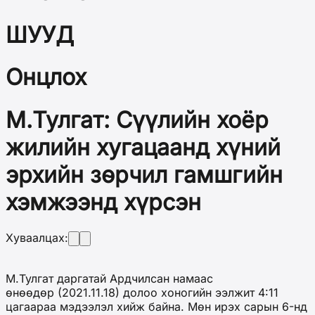
ШУУД
Онцлох
М.Тулгат: Сүүлийн хоёр
жилийн хугацаанд хүний
эрхийн зөрчил гамшгийн
хэмжээнд хүрсэн
Хуваалцах:
М.Тулгат даргатай Ардчилсан намаас
өнөөдөр (2021.11.18) долоо хоногийн ээлжит 4:11
цагаараа мэдээлэл хийж байна. Мөн ирэх сарын 6-нд