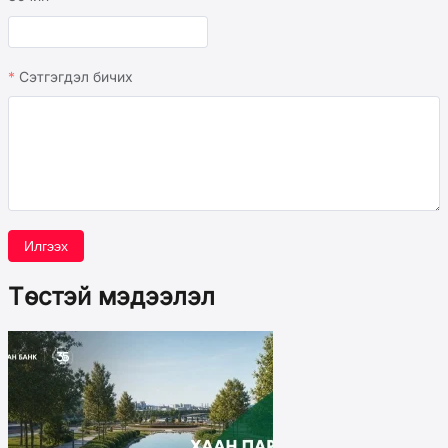
Сэтгэгдэл бичих
Илгээх
Төстэй мэдээлэл