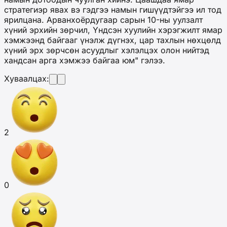
стратегиэр явах вэ гэдгээ намын гишүүдтэйгээ ил тод
ярилцана. Арванхоёрдугаар сарын 10-ны уулзалт
хүний эрхийн зөрчил, Үндсэн хуулийн хэрэгжилт ямар
хэмжээнд байгааг үнэлж дүгнэх, цар тахлын нөхцөлд
хүний эрх зөрчсөн асуудлыг хэлэлцэх олон нийтэд
хандсан арга хэмжээ байгаа юм" гэлээ.
Хуваалцах:
2
0