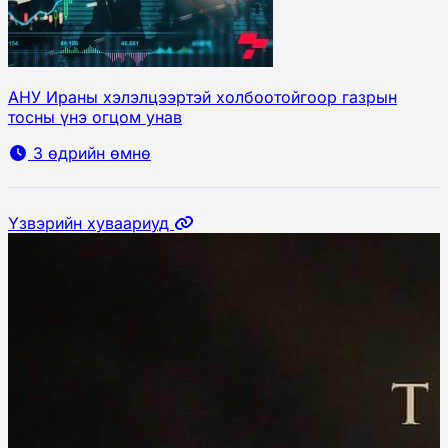
АНУ Ираны хэлэлцээртэй холбоотойгоор газрын
тосны үнэ огцом унав
3 өдрийн өмнө
Үзвэрийн хуваариуд