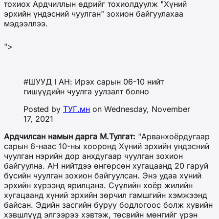
тохиох Ардчиллын өдрийг тохиолдуулж "Хүний
эрхийн үндэсний чуулган" зохион байгуулахаа
мэдээллээ.
">
#ШУУД I АН: Ирэх сарын 06-10 нийт
гишүүдийн чуулга уулзалт болно
Posted by
ТУГ.мн
on Wednesday, November
17, 2021
Ардчилсан намын дарга М.Тулгат:
"Арванхоёрдугаар
сарын 6-наас 10-ны хооронд Хүний эрхийн үндэсний
чуулган нэрийн дор анхдугаар чуулган зохион
байгуулна. АН нийтдээ өнгөрсөн хугацаанд 20 гаруй
бүсийн чуулган зохион байгуулсан. Энэ удаа хүний
эрхийн хүрээнд ярилцана. Сүүлийн хоёр жилийн
хугацаанд хүний эрхийн зөрчил гамшгийн хэмжээнд
байсан. Эдийн засгийн буруу бодлогоос болж хувийн
хэвшлүүд элгээрээ хэвтэж, төсвийн мөнгийг үрэн