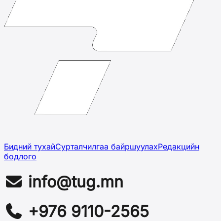
Бидний тухай
Сурталчилгаа байршуулах
Редакцийн
бодлого
info@tug.mn
+976 9110-2565