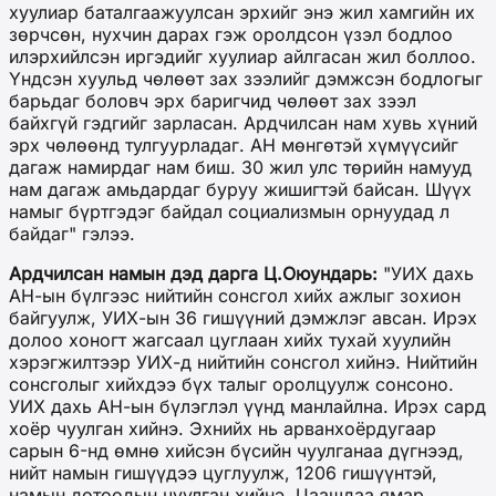
хуулиар баталгаажуулсан эрхийг энэ жил хамгийн их
зөрчсөн, нухчин дарах гэж оролдсон үзэл бодлоо
илэрхийлсэн иргэдийг хуулиар айлгасан жил боллоо.
Үндсэн хуульд чөлөөт зах зээлийг дэмжсэн бодлогыг
барьдаг боловч эрх баригчид чөлөөт зах зээл
байхгүй гэдгийг зарласан. Ардчилсан нам хувь хүний
эрх чөлөөнд тулгуурладаг. АН мөнгөтэй хүмүүсийг
дагаж намирдаг нам биш. 30 жил улс төрийн намууд
нам дагаж амьдардаг буруу жишигтэй байсан. Шүүх
намыг бүртгэдэг байдал социализмын орнуудад л
байдаг" гэлээ.
Ардчилсан намын дэд дарга Ц.Оюундарь:
"УИХ дахь
АН-ын бүлгээс нийтийн сонсгол хийх ажлыг зохион
байгуулж, УИХ-ын 36 гишүүний дэмжлэг авсан. Ирэх
долоо хоногт жагсаал цуглаан хийх тухай хуулийн
хэрэгжилтээр УИХ-д нийтийн сонсгол хийнэ. Нийтийн
сонсголыг хийхдээ бүх талыг оролцуулж сонсоно.
УИХ дахь АН-ын бүлэглэл үүнд манлайлна. Ирэх сард
хоёр чуулган хийнэ. Эхнийх нь арванхоёрдугаар
сарын 6-нд өмнө хийсэн бүсийн чуулганаа дүгнээд,
нийт намын гишүүдээ цуглуулж, 1206 гишүүнтэй,
намын дотоодын чуулган хийнэ. Цаашдаа ямар