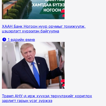
ХААН Банк Ногоон нуур орчмыг тохижуулж,
цэцэрлэгт хүрээлэн байгуулна
1 өдрийн өмнө
Трамп АНУ-д ирж хүүхэд төрүүлэхийг хориглох
зарлигт гарын үсэг зуржээ