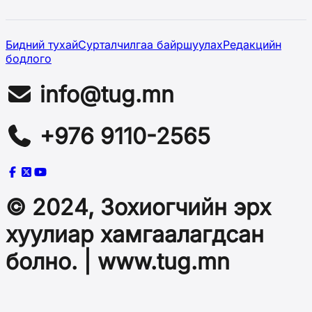
Бидний тухай
Сурталчилгаа байршуулах
Редакцийн
бодлого
info@tug.mn
+976 9110-2565
© 2024, Зохиогчийн эрх
хуулиар хамгаалагдсан
болно. | www.tug.mn