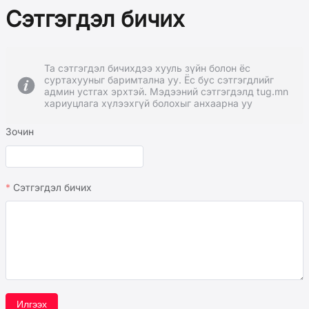
Сэтгэгдэл бичих
Та сэтгэгдэл бичихдээ хууль зүйн болон ёс
суртахууныг баримтална уу. Ёс бус сэтгэгдлийг
админ устгах эрхтэй. Мэдээний сэтгэгдэлд tug.mn
хариуцлага хүлээхгүй болохыг анхаарна уу
Зочин
Сэтгэгдэл бичих
Илгээх