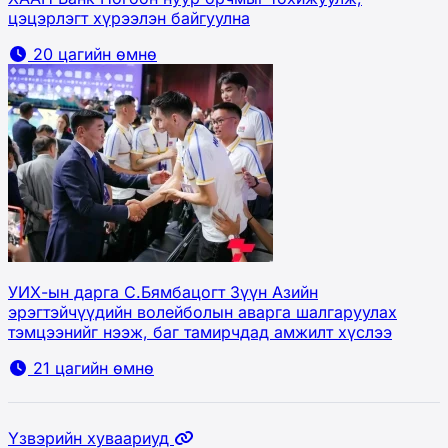
цэцэрлэгт хүрээлэн байгуулна
20 цагийн өмнө
УИХ-ын дарга С.Бямбацогт Зүүн Азийн
эрэгтэйчүүдийн волейболын аварга шалгаруулах
тэмцээнийг нээж, баг тамирчдад амжилт хүслээ
21 цагийн өмнө
Үзвэрийн хуваариуд