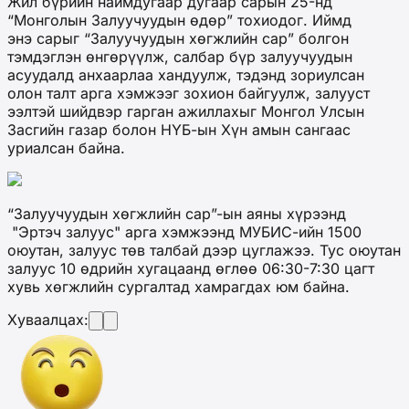
Жил бүрийн наймдугаар дугаар сарын 25-нд
“Монголын Залуучуудын өдөр” тохиодог. Иймд
энэ сарыг “Залуучуудын хөгжлийн сар” болгон
тэмдэглэн өнгөрүүлж, салбар бүр залуучуудын
асуудалд анхаарлаа хандуулж, тэдэнд зориулсан
олон талт арга хэмжээг зохион байгуулж, залууст
ээлтэй шийдвэр гарган ажиллахыг Монгол Улсын
Засгийн газар болон НҮБ-ын Хүн амын сангаас
уриалсан байна.
“Залуучуудын хөгжлийн сар”-ын аяны хүрээнд
"Эртэч залуус" арга хэмжээнд МУБИС-ийн 1500
оюутан, залуус төв талбай дээр цуглажээ. Тус оюутан
залуус 10 өдрийн хугацаанд өглөө 06:30-7:30 цагт
хувь хөгжлийн сургалтад хамрагдах юм байна.
Хуваалцах: