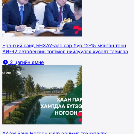
Ерөнхий сайд БНХАУ-аас сар бүр 12-15 мянган тонн
АИ-92 автобензин тогтмол нийлүүлэх хүсэлт тавилаа
2 цагийн өмнө
ХААН Банк Ногоон нуур орчмыг тохижуулж,