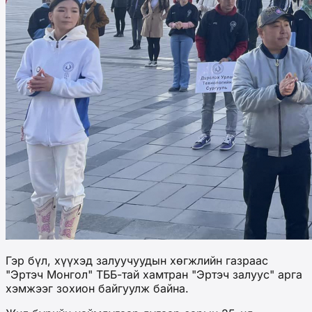
Гэр бүл, хүүхэд залуучуудын хөгжлийн газраас
"Эртэч Монгол" ТББ-тай хамтран "Эртэч залуус" арга
хэмжээг зохион байгуулж байна.