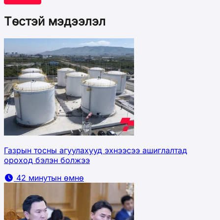
Төстэй мэдээлэл
Газрын тосны агуулахууд эхнээсээ ашиглалтад
ороход бэлэн болжээ
42 минутын өмнө