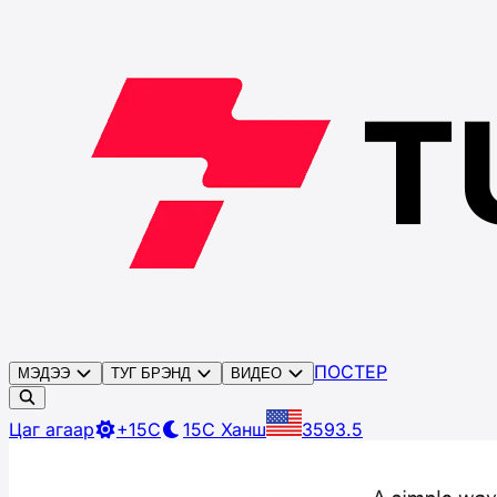
ПОСТЕР
МЭДЭЭ
ТУГ БРЭНД
ВИДЕО
Цаг агаар
+15C
15C
Ханш
3593.5