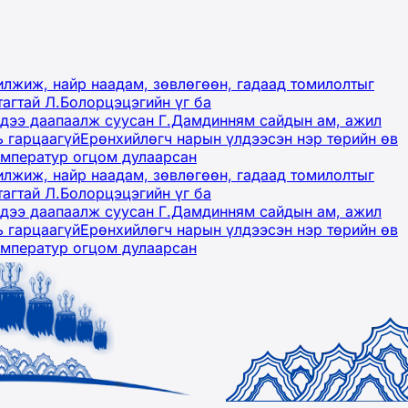
лжиж, найр наадам, зөвлөгөөн, гадаад томилолтыг
тагтай Л.Болорцэцэгийн үг ба
гэдээ даапаалж суусан Г.Дамдинням сайдын ам, ажил
ь гарцаагүй
Ерөнхийлөгч нарын үлдээсэн нэр төрийн өв
емператур огцом дулаарсан
лжиж, найр наадам, зөвлөгөөн, гадаад томилолтыг
тагтай Л.Болорцэцэгийн үг ба
гэдээ даапаалж суусан Г.Дамдинням сайдын ам, ажил
ь гарцаагүй
Ерөнхийлөгч нарын үлдээсэн нэр төрийн өв
емператур огцом дулаарсан