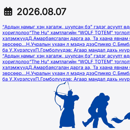
2026.08.07
“Ардын намыг хэн хагалж, цуулсан бэ” гэдэг асуулт ө
хориглолоо
“The Hu" хамтлагийн “WOLF TOTEM” тоглол
хэлэмжүүд
Д.Амарбаясгалан дарга аа, Та хаана явнам 
зөрсөөр...
Н.Учралын ухаан л мэднэ дээ
Спикер С.Бямб
ба У.Хүрэлсүх
П.Гомболүүдэв: Агаар мандал дахь нүү
“Ардын намыг хэн хагалж, цуулсан бэ” гэдэг асуулт ө
хориглолоо
“The Hu" хамтлагийн “WOLF TOTEM” тоглол
хэлэмжүүд
Д.Амарбаясгалан дарга аа, Та хаана явнам 
зөрсөөр...
Н.Учралын ухаан л мэднэ дээ
Спикер С.Бямб
ба У.Хүрэлсүх
П.Гомболүүдэв: Агаар мандал дахь нүү