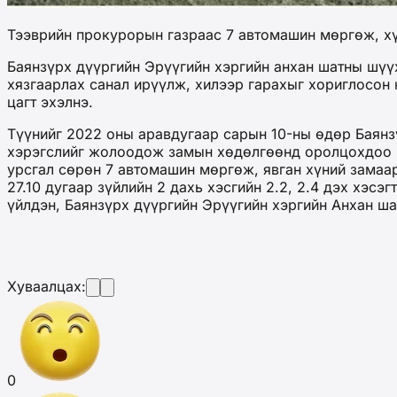
Тээврийн прокурорын газраас 7 автомашин мөргөж, хү
Баянзүрх дүүргийн Эрүүгийн хэргийн анхан шатны шүү
хязгаарлах санал ирүүлж, хилээр гарахыг хориглосон 
цагт эхэлнэ.
Түүнийг 2022 оны аравдугаар сарын 10-ны өдөр Баянзү
хэрэгслийг жолоодож замын хөдөлгөөнд оролцохдоо Мон
урсгал сөрөн 7 автомашин мөргөж, явган хүний замаар
27.10 дугаар зүйлийн 2 дахь хэсгийн 2.2, 2.4 дэх хэс
үйлдэн, Баянзүрх дүүргийн Эрүүгийн хэргийн Анхан 
Хуваалцах:
0