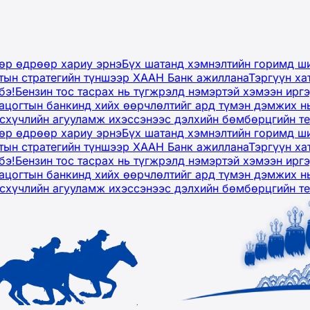
дөр өдрөөр хариу эрнэ
Бүх шатанд хэмнэлтийн горимд ши
тын стратегийн түншээр ХААН Банк ажиллана
Тэргүүн ха
бэ!
Бензин тос тасрах нь түгжрэлд нэмэртэй хэмээн ир
ацогтын банкинд хийх өөрчлөлтийг ард түмэн дэмжих н
рсхүчлийн агууламж ихэссэнээс дэлхийн бөмбөрцгийн т
дөр өдрөөр хариу эрнэ
Бүх шатанд хэмнэлтийн горимд ши
тын стратегийн түншээр ХААН Банк ажиллана
Тэргүүн ха
бэ!
Бензин тос тасрах нь түгжрэлд нэмэртэй хэмээн ир
ацогтын банкинд хийх өөрчлөлтийг ард түмэн дэмжих н
рсхүчлийн агууламж ихэссэнээс дэлхийн бөмбөрцгийн т