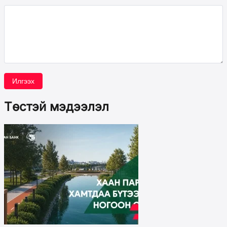
Илгээх
Төстэй мэдээлэл