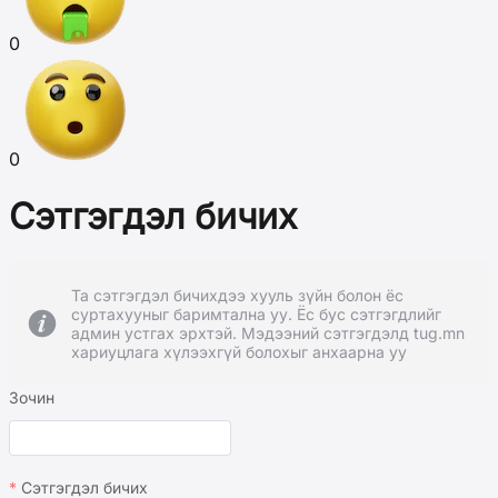
0
0
Сэтгэгдэл бичих
Та сэтгэгдэл бичихдээ хууль зүйн болон ёс
суртахууныг баримтална уу. Ёс бус сэтгэгдлийг
админ устгах эрхтэй. Мэдээний сэтгэгдэлд tug.mn
хариуцлага хүлээхгүй болохыг анхаарна уу
Зочин
Сэтгэгдэл бичих