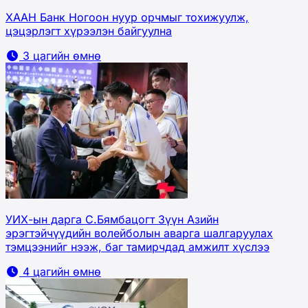
ХААН Банк Ногоон нуур орчмыг тохижуулж,
цэцэрлэгт хүрээлэн байгуулна
3 цагийн өмнө
УИХ-ын дарга С.Бямбацогт Зүүн Азийн
эрэгтэйчүүдийн волейболын аварга шалгаруулах
тэмцээнийг нээж, баг тамирчдад амжилт хүслээ
4 цагийн өмнө