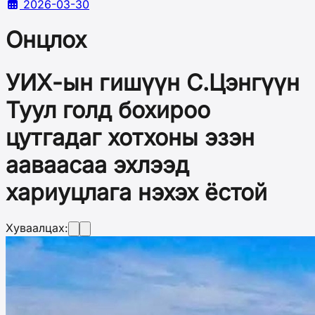
2026-03-30
Онцлох
УИХ-ын гишүүн С.Цэнгүүн
Туул голд бохироо
цутгадаг хотхоны эзэн
ааваасаа эхлээд
хариуцлага нэхэх ёстой
Хуваалцах: