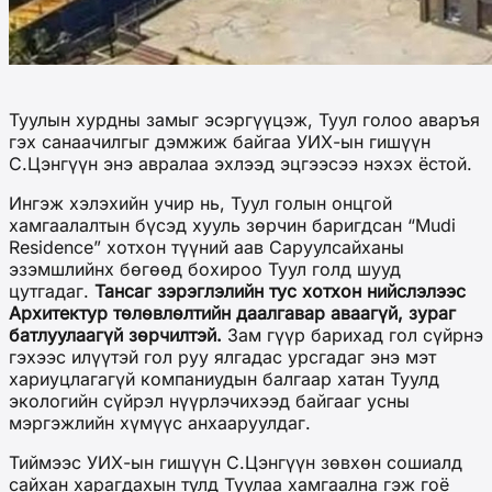
Туулын хурдны замыг эсэргүүцэж, Туул голоо аваръя
гэх санаачилгыг дэмжиж байгаа УИХ-ын гишүүн
С.Цэнгүүн энэ авралаа эхлээд эцгээсээ нэхэх ёстой.
Ингэж хэлэхийн учир нь, Туул голын онцгой
хамгаалалтын бүсэд хууль зөрчин баригдсан “Mudi
Residence” хотхон түүний аав Саруулсайханы
эзэмшлийнх бөгөөд бохироо Туул голд шууд
цутгадаг.
Тансаг зэрэглэлийн тус хотхон нийслэлээс
Архитектур төлөвлөлтийн даалгавар аваагүй, зураг
батлуулаагүй зөрчилтэй.
Зам гүүр барихад гол сүйрнэ
гэхээс илүүтэй гол руу ялгадас урсгадаг энэ мэт
хариуцлагагүй компаниудын балгаар хатан Туулд
экологийн сүйрэл нүүрлэчихээд байгааг усны
мэргэжлийн хүмүүс анхааруулдаг.
Тиймээс УИХ-ын гишүүн С.Цэнгүүн зөвхөн сошиалд
сайхан харагдахын тулд Туулаа хамгаална гэж гоё