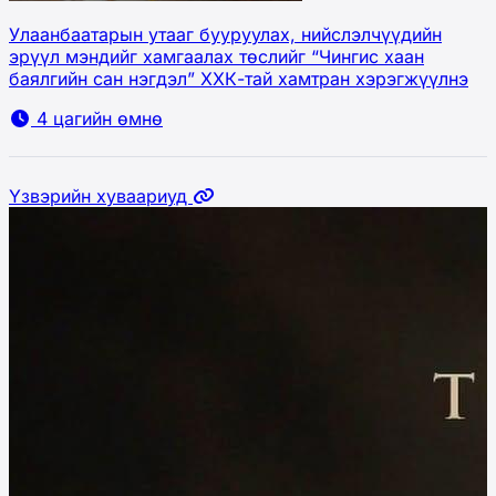
Улаанбаатарын утааг бууруулах, нийслэлчүүдийн
эрүүл мэндийг хамгаалах төслийг “Чингис хаан
баялгийн сан нэгдэл” ХХК-тай хамтран хэрэгжүүлнэ
4 цагийн өмнө
Үзвэрийн хуваариуд