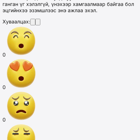
ганган үг хэлэлгүй, үнэхээр хамгаалмаар байгаа бол
эцгийнхээ эзэмшлээс энэ ажлаа эхэл.
Хуваалцах:
0
0
0