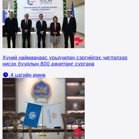
Хүний наймаанаас урьдчилан сэргийлэх чиглэлээр
нисэх буудлын 800 ажилтанг сургана
4 цагийн өмнө