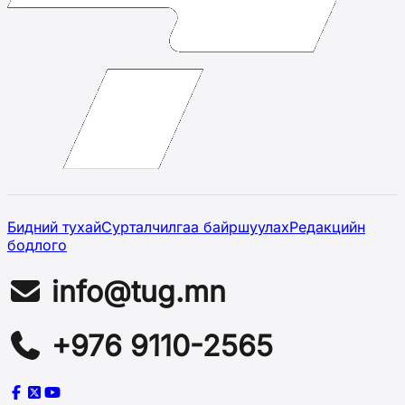
Бидний тухай
Сурталчилгаа байршуулах
Редакцийн
бодлого
info@tug.mn
+976 9110-2565