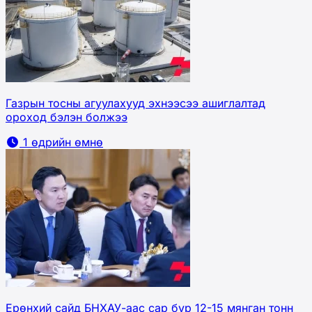
Газрын тосны агуулахууд эхнээсээ ашиглалтад
ороход бэлэн болжээ
1 өдрийн өмнө
Ерөнхий сайд БНХАУ-аас сар бүр 12-15 мянган тонн