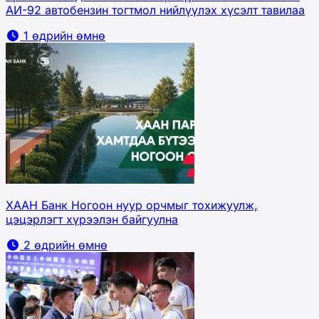
АИ-92 автобензин тогтмол нийлүүлэх хүсэлт тавилаа
1 өдрийн өмнө
ХААН Банк Ногоон нуур орчмыг тохижуулж,
цэцэрлэгт хүрээлэн байгуулна
2 өдрийн өмнө