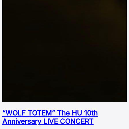
“WOLF TOTEM” The HU 10th
Аnniversary LIVE CONCERT