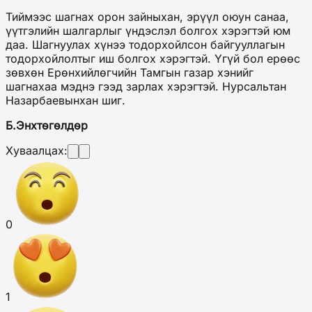
Тиймээс шагнах орон зайныхан, эрүүл оюун санаа,
үүтгэлийн шалгарлыг үндэслэл болгох хэрэгтэй юм
даа. Шагнуулах хүнээ тодорхойлсон байгууллагын
тодорхойлолтыг иш болгох хэрэгтэй. Үгүй бол ерөөс
зөвхөн Ерөнхийлөгчийн Тамгын газар хэнийг
шагнахаа мэднэ гээд зарлах хэрэгтэй. Нурсальтан
Назарбаевынхан шиг.
Б.Энхтөгөлдөр
Хуваалцах:
0
1