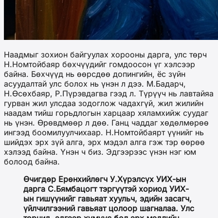
Наадмыг зохион байгуулах хорооны дарга, улс төрч
Н.Номтойбаяр бөхчүүдийг гомдоосон үг хэлсээр
байна. Бөхчүүд нь өөрсдөө допингийн, ёс зүйн
асуудалтай улс болох нь үнэн л дээ. М.Бадарч,
Н.Өсөхбаяр, Р.Пүрэвдагва гээд л. Түрүүч нь лавтайяа
гурван жил улсдаа зодоглож чадахгүй, жил жилийн
наадам тийш горьдлогын харцаар хяламхийж суудаг
нь үнэн. Өрөвдмөөр л дөө. Ганц чаддаг хөдөлмөрөө
ингээд боомилуулчихаар. Н.Номтойбаярт үүнийг нь
шийдэх эрх зүй алга, эрх мэдэл алга гэж тэр өөрөө
хэлээд байна. Үнэн ч биз. Эдгээрээс үнэн нэг юм
болоод байна.
Өчигдөр Ерөнхийлөгч У.Хүрэлсүх УИХ-ын
дарга С.Бямбацогт тэргүүтэй хориод УИХ-
ын гишүүнийг гавьяат хуульч, эдийн засагч,
үйлчилгээний гавьяат цолоор шагналаа. Улс
төрчид, эдгээр хүмүүс бол эрх мэдлийн