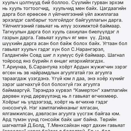
хуульч цолтнууд бий боллоо. Сүүлийн гурван эрхэм
нь хууль тогтоогчид,
хуульчид мөн байх. Цагдаагийн
дарга бол ерөөсөө л үйлчилгээний үйл ажиллагаа
эрхэлдэг салбарыг толгойлдог байгууллагын дарга.
Үйлчилгээний гавьяат нь илүү зохимжтой баймаар.
Тагнуулын дарга бол хууль сахиулан биелүүлдэг л
газрын дарга. Гавьяат хуульч яг мөн
үү. Дээд
шүүхийн дарга асан бол байж болох байх. Угтаан бол
гавьяат хуульч гэдэг хүн бол С.Нарангэрэл,
Галдангийн Совд шиг л хүмүүс буй баймаар. Шагнал
тойроод янз бүрийн л өнцөг илэрхийлэгдэх.
Т.Ариунаа, Б.Сарантуяа хоёрт Ардын жүжигчин зэрэг
өгсөн нь эв найрамдлын агуулгатай гэх агуулга
тараагдаж үзэгдэнэ. Үгүй юм л даа, энэ хоёр хүнийг
зэрэг шагнахгүй бол болохгүй гэх агуулга
баймааргүй. Тэрэндээ хүрвэл “Камертон” хамтлагийн
дөрвөн хүнд дөрвүүлэнд нь л гавьяат өгчихмөөр.
Хоёрыг нь үлдээгээд, хоёрт нь өгчихнө гэдэг
оносонгүй. Нэг хамтлагийнханыг ялгасан,
ялгамжилсан, дэвлэсэн агуулга үүсгэж байгаа юм.
Ард түмэн үүнд гонсойж байх шиг байна. Төрийн
шагналтай Д.Болд, Т.Мөнхсайхан нарт дахин гавьяат
“овоолох” хэрэг байдаг л бололтой. Ер нь бол