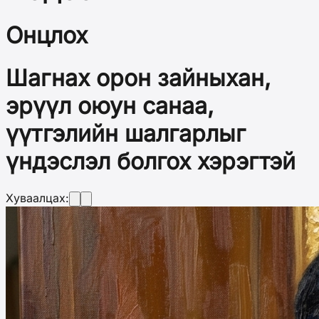
Онцлох
Шагнах орон зайныхан,
эрүүл оюун санаа,
үүтгэлийн шалгарлыг
үндэслэл болгох хэрэгтэй
Хуваалцах: