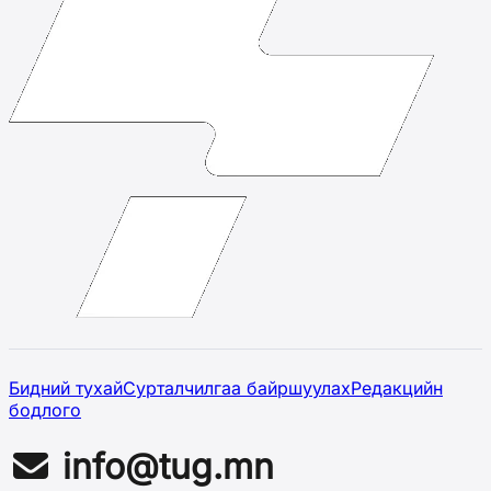
Бидний тухай
Сурталчилгаа байршуулах
Редакцийн
бодлого
info@tug.mn