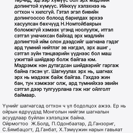
допингтой хүмүүс. Ийнхүү хэлэхнээ нь
огтхон ч хилсгүй. Гэтэл эгэл биеийн
допингоосоо болоод барилдах эрхээ
хасуулсан бөхчүүд Н.Номтойбаярын
боломжгүй хэмээх үгэнд ноолуулж, итгэл
сэтгэл уначихсан байхад эрх мэдлийн
допингтой ийм олон дээдсийг шагнана гэдэг
ард түмний нийтлэг эв нэгдэл, эрх ашиг ,
сэтгэл зүйн тэнцвэрийн үүднээс бол маш
ужигтай шийдвэр болж байгаа юм.
Мэдрэмж нэн дутагдсан шийдвэрийг гаргаж
байна гэсэн үг. Шагнуулах эрх нь, шагнах
эрх нь мэдээж байж байгаа. Гэхдээ жин
бан, тун хэмжээг олж, ард түмнийхээ эвийн
сэтгэл дээр тулгуурлана гэж нэг ойлголт
баймаар.
Үүнийг шагнагсад огтхон ч үл бодолцох ажээ. Ер нь
ойрын өдрүүдэд Монголын нийгэм шагналын
асуудлаар буйлан хэлэлцэж байна.
Ойрмогтоо
Ж.Болд, П.Одонбаатар, Д.Ганзориг,
С.Бямбацогт, Д.Ганбат, Х.Тэмүүжин нарын гавьяат