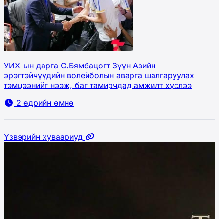
УИХ-ын дарга С.Бямбацогт Зүүн Азийн
эрэгтэйчүүдийн волейболын аварга шалгаруулах
тэмцээнийг нээж, баг тамирчдад амжилт хүслээ
2 өдрийн өмнө
Үзвэрийн хуваариуд