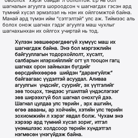
шагналын агуулга шороодсон ч шагнагдах гэсэн ард
түмний хүсэл эрмэлзэл нь нэн их ойлгомжтой байна.
Манай ард түмэн ийм “сэтгэлтэй” улс аж. Тиймээс аль
болох онож шагнах гэдэг агуулга маш чухлыг
шагнахынхан их ойлгох учиртай нь тод.
Хүлээн зөвшөөрөгдөөгүй хүмүүс маш их
шагнагдаж байна. Энэ бол мэргэжлийн
байгууллагын тодорхойлолт, хүсэлт,
салбарын илэрхийллийг огт үл тооцон гагц
шагнах орон зайныхан бүгдийг
өөрсдийнхөөрөө
шийдэн “дарангуйлж”
байгаагаас үүдэлтэй асуудал. Аливаа
агуулгын
үндсийг, суурийг, эх үүтгэлийг
зөв тооцох, тэндээс угшилтай үндэслэгээг
зөв ширээхгүй бол шагнал онохгүй дээ.
Шагнал цулдаа улс төрийн , эрх ашгийн,
өгөө авааны, ар хойчийн, хэтийн улс төрийн
зохиомжийн л хэрэг явдал болж. Чухам энэ
хэрээр ард түмний хүсэл зориг, итгэл
үнэмшлээс холдсоор төрийн хүндэтгэл
нэгмөсөн үнэгүйдэж байна.