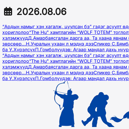
2026.08.06
“Ардын намыг хэн хагалж, цуулсан бэ” гэдэг асуулт ө
хориглолоо
“The Hu" хамтлагийн “WOLF TOTEM” тоглол
хэлэмжүүд
Д.Амарбаясгалан дарга аа, Та хаана явнам 
зөрсөөр...
Н.Учралын ухаан л мэднэ дээ
Спикер С.Бямб
ба У.Хүрэлсүх
П.Гомболүүдэв: Агаар мандал дахь нүү
“Ардын намыг хэн хагалж, цуулсан бэ” гэдэг асуулт ө
хориглолоо
“The Hu" хамтлагийн “WOLF TOTEM” тоглол
хэлэмжүүд
Д.Амарбаясгалан дарга аа, Та хаана явнам 
зөрсөөр...
Н.Учралын ухаан л мэднэ дээ
Спикер С.Бямб
ба У.Хүрэлсүх
П.Гомболүүдэв: Агаар мандал дахь нүү