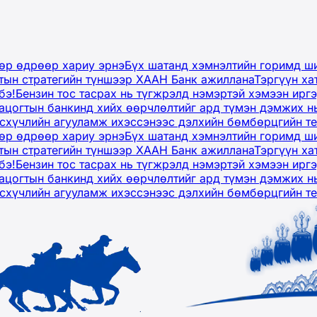
дөр өдрөөр хариу эрнэ
Бүх шатанд хэмнэлтийн горимд ши
тын стратегийн түншээр ХААН Банк ажиллана
Тэргүүн ха
бэ!
Бензин тос тасрах нь түгжрэлд нэмэртэй хэмээн ир
ацогтын банкинд хийх өөрчлөлтийг ард түмэн дэмжих н
рсхүчлийн агууламж ихэссэнээс дэлхийн бөмбөрцгийн т
дөр өдрөөр хариу эрнэ
Бүх шатанд хэмнэлтийн горимд ши
тын стратегийн түншээр ХААН Банк ажиллана
Тэргүүн ха
бэ!
Бензин тос тасрах нь түгжрэлд нэмэртэй хэмээн ир
ацогтын банкинд хийх өөрчлөлтийг ард түмэн дэмжих н
рсхүчлийн агууламж ихэссэнээс дэлхийн бөмбөрцгийн т