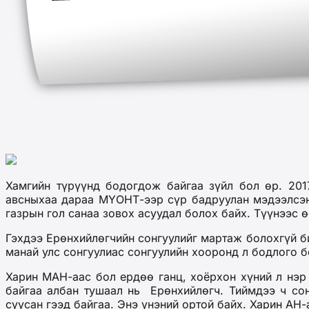
Хамгийн түрүүнд бодогдож байгаа зүйл бол өр. 201
авсныхаа дараа МҮОНТ-ээр сүр бадруулан мэдээлсэн.
газрын гол санаа зовох асуудал болох байх. Түүнээс 
Гэхдээ Ерөнхийлөгчийн сонгуулийг мартаж болохгүй би
манай улс сонгуулиас сонгуулийн хооронд л бодлого б
Харин МАН-аас бол ердөө ганц, хоёрхон хүний л нэр
байгаа албан тушаал нь Ерөнхийлөгч. Тиймдээ ч сон
суусан гээд байгаа. Энэ үнэний ортой байх. Харин АН-