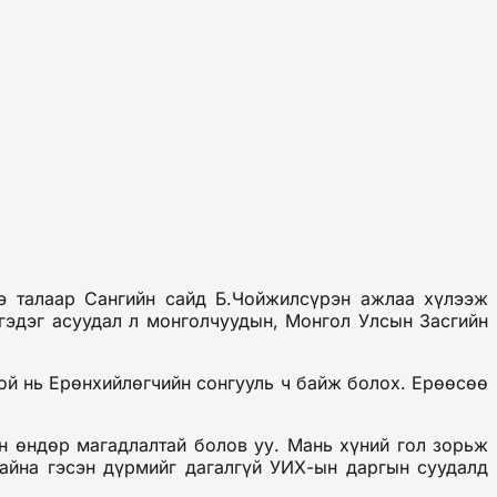
нэ талаар Сангийн сайд Б.Чойжилсүрэн ажлаа хүлээж
гэдэг асуудал л монголчуудын, Монгол Улсын Засгийн
той нь Ерөнхийлөгчийн сонгууль ч байж болох. Ерөөсөө
н өндөр магадлалтай болов уу. Мань хүний гол зорьж
байна гэсэн дүрмийг дагалгүй УИХ-ын даргын суудалд