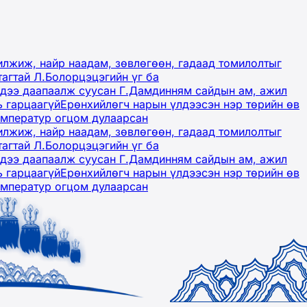
лжиж, найр наадам, зөвлөгөөн, гадаад томилолтыг
тагтай Л.Болорцэцэгийн үг ба
гэдээ даапаалж суусан Г.Дамдинням сайдын ам, ажил
ь гарцаагүй
Ерөнхийлөгч нарын үлдээсэн нэр төрийн өв
емператур огцом дулаарсан
лжиж, найр наадам, зөвлөгөөн, гадаад томилолтыг
тагтай Л.Болорцэцэгийн үг ба
гэдээ даапаалж суусан Г.Дамдинням сайдын ам, ажил
ь гарцаагүй
Ерөнхийлөгч нарын үлдээсэн нэр төрийн өв
емператур огцом дулаарсан