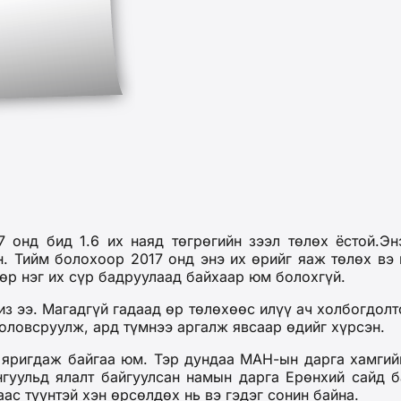
7 онд бид 1.6 их наяд төгрөгийн зээл төлөх ёстой.Э
 Тийм болохоор 2017 онд энэ их өрийг яаж төлөх вэ 
өөр нэг их сүр бадруулаад байхаар юм болохгүй.
з ээ. Магадгүй гадаад өр төлөхөөс илүү ач холбогдол
оловсруулж, ард түмнээ аргалж явсаар өдийг хүрсэн.
 яригдаж байгаа юм. Тэр дундаа МАН-ын дарга хамгий
гуульд ялалт байгуулсан намын дарга Ерөнхий сайд 
аас түүнтэй хэн өрсөлдөх нь вэ гэдэг сонин байна.