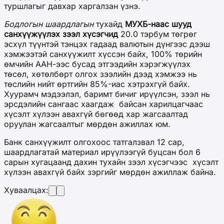
туршлагыг давхар харгалзан үзнэ.
Бодлогын шаардлагын
тухайд
МУХБ-наас
шууд
санхүүжүүлэх
зээл хүсэгчид
20.0 тэрбум төгрөг
эсхүл түүнтэй тэнцэх гадаад валютын дүнгээс дээш
хэмжээтэй санхүүжилт хүссэн байх, 100% төрийн
өмчийн ААН-ээс бусад этгээдийн хэрэгжүүлэх
төсөл, хөтөлбөрт олгох зээлийн дээд хэмжээ нь
төслийн нийт өртгийн 85%-иас хэтрэхгүй байх.
Хуурамч мэдээлэл, баримт бичиг ирүүлсэн, зээл нь
эрсдэлийн сангаас хаагдаж байсан харилцагчаас
хүсэлт хүлээн авахгүй бөгөөд хар жагсаалтад
оруулан жагсаалтыг мөрдөн ажиллах юм.
Банк санхүүжилт олгохоос татгалзвал 12 сар,
шаардлагатай материал ирүүлээгүй буцсан бол 6
сарын хугацаанд дахин тухайн зээл хүсэгчээс хүсэлт
хүлээн авахгүй байх зэргийг мөрдөн ажиллаж байна.
Хуваалцах: