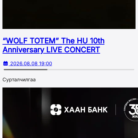
“WOLF TOTEM” The HU 10th
Аnniversary LIVE CONCERT
2026.08.08 19:00
Сурталчилгаа