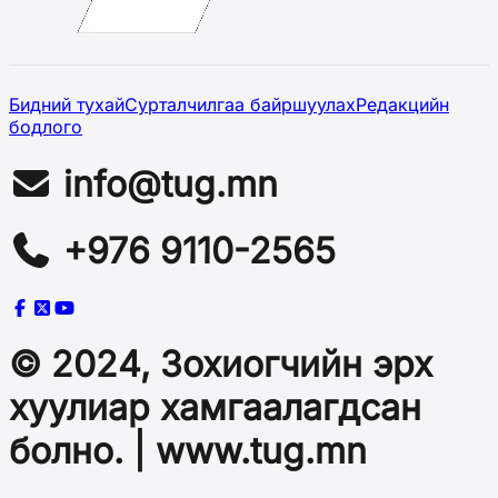
Бидний тухай
Сурталчилгаа байршуулах
Редакцийн
бодлого
info@tug.mn
+976 9110-2565
© 2024, Зохиогчийн эрх
хуулиар хамгаалагдсан
болно. | www.tug.mn