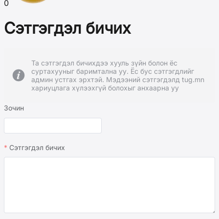
0
Сэтгэгдэл бичих
Та сэтгэгдэл бичихдээ хууль зүйн болон ёс
суртахууныг баримтална уу. Ёс бус сэтгэгдлийг
админ устгах эрхтэй. Мэдээний сэтгэгдэлд tug.mn
хариуцлага хүлээхгүй болохыг анхаарна уу
Зочин
Сэтгэгдэл бичих