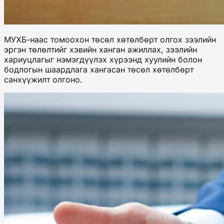
МУХБ-наас томоохон төсөл хөтөлбөрт олгох зээлийн
эргэн төлөлтийг хэвийн ханган ажиллах, зээлийн
хариуцлагыг нэмэгдүүлэх хүрээнд хуулийн болон
бодлогын шаардлага хангасан төсөл хөтөлбөрт
санхүүжилт олгоно.