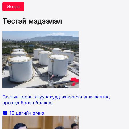
Илгээх
Төстэй мэдээлэл
Газрын тосны агуулахууд эхнээсээ ашиглалтад
ороход бэлэн болжээ
10 цагийн өмнө