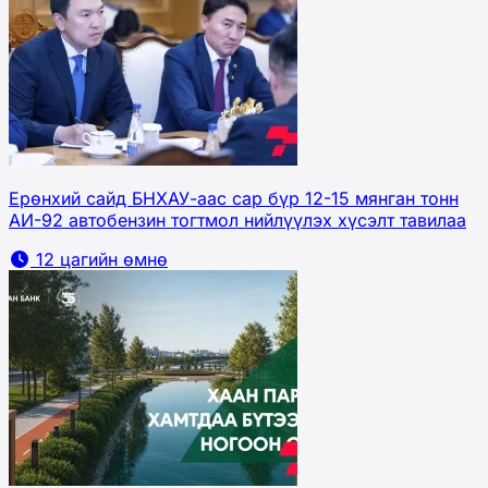
Ерөнхий сайд БНХАУ-аас сар бүр 12-15 мянган тонн
АИ-92 автобензин тогтмол нийлүүлэх хүсэлт тавилаа
12 цагийн өмнө