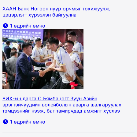
ХААН Банк Ногоон нуур орчмыг тохижуулж,
цэцэрлэгт хүрээлэн байгуулна
1 өдрийн өмнө
УИХ-ын дарга С.Бямбацогт Зүүн Азийн
эрэгтэйчүүдийн волейболын аварга шалгаруулах
тэмцээнийг нээж, баг тамирчдад амжилт хүслээ
1 өдрийн өмнө