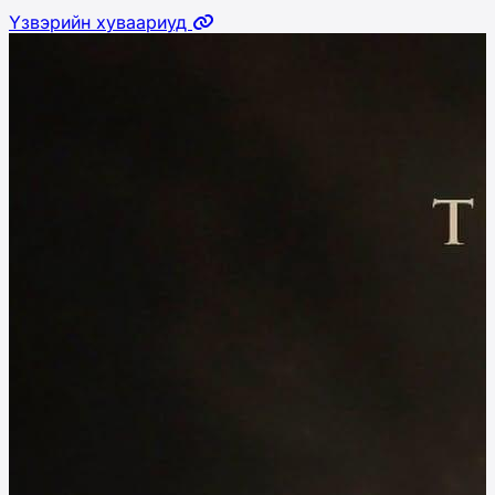
Үзвэрийн хуваариуд