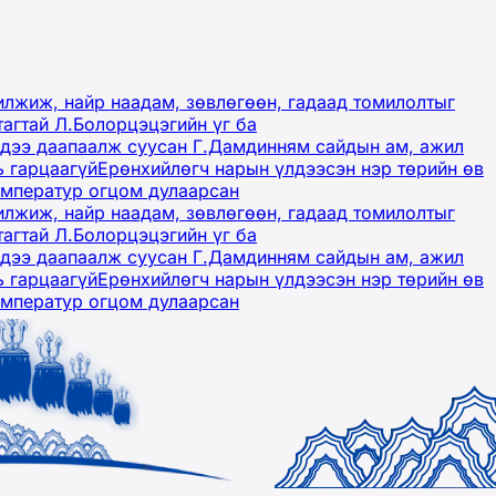
лжиж, найр наадам, зөвлөгөөн, гадаад томилолтыг
тагтай Л.Болорцэцэгийн үг ба
гэдээ даапаалж суусан Г.Дамдинням сайдын ам, ажил
ь гарцаагүй
Ерөнхийлөгч нарын үлдээсэн нэр төрийн өв
емператур огцом дулаарсан
лжиж, найр наадам, зөвлөгөөн, гадаад томилолтыг
тагтай Л.Болорцэцэгийн үг ба
гэдээ даапаалж суусан Г.Дамдинням сайдын ам, ажил
ь гарцаагүй
Ерөнхийлөгч нарын үлдээсэн нэр төрийн өв
емператур огцом дулаарсан