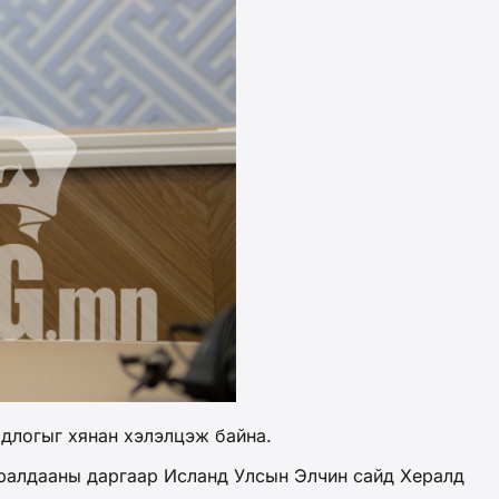
одлогыг хянан хэлэлцэж байна.
уралдааны даргаар Исланд Улсын Элчин сайд Хералд