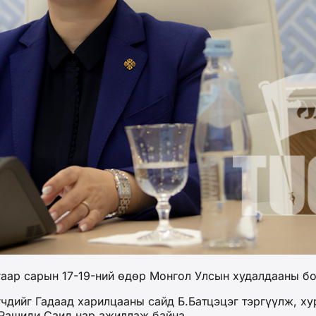
гаар сарын 17-19-ний өдөр Монгол Улсын худалдааны б
чдийг Гадаад харилцааны сайд Б.Батцэцэг тэргүүлж, х
 Рашиди Саид нар ажиллаж байна.