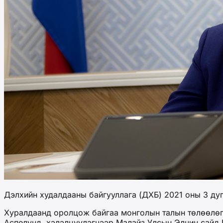
Дэлхийн худалдааны байгууллага (ДХБ) 2021 оны 3 ду
Хуралдаанд оролцож байгаа монголын талын төлөөлөг
Аспелүнд, хэлэлцүүлэгчээр Малайз Улсын Элчин сайд