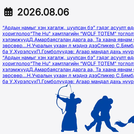
2026.08.06
“Ардын намыг хэн хагалж, цуулсан бэ” гэдэг асуулт ө
хориглолоо
“The Hu" хамтлагийн “WOLF TOTEM” тоглол
хэлэмжүүд
Д.Амарбаясгалан дарга аа, Та хаана явнам 
зөрсөөр...
Н.Учралын ухаан л мэднэ дээ
Спикер С.Бямб
ба У.Хүрэлсүх
П.Гомболүүдэв: Агаар мандал дахь нүү
“Ардын намыг хэн хагалж, цуулсан бэ” гэдэг асуулт ө
хориглолоо
“The Hu" хамтлагийн “WOLF TOTEM” тоглол
хэлэмжүүд
Д.Амарбаясгалан дарга аа, Та хаана явнам 
зөрсөөр...
Н.Учралын ухаан л мэднэ дээ
Спикер С.Бямб
ба У.Хүрэлсүх
П.Гомболүүдэв: Агаар мандал дахь нүү