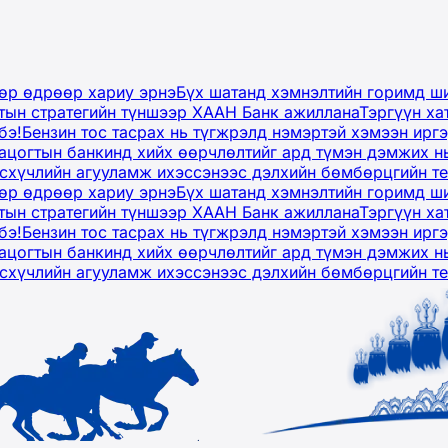
дөр өдрөөр хариу эрнэ
Бүх шатанд хэмнэлтийн горимд ши
тын стратегийн түншээр ХААН Банк ажиллана
Тэргүүн ха
бэ!
Бензин тос тасрах нь түгжрэлд нэмэртэй хэмээн ир
ацогтын банкинд хийх өөрчлөлтийг ард түмэн дэмжих н
рсхүчлийн агууламж ихэссэнээс дэлхийн бөмбөрцгийн т
дөр өдрөөр хариу эрнэ
Бүх шатанд хэмнэлтийн горимд ши
тын стратегийн түншээр ХААН Банк ажиллана
Тэргүүн ха
бэ!
Бензин тос тасрах нь түгжрэлд нэмэртэй хэмээн ир
ацогтын банкинд хийх өөрчлөлтийг ард түмэн дэмжих н
рсхүчлийн агууламж ихэссэнээс дэлхийн бөмбөрцгийн т