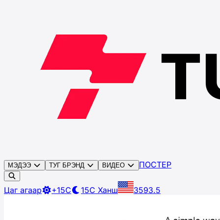
ПОСТЕР
МЭДЭЭ
ТУГ БРЭНД
ВИДЕО
Цаг агаар
+15C
15C
Ханш
3593.5