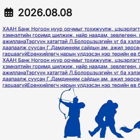
2026.08.08
ХААН Банк Ногоон нуур орчмыг тохижуулж, цэцэрлэгт
хэмнэлтийн горимд шилжиж, найр наадам, зөвлөгөөн, 
ажиллана
Тэргүүн хатагтай Л.Болорцэцэгийн үг ба хэл
даапаалж суусан Г.Дамдинням сайдын ам, ажил зөрсөө
гарцаагүй
Ерөнхийлөгч нарын үлдээсэн нэр төрийн өв 
ХААН Банк Ногоон нуур орчмыг тохижуулж, цэцэрлэгт
хэмнэлтийн горимд шилжиж, найр наадам, зөвлөгөөн, 
ажиллана
Тэргүүн хатагтай Л.Болорцэцэгийн үг ба хэл
даапаалж суусан Г.Дамдинням сайдын ам, ажил зөрсөө
гарцаагүй
Ерөнхийлөгч нарын үлдээсэн нэр төрийн өв 