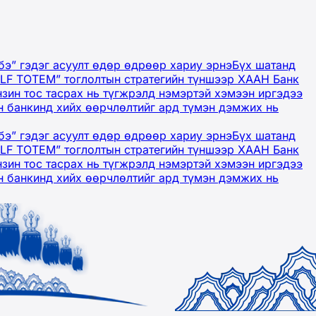
бэ” гэдэг асуулт өдөр өдрөөр хариу эрнэ
Бүх шатанд
OLF TOTEM” тоглолтын стратегийн түншээр ХААН Банк
нзин тос тасрах нь түгжрэлд нэмэртэй хэмээн иргэдээ
 банкинд хийх өөрчлөлтийг ард түмэн дэмжих нь
бэ” гэдэг асуулт өдөр өдрөөр хариу эрнэ
Бүх шатанд
OLF TOTEM” тоглолтын стратегийн түншээр ХААН Банк
нзин тос тасрах нь түгжрэлд нэмэртэй хэмээн иргэдээ
 банкинд хийх өөрчлөлтийг ард түмэн дэмжих нь