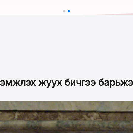
гэмжлэх жуух бичгээ барьж