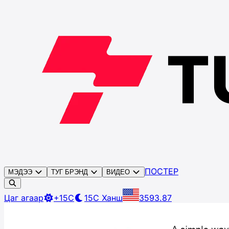
ПОСТЕР
МЭДЭЭ
ТУГ БРЭНД
ВИДЕО
Цаг агаар
+15C
15C
Ханш
3593.87