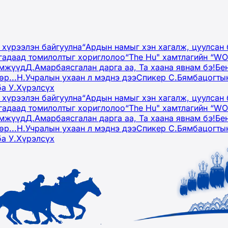
 хүрээлэн байгуулна
“Ардын намыг хэн хагалж, цуулсан 
гадаад томилолтыг хориглолоо
“The Hu" хамтлагийн “W
эмжүүд
Д.Амарбаясгалан дарга аа, Та хаана явнам бэ!
Бе
р...
Н.Учралын ухаан л мэднэ дээ
Спикер С.Бямбацогтын
ба У.Хүрэлсүх
 хүрээлэн байгуулна
“Ардын намыг хэн хагалж, цуулсан 
гадаад томилолтыг хориглолоо
“The Hu" хамтлагийн “W
эмжүүд
Д.Амарбаясгалан дарга аа, Та хаана явнам бэ!
Бе
р...
Н.Учралын ухаан л мэднэ дээ
Спикер С.Бямбацогтын
ба У.Хүрэлсүх