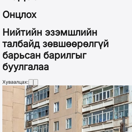
Онцлох
Нийтийн эзэмшлийн
талбайд зөвшөөрөлгүй
барьсан барилгыг
буулгалаа
Хуваалцах: