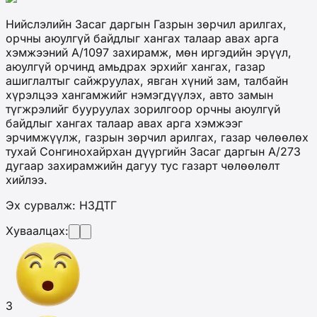
Нийслэлийн Засаг даргын Газрын зөрчил арилгах,
орчны аюулгүй байдлыг хангах талаар авах арга
хэмжээний А/1097 захирамж, мөн иргэдийн эрүүл,
аюулгүй орчинд амьдрах эрхийг хангах, газар
ашиглалтыг сайжруулах, явган хүний зам, талбайн
хүрэлцээ хангамжийг нэмэгдүүлэх, авто замын
түгжрэлийг бууруулах зорилгоор орчны аюулгүй
байдлыг хангах талаар авах арга хэмжээг
эрчимжүүлж, газрын зөрчил арилгах, газар чөлөөлөх
тухай Сонгинохайрхан дүүргийн Засаг даргын А/273
дугаар захирамжийн дагуу тус газарт чөлөөлөлт
хийлээ.
Эх сурвалж: НЗДТГ
Хуваалцах:
3