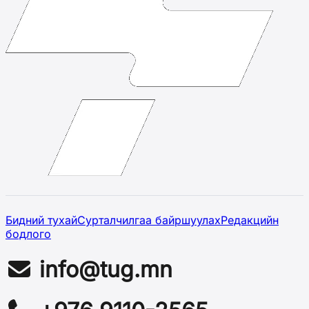
Бидний тухай
Сурталчилгаа байршуулах
Редакцийн
бодлого
info@tug.mn