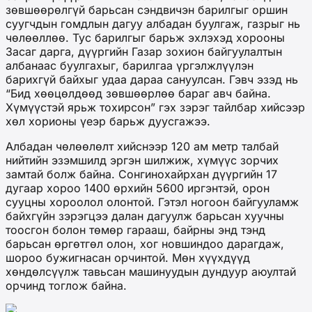
зөвшөөрөлгүй барьсан сэндвичэн барилгыг оршин
суугчдын гомдлын дагуу албадан буулгаж, газрыг нь
чөлөөллөө. Тус барилгыг барьж эхлэхэд хорооны
Засаг дарга, дүүргийн Газар зохион байгуулалтын
албанаас буулгахыг, барилгаа үргэлжлүүлэн
барихгүй байхыг удаа дараа сануулсан. Гэвч эзэд нь
“Бид хөөцөлдөөд зөвшөөрлөө бараг авч байна.
Хүмүүстэй ярьж тохирсон” гэх зэрэг тайлбар хийсээр
хөл хорионы үеэр барьж дуусгажээ.
Албадан чөлөөлөлт хийснээр 120 ам метр талбай
нийтийн эзэмшилд эргэн шилжиж, хүмүүс зорчих
замтай болж байна. Сонгинохайрхан дүүргийн 17
дугаар хороо 1400 өрхийн 5600 иргэнтэй, орон
сууцны хороолол олонтой. Гэтэл ногоон байгууламж
байхгүйн зэрэгцээ далан дагуулж барьсан хуучны
тоосгон болон төмөр гарааш, байрны энд тэнд
барьсан өргөтгөл олон, хог новшиндоо дарагдаж,
шороо бужигнасан орчинтой. Мөн хүүхдүүд
хөндөлсүүлж тавьсан машинуудын дундуур аюултай
орчинд тоглож байна.