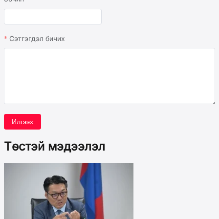
Сэтгэгдэл бичих
Илгээх
Төстэй мэдээлэл