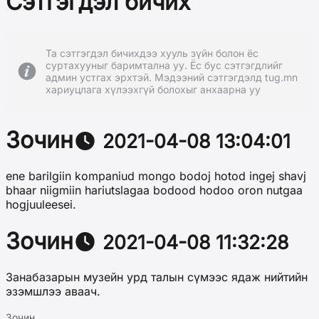
Сэтгэгдэл бичих
Та сэтгэгдэл бичихдээ хууль зүйн болон ёс
суртахууныг баримтална уу. Ёс бус сэтгэгдлийг
админ устгах эрхтэй. Мэдээний сэтгэгдэлд tug.mn
хариуцлага хүлээхгүй болохыг анхаарна уу
Зочин
2021-04-08 13:04:01
ene barilgiin kompaniud mongo bodoj hotod ingej shavj
bhaar niigmiin hariutslagaa bodood hodoo oron nutgaa
hogjuuleesei.
Зочин
2021-04-08 11:32:28
Занабазарын музейн урд талын сүмээс ядаж нийтийн
эзэмшлээ аваач.
Зочин