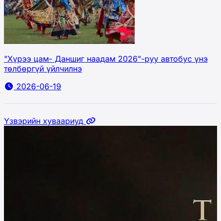
"Хүрээ цам- Даншиг наадам 2026"-руу автобус үнэ
төлбөргүй үйлчилнэ
2026-06-19
Үзвэрийн хуваариуд