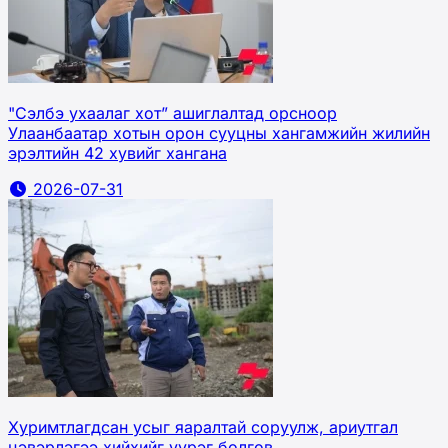
"Сэлбэ ухаалаг хот” ашиглалтад орсноор
Улаанбаатар хотын орон сууцны хангамжийн жилийн
эрэлтийн 42 хувийг хангана
2026-07-31
Хуримтлагдсан усыг яаралтай соруулж, ариутгал
цэвэрлэгээ хийхийг үүрэг болгов