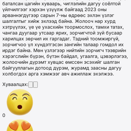
баталсан цагийн хуваарь, чиглэлийн дагуу соёлтой
үйлчилгээг хэрхэн үзүүлж байгаад 2023 оны
арваннэгдүгээр сарын 7-ны өдрөөс эхлэн үзлэг
шалгалтыг хийж эхлээд байна. Жолооч нар хурд
хэтрүүлэх, үе үе ухасхийн тоормослох, тамхи татах,
чангаа дуугаар утсаар ярих, зорчигчтой зүй бусаар
харилцах зөрчил их гаргадаг. Тэдний тоомжиргүй,
зорчигчоо үл хүндэтгэсэн зангийн талаар гомдол их
ирдэг байна. Мөн үзлэгээр нийтийн зорчигч тээврийн
хэрэгслийн бүрэн, бүтэн байдал, угаалга, цэвэрлэгээ,
жолоочийн дүрэмт хувцас өмссөн эсэхийг шалган
байгууллагын дотоод дүрэм, журамд заасны дагуу
холбогдох арга хэмжээг авч ажиллаж эхэлжээ.
Хуваалцах:
0