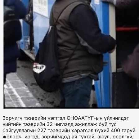
Зорчигч тээврийн нэгтгэл ОНӨААТҮГ-ын үйлчилдэг
нийтийн тээврийн 32 чиглэлд ажиллаж буй тус
байгууллагын 227 тээврийн хэрэгсэл бүхий 400 гаруй
жолооч иргэд, зорчигчдод ая тухтай, аюул, осолгүй,