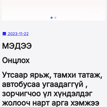
2023-11-22
МЭДЭЭ
Онцлох
Утсаар ярьж, тамхи татаж,
автобусаа угаадаггүй ,
зорчигчоо үл хүндэлдэг
жолооч нарт арга хэмжээ