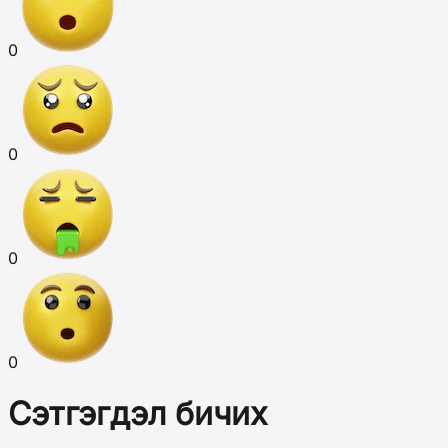
0
0
0
0
Сэтгэгдэл бичих