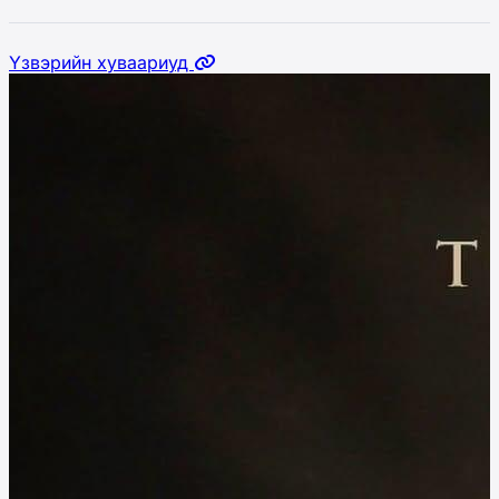
Үзвэрийн хуваариуд