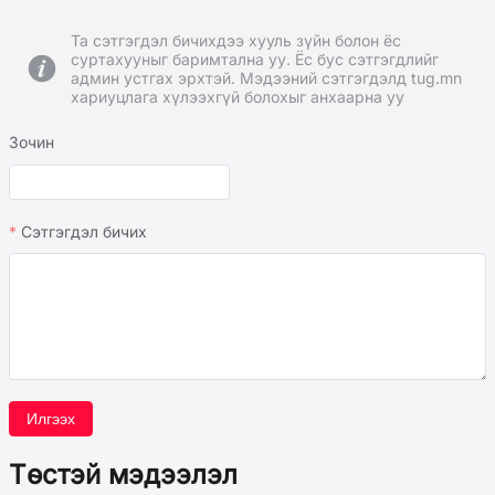
Та сэтгэгдэл бичихдээ хууль зүйн болон ёс
суртахууныг баримтална уу. Ёс бус сэтгэгдлийг
админ устгах эрхтэй. Мэдээний сэтгэгдэлд tug.mn
хариуцлага хүлээхгүй болохыг анхаарна уу
Зочин
Сэтгэгдэл бичих
Илгээх
Төстэй мэдээлэл