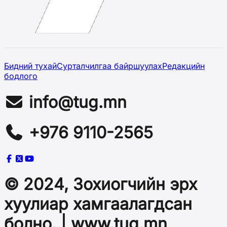
Бидний тухай
Сурталчилгаа байршуулах
Редакцийн
бодлого
info@tug.mn
+976 9110-2565
© 2024, Зохиогчийн эрх
хуулиар хамгаалагдсан
болно. | www.tug.mn