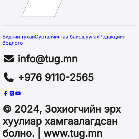
Бидний тухай
Сурталчилгаа байршуулах
Редакцийн
бодлого
info@tug.mn
+976 9110-2565
© 2024, Зохиогчийн эрх
хуулиар хамгаалагдсан
болно. | www.tug.mn