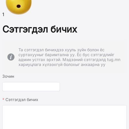
1
Сэтгэгдэл бичих
Та сэтгэгдэл бичихдээ хууль зүйн болон ёс
суртахууныг баримтална уу. Ёс бус сэтгэгдлийг
админ устгах эрхтэй. Мэдээний сэтгэгдэлд tug.mn
хариуцлага хүлээхгүй болохыг анхаарна уу
Зочин
Сэтгэгдэл бичих