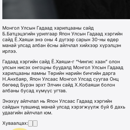
Монгол Улсын Гадаад харилцааны сайд
Б.Батцэцэгийн урилгаар Япон Улсын Гадаад хэргийн
сайд Ё.Хаяши энэ оны 4 дүгээр сарын 30-ны өдөр
манай улсад албан ёсны айлчлал хийхээр хүрэлцэн
ирлээ.
Гадаад хэргийн сайд Ё.Хаяши-г “Чингис хаан” олон
улсын нисэх онгоцны буудалд Монгол Улсын Гадаад
харилцааны яамны Төрийн нарийн бичгийн дарга
Н.Анхбаяр, Япон Улсаас Монгол Улсад суугаа Онц
бөгөөд Бүрэн эрхт Элчин сайд Х.Кобаяши болон
албаны бусад хүмүүс угтав.
Энэхүү айлчлал нь Япон Улсаас Гадаад хэргийн
сайдын түвшинд манай улсад хэрэгжүүлж буй 6 дахь
удаагийн айлчлал юм.
Хуваалцах: