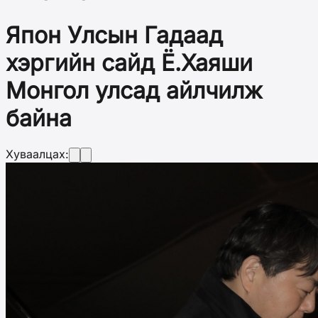
Япон Улсын Гадаад
хэргийн сайд Ё.Хаяши
Монгол улсад айлчилж
байна
Хуваалцах: