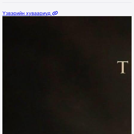
Үзвэрийн хуваариуд