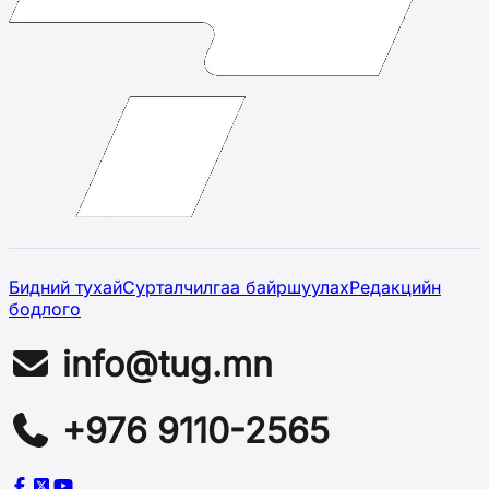
Бидний тухай
Сурталчилгаа байршуулах
Редакцийн
бодлого
info@tug.mn
+976 9110-2565