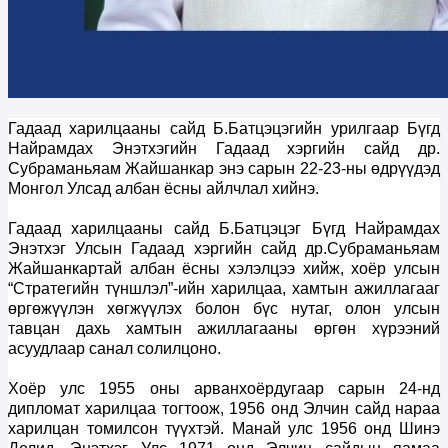
Гадаад харилцааны сайд Б.Батцэцэгийн урилгаар Бүгд
Найрамдах Энэтхэгийн Гадаад хэргийн сайд
д
р.
Субраманьяам Жайшанкар энэ сарын 22-23-ны өдрүүдэд
Монгол Улсад албан ёсны айлчлал хийнэ.
Гадаад харилцааны сайд Б.Батцэцэг Бүгд Найрамдах
Энэтхэг Улсын Гадаад хэргийн сайд
д
р.Субраманьяам
Жайшанкартай албан ёсны хэлэлцээ хийж, хоёр улсын
“Стратегийн түншлэл”-ийн харилцаа, хамтын ажиллагааг
өргөжүүлэн хөгжүүлэх болон бүс нутаг, олон улсын
тавцан дахь хамтын ажиллагааны өргөн хүрээний
асуудлаар санал солилцоно.
Хоёр улс 1955 оны
арванхоёр
дугаар сарын 24-нд
дипломат харилцаа тогтоож, 1956 онд Элчин сайд нараа
харилцан томилсон түүхтэй. Манай улс 1956 онд Шинэ