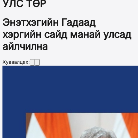
УЛС ТӨР
Энэтхэгийн Гадаад
хэргийн сайд манай улсад
айлчилна
Хуваалцах: