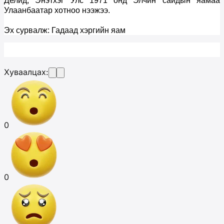
Делид, Энэтхэг Улс 1971 онд Элчин сайдын яамаа
Улаанбаатар хотноо нээжээ.
Эх сурвалж: Гадаад хэргийн яам
Хуваалцах:
0
0