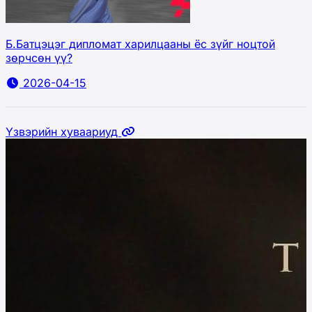
Б.Батцэцэг дипломат харилцааны ёс зүйг ноцтой
зөрчсөн үү?
2026-04-15
Үзвэрийн хуваариуд