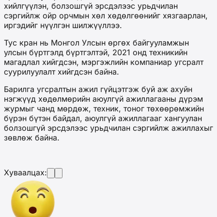
хийлгүүлэн, болзошгүй эрсдэлээс урьдчилан
сэргийлж ойр орчмын хөл хөдөлгөөнийг хязгаарлан,
иргэдийг нүүлгэн шилжүүллээ.
Тус кран нь Монгол Улсын өргөх байгууламжын
улсын бүртгэлд бүртгэлтэй, 2021 онд техникийн
магадлал хийгдсэн, мэргэжлийн компаниар угсралт
суурилуулалт хийгдсэн байна.
Барилга угсралтын ажил гүйцэтгэж буй аж ахуйн
нэгжүүд хөдөлмөрийн аюулгүй ажиллагааны дүрэм
журмыг чанд мөрдөж, техник, тоног төхөөрөмжийн
бүрэн бүтэн байдал, аюулгүй ажиллагааг хангуулан
болзошгүй эрсдэлээс урьдчилан сэргийлж ажиллахыг
зөвлөж байна.
Хуваалцах: