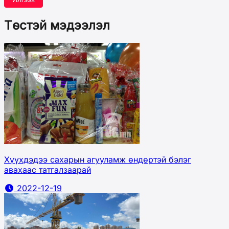
Төстэй мэдээлэл
Хүүхдэдээ сахарын агууламж өндөртэй бэлэг
авахаас татгалзаарай
2022-12-19