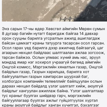
Энэ сарын 17-ны өдөр Хөвсгөл аймгийн Мөрөн сумын
8 дугаар багийн нутагт баригдаж байгаа 14 давхар
орон сууцны барилга угсралтын ажилд ашиглагдаж
байсан цамхагт краны татуурга тасарсан осол гарсан.
Осол гарах үед барилга дээр ажилчид байгаагүй, цаг
агаарын нөхцөл байдлаас шалтгаалан ажлаа зогсоож,
тарсан байжээ. Ослын улмаас хүний амь нас, эрүүл
мэндэд ямар нэг хохирол учраагүй бөгөөд аймгийн
Онцгой комисс, Мэргэжлийн хяналтын газар, Онцгой
байдлын газар, Газрын харилцаа, барилга хот
байгуулалтын газрын хамтарсан шуурхай баг,
холбогдох компанийн төлөөллийг байлцуулан ослын
дараах нөхцөл байдалд үзлэг шалгалт хийж, аюулгүй
байдлыг хангуулан ажиллаж байна. Үзлэг шалгалтаар
тус краныг буулгах шийдвэр гарч, мэргэжлийн
байгууллагаар буулгах ажлыг гүйцэтгүүлэх хүртэл
краны аюулгүй байдлыг ханган хүчитгэл, бэхэлгээг