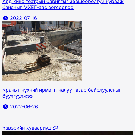
Ард кино театрын барилгыг зөвшөөрөлгүй нурааж
байсныг МХЕГ-аас зогсоолоо
2022-07-16
Краныг нүхний ирмэгт, налуу газар байрлуулсныг
буулгуулжээ
2022-06-26
Үзвэрийн хуваариуд