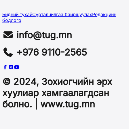
Бидний тухай
Сурталчилгаа байршуулах
Редакцийн
бодлого
info@tug.mn
+976 9110-2565
© 2024, Зохиогчийн эрх
хуулиар хамгаалагдсан
болно. | www.tug.mn