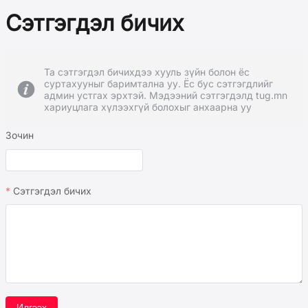
Сэтгэгдэл бичих
Та сэтгэгдэл бичихдээ хууль зүйн болон ёс
суртахууныг баримтална уу. Ёс бус сэтгэгдлийг
админ устгах эрхтэй. Мэдээний сэтгэгдэлд tug.mn
хариуцлага хүлээхгүй болохыг анхаарна уу
Зочин
Сэтгэгдэл бичих
Илгээх