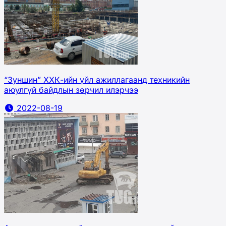
“Зуншин” ХХК-ийн үйл ажиллагаанд техникийн
аюулгүй байдлын зөрчил илэрчээ
2022-08-19