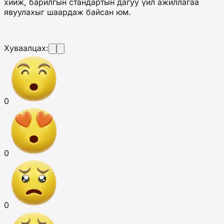
хийж, барилгын стандартын дагуу үйл ажиллагаа
явуулахыг шаардаж байсан юм.
Хуваалцах:
0
0
0