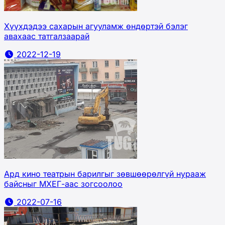
Хүүхдэдээ сахарын агууламж өндөртэй бэлэг
авахаас татгалзаарай
2022-12-19
Ард кино театрын барилгыг зөвшөөрөлгүй нурааж
байсныг МХЕГ-аас зогсоолоо
2022-07-16