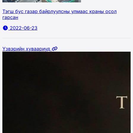
Тэгш бус газар байрлуулсны улмаас краны осол
гарсан
2022-06-23
Үзвэрийн хуваариуд