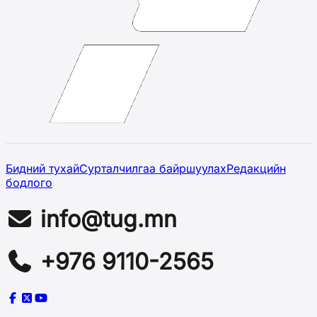
Бидний тухай
Сурталчилгаа байршуулах
Редакцийн
бодлого
info@tug.mn
+976 9110-2565