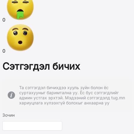
0
0
Сэтгэгдэл бичих
Та сэтгэгдэл бичихдээ хууль зүйн болон ёс
суртахууныг баримтална уу. Ёс бус сэтгэгдлийг
админ устгах эрхтэй. Мэдээний сэтгэгдэлд tug.mn
хариуцлага хүлээхгүй болохыг анхаарна уу
Зочин