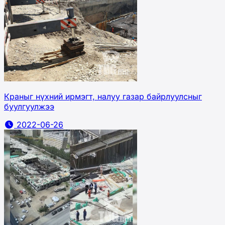
Краныг нүхний ирмэгт, налуу газар байрлуулсныг
буулгуулжээ
2022-06-26