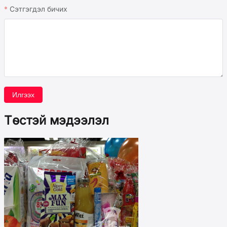
Сэтгэгдэл бичих
Илгээх
Төстэй мэдээлэл