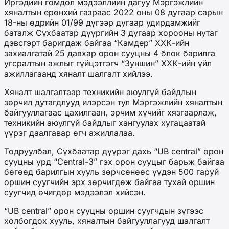
Иргэдийн гомдол мэдээллийн дагуу Мэргэжлийн
хяналтын ерөнхий газраас 2022 оны 08 дугаар сарын
18-ны өдрийн 01/99 дүгээр дугаар удирдамжийг
баталж Сүхбаатар дүүргийн 3 дугаар хорооны нутаг
дэвсгэрт баригдаж байгаа “Камдер” ХХК-ийн
захиалгатай 25 давхар орон сууцны 4 блок барилга
угсралтын ажлыг гүйцэтгэгч “Зуншин” ХХК-ийн үйл
ажиллагаанд хяналт шалгалт хийлээ.
Хяналт шалгалтаар техникийн аюулгүй байдлын
зөрчил дутагдлууд илэрсэн тул Мэргэжлийн хяналтын
байгууллагаас цахилгаан, эрчим хүчийг хязгаарлаж,
техникийн аюулгүй байдлыг хангуулах хугацаатай
үүрэг даалгавар өгч ажиллалаа.
Тодруулбал, Сүхбаатар дүүрэг дахь “UB central” орон
сууцны урд “Central-3” гэх орон сууцыг барьж байгаа
бөгөөд барилгын хууль зөрчсөнөөс үүдэн 500 гаруй
оршин суугчийн эрх зөрчигдөж байгаа тухай оршин
суугчид өчигдөр мэдээлэл хийсэн.
“UB central” орон сууцны оршин суугчдын зүгээс
холбогдох хууль, хяналтын байгууллагууд шалгалт