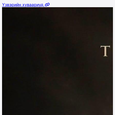
Үзвэрийн хуваариуд