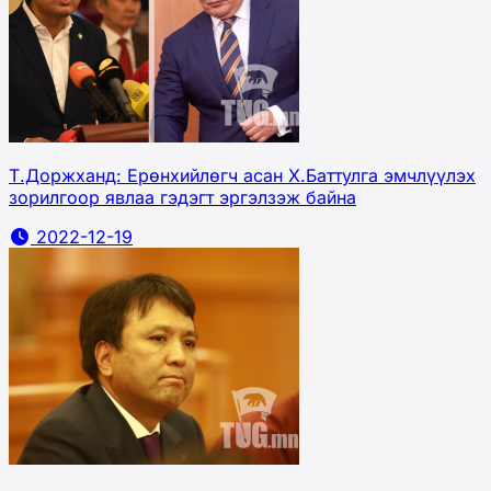
Т.Доржханд: Ерөнхийлөгч асан Х.Баттулга эмчлүүлэх
зорилгоор явлаа гэдэгт эргэлзэж байна
2022-12-19