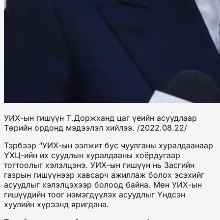
УИХ-ын гишүүн Т.Доржханд цаг үеийн асуудлаар
Төрийн ордонд мэдээлэл хийлээ. /2022.08.22/
Тэрбээр “УИХ-ын ээлжит бус чуулганы хуралдаанаар
ҮХЦ-ийн их суудлын хуралдааны хоёрдугаар
тогтоолыг хэлэлцэнэ. УИХ-ын гишүүн нь Засгийн
газрын гишүүнээр хавсарч ажиллаж болох эсэхийг
асуудлыг хэлэлцэхээр болоод байна. Мөн УИХ-ын
гишүүдийн тоог нэмэгдүүлэх асуудлыг Үндсэн
хуулийн хүрээнд яригдана.