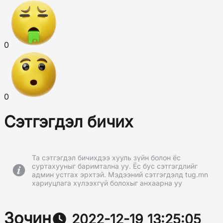
0
0
Сэтгэгдэл бичих
Та сэтгэгдэл бичихдээ хууль зүйн болон ёс
суртахууныг баримтална уу. Ёс бус сэтгэгдлийг
админ устгах эрхтэй. Мэдээний сэтгэгдэлд tug.mn
хариуцлага хүлээхгүй болохыг анхаарна уу
Зочин
2022-12-19 13:25:05