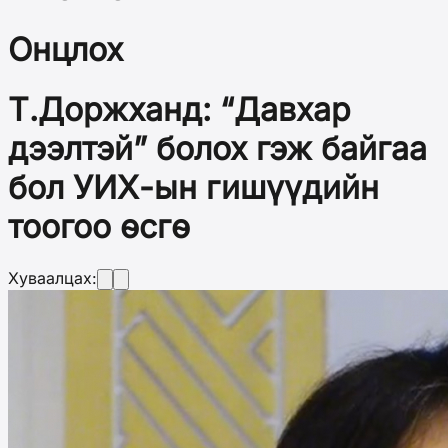
Онцлох
Т.Доржханд: “Давхар
дээлтэй” болох гэж байгаа
бол УИХ-ын гишүүдийн
тоогоо өсгө
Хуваалцах: