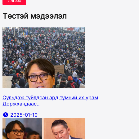
Илгээх
Төстэй мэдээлэл
Сульдаж туйлдсан ард түмний их урам
Доржхандаас..
2025-01-10