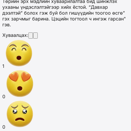
Төрийн эрх мэдлийн хуваарилалтаа бид шинжлэх
ухааны үндэслэлтэйгээр хийх ёстой. “Давхар
дээлтэй” болох гэж буй бол гишүүдийн тоогоо өсгө”
гэх зарчмыг барина. Цэцийн тогтоол ч ингэж гарсан"
гэв.
Хуваалцах:
1
0
0