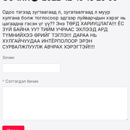
Одоо тэгээд зугтаагаад л, зугатаалгаад л муур
хулгана болж тоглосоор эдгээр луйварчдын хэрэг нь
цагаадна гэсэн үг үү?? Энэ ТӨРД ХАРИУЦЛАГА!!! ЁС
ЗҮЙ БАЙНА УУ? ТИЙМ УЧРААС ЭХЛЭЭД АРД
ТҮМНИЙХЭЭ ӨРИЙГ ТЭГЛЭ!!! ДАРАА НЬ
ХУЛГАЙЧУУДАА ИНТЁРПОЛООР ЭРЭН
СУРВАЛЖЛУУЛЖ АВЧРАХ ХЭРЭГТЭЙ!!!!
Зочин
Сэтгэгдэл бичих