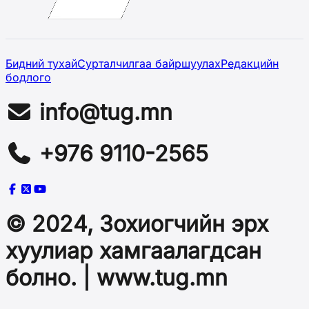
Бидний тухай
Сурталчилгаа байршуулах
Редакцийн
бодлого
info@tug.mn
+976 9110-2565
© 2024, Зохиогчийн эрх
хуулиар хамгаалагдсан
болно. | www.tug.mn