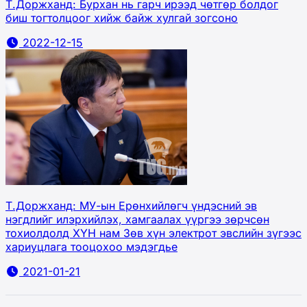
Т.Доржханд: Бурхан нь гарч ирээд чөтгөр болдог
биш тогтолцоог хийж байж хулгай зогсоно
2022-12-15
Т.Доржханд: МУ-ын Ерөнхийлөгч үндэсний эв
нэгдлийг илэрхийлэх, хамгаалах үүргээ зөрчсөн
тохиолдолд ХҮН нам Зөв хүн электрот эвслийн зүгээс
хариуцлага тооцохоо мэдэгдье
2021-01-21