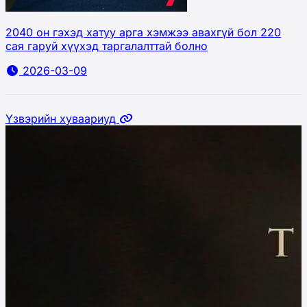
2040 он гэхэд хатуу арга хэмжээ авахгүй бол 220
сая гаруй хүүхэд таргалалттай болно
2026-03-09
Үзвэрийн хуваариуд