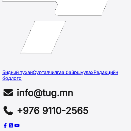
Бидний тухай
Сурталчилгаа байршуулах
Редакцийн
бодлого
info@tug.mn
+976 9110-2565