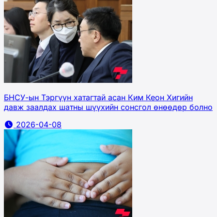
БНСУ-ын Тэргүүн хатагтай асан Ким Кеон Хигийн
давж заалдах шатны шүүхийн сонсгол өнөөдөр болно
2026-04-08