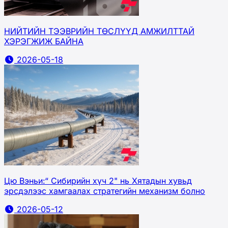
НИЙТИЙН ТЭЭВРИЙН ТӨСЛҮҮД АМЖИЛТТАЙ
ХЭРЭГЖИЖ БАЙНА
2026-05-18
Цю Вэньи:“ Сибирийн хүч 2" нь Хятадын хувьд
эрсдэлээс хамгаалах стратегийн механизм болно
2026-05-12