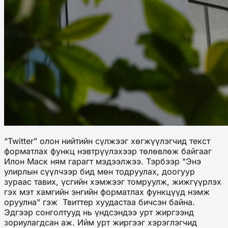
“Twitter” олон нийтийн сүлжээг хөгжүүлэгчид текст
форматлах функц нэвтрүүлэхээр төлөвлөж байгааг
Илон Маск ням гарагт мэдээлжээ. Тэрбээр "Энэ
улирлын сүүлчээр бид мөн тодруулах, доогуур
зураас тавих, үсгийн хэмжээг томруулж, жижгүүрлэх
гэх мэт хамгийн энгийн форматлах функцүүд нэмж
оруулна" гэж Твиттер хуудастаа бичсэн байна.
Эдгээр сонголтууд нь үндсэндээ урт жиргээнд
зориулагдсан аж. Ийм урт жиргээг хэрэглэгчид