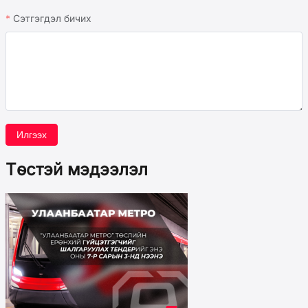
Сэтгэгдэл бичих
Илгээх
Төстэй мэдээлэл