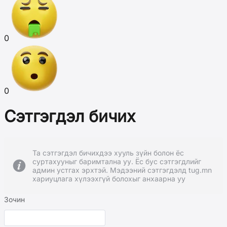
0
0
Сэтгэгдэл бичих
Та сэтгэгдэл бичихдээ хууль зүйн болон ёс
суртахууныг баримтална уу. Ёс бус сэтгэгдлийг
админ устгах эрхтэй. Мэдээний сэтгэгдэлд tug.mn
хариуцлага хүлээхгүй болохыг анхаарна уу
Зочин