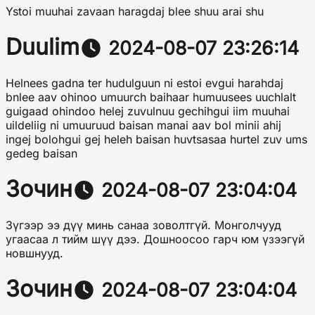
Ystoi muuhai zavaan haragdaj blee shuu arai shu
Duulim
2024-08-07 23:26:14
Helnees gadna ter hudulguun ni estoi evgui harahdaj
bnlee aav ohinoo umuurch baihaar humuusees uuchlalt
guigaad ohindoo helej zuvulnuu gechihgui iim muuhai
uildeliig ni umuuruud baisan manai aav bol minii ahij
ingej bolohgui gej heleh baisan huvtsasaa hurtel zuv ums
gedeg baisan
Зочин
2024-08-07 23:04:04
Зүгээр ээ дүү минь санаа зоволтгүй. Монголчууд
угаасаа л тийм шүү дээ. Дошноосоо гарч юм үзээгүй
новшнууд.
Зочин
2024-08-07 23:04:04