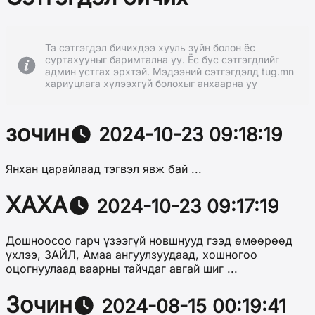
Та сэтгэгдэл бичихдээ хууль зүйн болон ёс
суртахууныг баримтална уу. Ёс бус сэтгэгдлийг
админ устгах эрхтэй. Мэдээний сэтгэгдэлд tug.mn
хариуцлага хүлээхгүй болохыг анхаарна уу
зочин
2024-10-23 09:18:19
Янхан царайлаад тэгвэл явж бай ...
ХАХА
2024-10-23 09:17:19
Дошноосоо гарч үзээгүй новшнууд гээд өмөөрөөд
үхлээ, ЗАЙЛ, Амаа ангуулзуудаад, хошногоо
оцогнуулаад ваарны тайчдаг авгай шиг ...
Зочин
2024-08-15 00:19:41