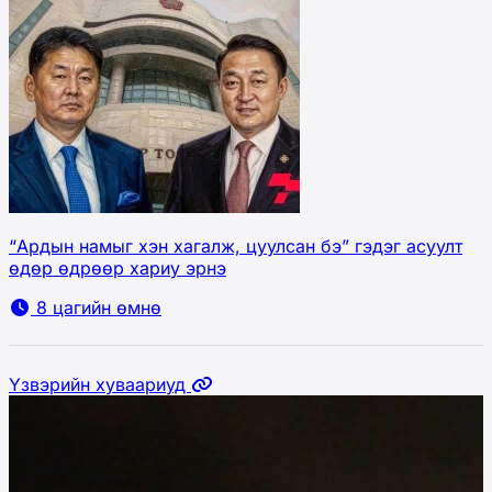
“Ардын намыг хэн хагалж, цуулсан бэ” гэдэг асуулт
өдөр өдрөөр хариу эрнэ
8 цагийн өмнө
Үзвэрийн хуваариуд