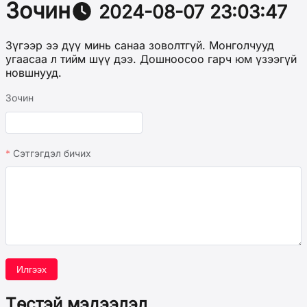
Зочин
2024-08-07 23:03:47
Зүгээр ээ дүү минь санаа зоволтгүй. Монголчууд
угаасаа л тийм шүү дээ. Дошноосоо гарч юм үзээгүй
новшнууд.
Зочин
Сэтгэгдэл бичих
Илгээх
Төстэй мэдээлэл