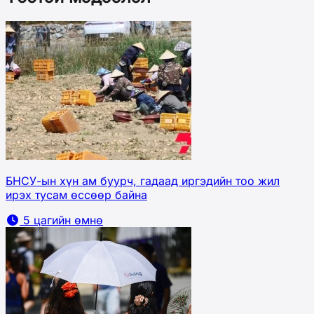
БНСУ-ын хүн ам буурч, гадаад иргэдийн тоо жил
ирэх тусам өссөөр байна
5 цагийн өмнө