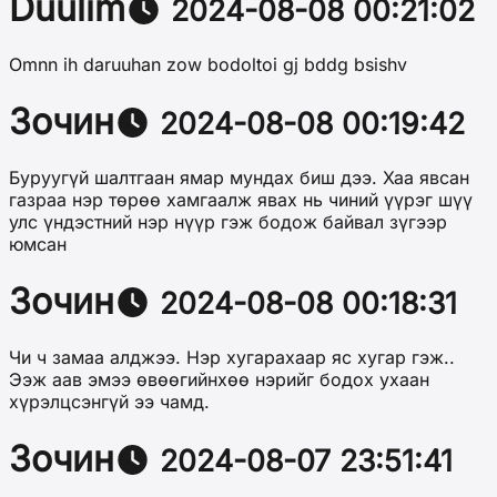
Duulim
2024-08-08 00:21:02
Omnn ih daruuhan zow bodoltoi gj bddg bsishv
Зочин
2024-08-08 00:19:42
Буруугүй шалтгаан ямар мундах биш дээ. Хаа явсан
газраа нэр төрөө хамгаалж явах нь чиний үүрэг шүү
улс үндэстний нэр нүүр гэж бодож байвал зүгээр
юмсан
Зочин
2024-08-08 00:18:31
Чи ч замаа алджээ. Нэр хугарахаар яс хугар гэж..
Ээж аав эмээ өвөөгийнхөө нэрийг бодох ухаан
хүрэлцсэнгүй ээ чамд.
Зочин
2024-08-07 23:51:41