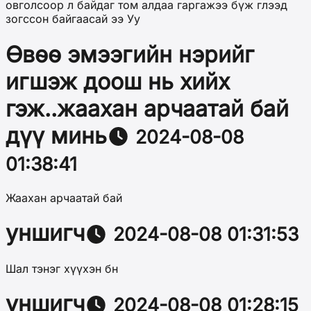
овголсоор л байдаг том алдаа гаргажээ бүж глээд
зогссон байгаасай ээ Уу
Өвөө эмээгийн нэрийг
игшэж доош нь хийх
гэж..жаахан арчаатай бай
дүү минь
2024-08-08
01:38:41
Жаахан арчаатай бай
уншигч
2024-08-08 01:31:53
Шал тэнэг хүүхэн бн
уншигч
2024-08-08 01:28:15