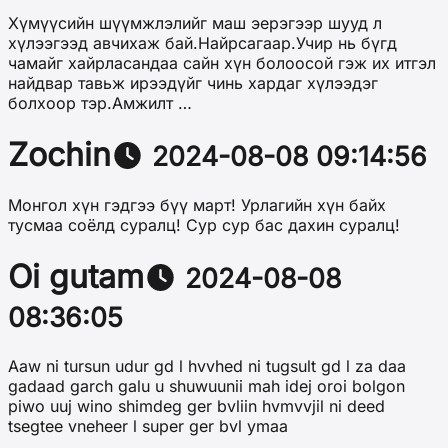
Хүмүүсийн шүүмжлэлийг маш эерэгээр шууд л
хүлээгээд авчихаж бай.Найрсагаар.Учир нь бүгд
чамайг хайрласандаа сайн хүн болоосой гэж их итгэл
найдвар тавьж ирээдүйг чинь хардаг хүлээдэг
болхоор тэр.Амжилт …
Zochin
2024-08-08 09:14:56
Монгол хүн гэдгээ бүү март! Урлагийн хүн байх
тусмаа соёлд суралц! Сур сур бас дахин суралц!
Oi gutam
2024-08-08
08:36:05
Aaw ni tursun udur gd l hvvhed ni tugsult gd l za daa
gadaad garch galu u shuwuunii mah idej oroi bolgon
piwo uuj wino shimdeg ger bvliin hvmvvjil ni deed
tsegtee vneheer l super ger bvl ymaa