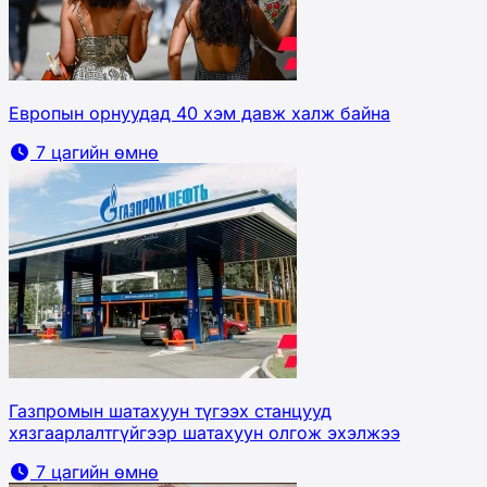
Европын орнуудад 40 хэм давж халж байна
7 цагийн өмнө
Газпромын шатахуун түгээх станцууд
хязгаарлалтгүйгээр шатахуун олгож эхэлжээ
7 цагийн өмнө