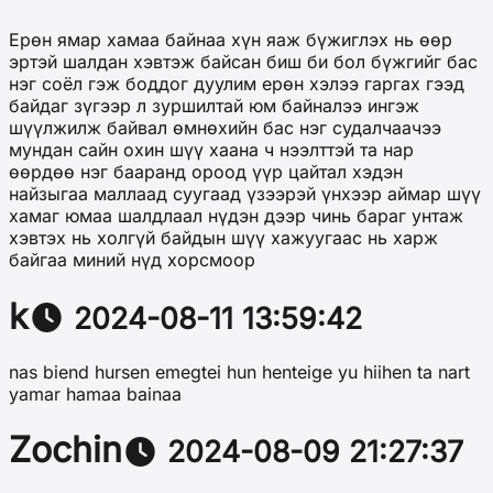
Ерөн ямар хамаа байнаа хүн яаж бүжиглэх нь өөр
эртэй шалдан хэвтэж байсан биш би бол бүжгийг бас
нэг соёл гэж боддог дуулим ерөн хэлээ гаргах гээд
байдаг зүгээр л зуршилтай юм байналээ ингэж
шүүлжилж байвал өмнөхийн бас нэг судалчаачээ
мундан сайн охин шүү хаана ч нээлттэй та нар
өөрдөө нэг бааранд ороод үүр цайтал хэдэн
найзыгаа маллаад суугаад үзээрэй үнхээр аймар шүү
хамаг юмаа шалдлаал нүдэн дээр чинь бараг унтаж
хэвтэх нь холгүй байдын шүү хажуугаас нь харж
байгаа миний нүд хорсмоор
k
2024-08-11 13:59:42
nas biend hursen emegtei hun henteige yu hiihen ta nart
yamar hamaa bainaa
Zochin
2024-08-09 21:27:37