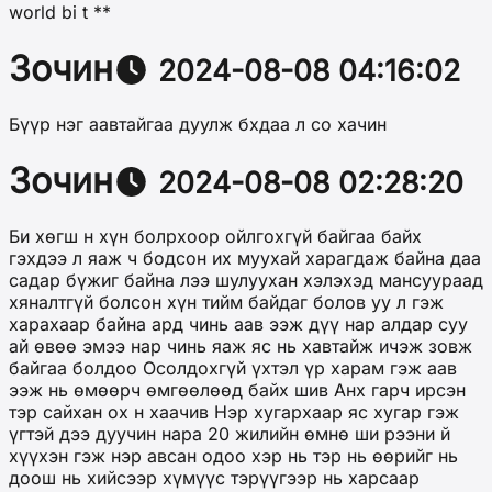
world bi t **
Зочин
2024-08-08 04:16:02
Бүүр нэг аавтайгаа дуулж бхдаа л со хачин
Зочин
2024-08-08 02:28:20
Би хөгш н хүн болрхоор ойлгохгүй байгаа байх
гэхдээ л яаж ч бодсон их муухай харагдаж байна даа
садар бүжиг байна лээ шулуухан хэлэхэд мансуураад
хяналтгүй болсон хүн тийм байдаг болов уу л гэж
харахаар байна ард чинь аав ээж дүү нар алдар суу
ай өвөө эмээ нар чинь яаж яс нь хавтайж ичэж зовж
байгаа болдоо Осолдохгүй үхтэл үр харам гэж аав
ээж нь өмөөрч өмгөөлөөд байх шив Анх гарч ирсэн
тэр сайхан ох н хаачив Нэр хугархаар яс хугар гэж
үгтэй дээ дуучин нара 20 жилийн өмнө ши рээни й
хүүхэн гэж нэр авсан одоо хэр нь тэр нь өөрийг нь
доош нь хийсээр хүмүүс тэрүүгээр нь харсаар