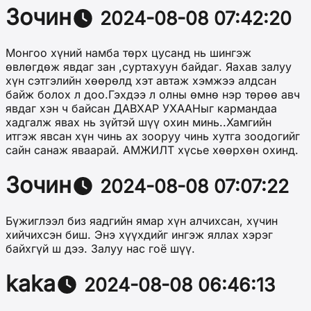
Зочин
2024-08-08 07:42:20
Монгоо хүний намба төрх цусанд нь шингэж
өвлөгдөж явдаг зан ,суртахуун байдаг. Яахав залуу
хүн сэтгэлийн хөөрөлд хэт автаж хэмжээ алдсан
байж болох л доо.Гэхдээ л олны өмнө нэр төрөө авч
явдаг хэн ч байсан ДАВХАР УХААНыг кармандаа
хадгалж явах нь зүйтэй шүү охин минь..Хамгийн
итгэж явсан хүн чинь ах зооруу чинь хутга зоодогийг
сайн санаж яваарай. АМЖИЛТ хүсье хөөрхөн охинд.
Зочин
2024-08-08 07:07:22
Бүжиглээл биз яадгийн ямар хүн алчихсан, хүчин
хийчихсэн биш. Энэ хүүхдийг ингэж яллах хэрэг
байхгүй ш дээ. Залуу нас гоё шүү.
kaka
2024-08-08 06:46:13