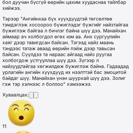
бол дуучин бүсгүй өөрийн цахим хуудаснаа тайлбар
хийжээ.
Тэрээр "Ангийнхаа бүх хүүхдүүдтэй төгсөлтөө
тэмдэглэж хосоороо бүжиглэдэг бүжгийг найзтайгаа
бүжиглэж байгаа л бичлэг байна шүү дээ. Манайхан
аймаар ач холбогдол өгөх юм аа. Анх сургуулийн
хаяг дээр тавигдсан байсан. Тэгээд найз маань
тэндээс татаж аваад өөрийн пэйж дээр тавьсан
байсан. Сүүлдээ та нараас айгаад найз руугаа
холбогдож устгууллаа шүү дээ. Зүгээр л
найзуудтайгаа хөгжилдөж бүжиглэж байна. Гадаадад
урлагийн ангийн хүүхдүүд их нээлттэй бас эмоцитой
байдаг шүү. Манайхан үнэн шуурхай шүү дээ. Золиг
гэж тэр хэлнээс л боллоо" хэмээжээ.
Хуваалцах:
11