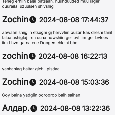
Teneg erhiin balai batsaan. huuhduuded muu ulger
duurailal uzuulsen shivshig
Zochin
2024-08-08 17:44:37
Zawaan shijgiin etsegni gj hervvliin buzar Bas dresni tanil
talaa ashiglaj ireh uuna nowshiin ger bvl iim ger bvlees
iim l hvn garna ene Dongen ehlelni bho
zochin
2024-08-08 16:22:13
yanhanlag haltar gichii pisdaa
Zochin
2024-08-08 15:03:36
Goy baina yadgiin oorooroo baih saihan
Алдар.
2024-08-08 13:22:36