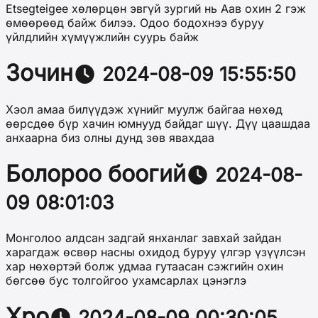
Etsegteigee хөлөрцөн эвгүй зургий нь Аав охин 2 гэж
өмөөрөөд байж билээ. Одоо бодохнээ буруу
үйлдлийн хүмүүжлийн суурь байж
Зочин
2024-08-09 15:55:50
Хэол амаа билүүдэж хүнийг муулж байгаа нөхөд
өөрсдөө бүр хачин юмнууд байдаг шүү. Дүү цаашдаа
анхаарна биз олны дунд зөв явахдаа
Болороо боогий
2024-08-
09 08:01:03
Монголоо алдсан задгай янханлаг завхай зайдан
харагдаж өсвөр насны охидод буруу үлгэр үзүүлсэн
хар нөхөртэй болж удмаа гутаасан сэжгийн охин
бөгсөө бус толгойгоо ухамсарлах цэнэглэ
Хро
2024-08-09 00:30:05