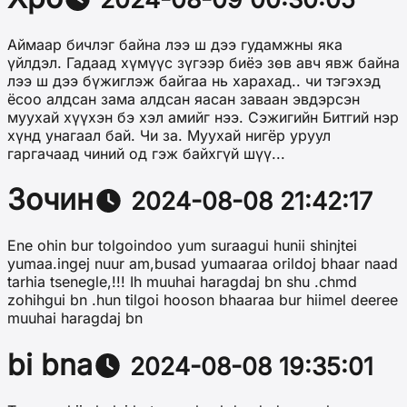
Аймаар бичлэг байна лээ ш дээ гудамжны яка
үйлдэл. Гадаад хүмүүс зүгээр биёэ зөв авч явж байна
лээ ш дээ бүжиглэж байгаа нь харахад.. чи тэгэхэд
ёсоо алдсан зама алдсан яасан заваан эвдэрсэн
муухай хүүхэн бэ хэл амийг нээ. Сэжигийн Битгий нэр
хүнд унагаал бай. Чи за. Муухай нигёр уруул
гаргачаад чиний од гэж байхгүй шүү...
Зочин
2024-08-08 21:42:17
Ene ohin bur tolgoindoo yum suraagui hunii shinjtei
yumaa.ingej nuur am,busad yumaaraa orildoj bhaar naad
tarhia tsenegle,!!! Ih muuhai haragdaj bn shu .chmd
zohihgui bn .hun tilgoi hooson bhaaraa bur hiimel deeree
muuhai haragdaj bn
bi bna
2024-08-08 19:35:01