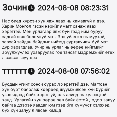
Зочин
2024-08-08 08:23:31
Нас биед хүрсэн хүн яаж явах нь хамаагүй л дээ.
Харин Монгол гэсэн нэрийг ямагт санаж явах
хэрэгтэй. Мөн урлагаар явж буй гээд ийм буруу
задгай явж боломгүй мэт. Энэ үйлджл нь муухай,
завхай зайдан байдлыг нийтэд сурталчилж буй мэт
дүр харагдлаа. Учир нь урлаг нь өөрөө нийгмийг
эрүүлжүүлэх ухааруулах гоё тансаг мэдрэмжийг өгөх
л зэвсэг шүү дээ
тттттт
2024-08-08 07:56:02
Бусдын үгийг сонсч сурах л хэрэгтэй дээ. Магтсан
хүн бүрт баярлаж хөөрөөд шүүмжилсэн хүн бүрийг
үзэн ядаад байх хэрэггүй, аль алинд нь хүлээцтэй
ханд. Урлагийн хүн өөрөө зөв байх ёстой , одоо залуу
байгаа дээрээ яаадаг юм гээд бга хүмүүст хэлэхэд
бүх хүн залуу л явсан юмшд