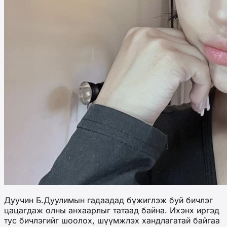
Дуучин Б.Дуулимын гадаадад бүжиглэж буй бичлэг
цацагдаж олны анхаарлыг татаад байна. Ихэнх иргэд
тус бичлэгийг шоолох, шүүмжлэх хандлагатай байгаа