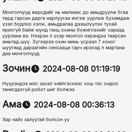
Монголчууд өөрсдийг нь малнаас до амьдруулж бгаа
төрд гарсан дарга нарлуугаа ингэж уурлаж бухимдаж
үзэл бодлоо хэлж, амьдралаа дээшлүүлэх тухай
ярихгүй байж юунд ганц охины бүжиглэхийг хараад
уурлана вэ. Нээрэн л үхэр монгол нэрэндээ таарсан
амьтад шүү. Зүгээрээ охин минь үсрээл 7 хоног
шуугиад дараагийн сенсааци гарч ирэхэд л мартана
даа монголчууд
Зочин
2024-08-08 01:19:19
Нүүрэндээ мэс засал хийлгэснээс хош тэс ондоо
танигдахгүй робот шиг болжээ
Ама
2024-08-08 00:36:13
Хар найз залуутай болсон уу