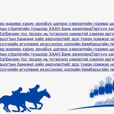
дөр өдрөөр хариу эрнэ
Бүх шатанд хэмнэлтийн горимд ши
тын стратегийн түншээр ХААН Банк ажиллана
Тэргүүн ха
бэ!
Бензин тос тасрах нь түгжрэлд нэмэртэй хэмээн ир
ацогтын банкинд хийх өөрчлөлтийг ард түмэн дэмжих н
рсхүчлийн агууламж ихэссэнээс дэлхийн бөмбөрцгийн т
дөр өдрөөр хариу эрнэ
Бүх шатанд хэмнэлтийн горимд ши
тын стратегийн түншээр ХААН Банк ажиллана
Тэргүүн ха
бэ!
Бензин тос тасрах нь түгжрэлд нэмэртэй хэмээн ир
ацогтын банкинд хийх өөрчлөлтийг ард түмэн дэмжих н
рсхүчлийн агууламж ихэссэнээс дэлхийн бөмбөрцгийн т