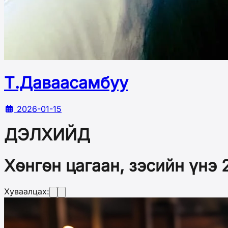
Т.Даваасамбуу
2026-01-15
ДЭЛХИЙД
Хөнгөн цагаан, зэсийн үнэ 
Хуваалцах: