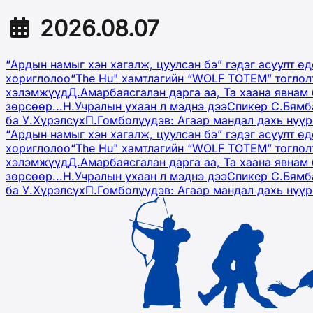
2026.08.07
“Ардын намыг хэн хагалж, цуулсан бэ” гэдэг асуулт ө
хориглолоо
“The Hu" хамтлагийн “WOLF TOTEM” тоглол
хэлэмжүүд
Д.Амарбаясгалан дарга аа, Та хаана явнам 
зөрсөөр...
Н.Учралын ухаан л мэднэ дээ
Спикер С.Бямб
ба У.Хүрэлсүх
П.Гомболүүдэв: Агаар мандал дахь нүү
“Ардын намыг хэн хагалж, цуулсан бэ” гэдэг асуулт ө
хориглолоо
“The Hu" хамтлагийн “WOLF TOTEM” тоглол
хэлэмжүүд
Д.Амарбаясгалан дарга аа, Та хаана явнам 
зөрсөөр...
Н.Учралын ухаан л мэднэ дээ
Спикер С.Бямб
ба У.Хүрэлсүх
П.Гомболүүдэв: Агаар мандал дахь нүү