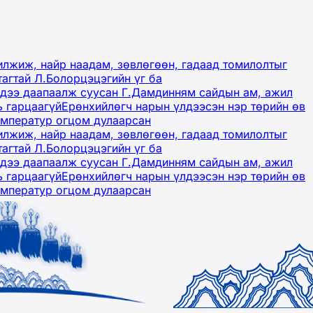
лжиж, найр наадам, зөвлөгөөн, гадаад томилолтыг
тагтай Л.Болорцэцэгийн үг ба
гэдээ даапаалж суусан Г.Дамдинням сайдын ам, ажил
ь гарцаагүй
Ерөнхийлөгч нарын үлдээсэн нэр төрийн өв
емператур огцом дулаарсан
лжиж, найр наадам, зөвлөгөөн, гадаад томилолтыг
тагтай Л.Болорцэцэгийн үг ба
гэдээ даапаалж суусан Г.Дамдинням сайдын ам, ажил
ь гарцаагүй
Ерөнхийлөгч нарын үлдээсэн нэр төрийн өв
емператур огцом дулаарсан