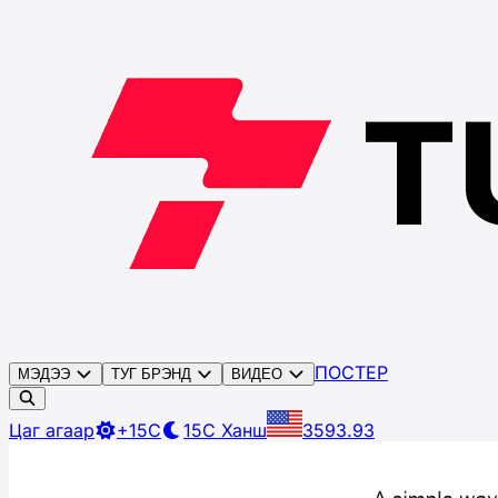
ПОСТЕР
МЭДЭЭ
ТУГ БРЭНД
ВИДЕО
Цаг агаар
+15C
15C
Ханш
3593.93