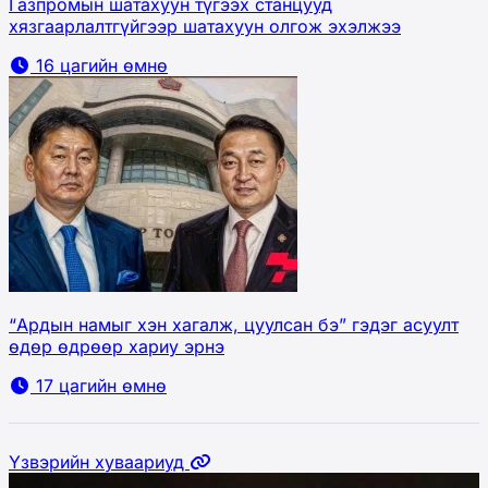
Газпромын шатахуун түгээх станцууд
хязгаарлалтгүйгээр шатахуун олгож эхэлжээ
16 цагийн өмнө
“Ардын намыг хэн хагалж, цуулсан бэ” гэдэг асуулт
өдөр өдрөөр хариу эрнэ
17 цагийн өмнө
Үзвэрийн хуваариуд