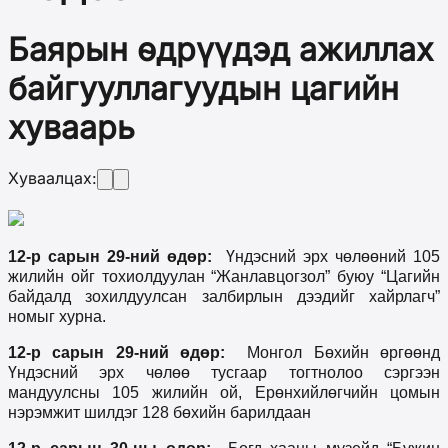
Баярын өдрүүдэд ажиллах
байгууллагуудын цагийн
хуваарь
Хуваалцах:
12-р сарын 29-ний өдөр:
Үндэсний эрх чөлөөний 105
жилийн ойг тохиолдуулан “Жанлавцогзол” буюу “Цагийн
байдалд зохилдуулсан залбирлын дээдийг хайрлагч”
номыг хурна.
12-р сарын 29-ний өдөр:
Монгол Бөхийн өргөөнд
Үндэсний эрх чөлөө тусгаар тогтнолоо сэргээн
мандуулсны 105 жилийн ой, Ерөнхийлөгчийн цомын
нэрэмжит шилдэг 128 бөхийн барилдаан