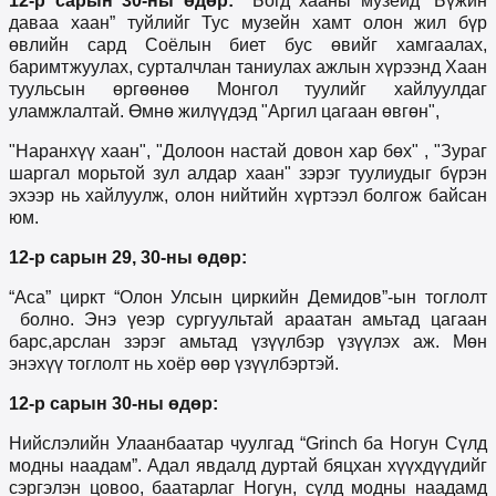
12-р сарын 30-ны өдөр:
Богд хааны музейд “Бүжин
даваа хаан” туйлийг Тус музейн хамт олон жил бүр
өвлийн сард Соёлын биет бус өвийг хамгаалах,
баримтжуулах, сурталчлан таниулах ажлын хүрээнд Хаан
туульсын өргөөнөө Монгол туулийг хайлуулдаг
уламжлалтай. Өмнө жилүүдэд "Аргил цагаан өвгөн",
"Наранхүү хаан", "Долоон настай довон хар бөх" , "Зураг
шаргал морьтой зул алдар хаан" зэрэг туулиудыг бүрэн
эхээр нь хайлуулж, олон нийтийн хүртээл болгож байсан
юм.
12-р сарын 29, 30-ны өдөр:
“Аса” циркт “Олон Улсын циркийн Демидов”-ын тоглолт
болно. Энэ үеэр сургуультай араатан амьтад цагаан
барс,арслан зэрэг амьтад үзүүлбэр үзүүлэх аж. Мөн
энэхүү тоглолт нь хоёр өөр үзүүлбэртэй.
12-р сарын 30-ны өдөр:
Нийслэлийн Улаанбаатар чуулгад “Grinch ба Ногун Сүлд
модны наадам”. Адал явдалд дуртай бяцхан хүүхдүүдийг
сэргэлэн цовоо, баатарлаг Ногун, сүлд модны наадамд