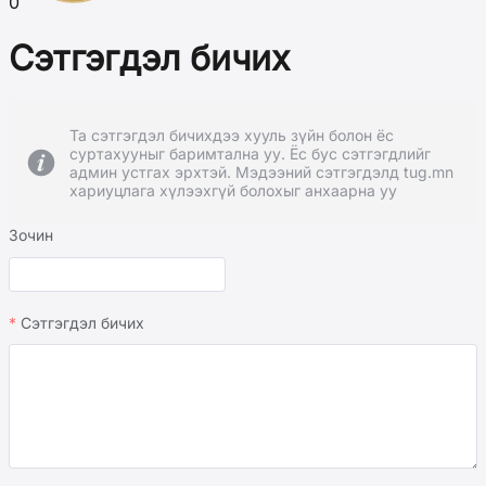
0
Сэтгэгдэл бичих
Та сэтгэгдэл бичихдээ хууль зүйн болон ёс
суртахууныг баримтална уу. Ёс бус сэтгэгдлийг
админ устгах эрхтэй. Мэдээний сэтгэгдэлд tug.mn
хариуцлага хүлээхгүй болохыг анхаарна уу
Зочин
Сэтгэгдэл бичих