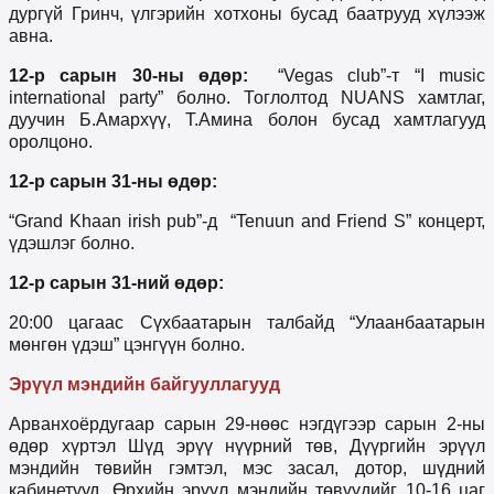
дургүй Гринч, үлгэрийн хотхоны бусад баатрууд хүлээж
авна.
12-р сарын 30-ны өдөр:
“Vegas club”-т “I music
international party” болно. Тоглолтод NUANS хамтлаг,
дуучин Б.Амархүү, Т.Амина болон бусад хамтлагууд
оролцоно.
12-р сарын 31-ны өдөр:
“Grand Khaan irish pub”-д “Tenuun and Friend S” концерт,
үдэшлэг болно.
12-р сарын 31-ний өдөр:
20:00 цагаас Сүхбаатарын талбайд “Улаанбаатарын
мөнгөн үдэш” цэнгүүн болно.
Эрүүл мэндийн байгууллагууд
Арванхоёрдугаар сарын 29-нөөс нэгдүгээр сарын 2-ны
өдөр хүртэл Шүд эрүү нүүрний төв, Дүүргийн эрүүл
мэндийн төвийн гэмтэл, мэс засал, дотор, шүдний
кабинетууд, Өрхийн эрүүл мэндийн төвүүдийг 10-16 цаг