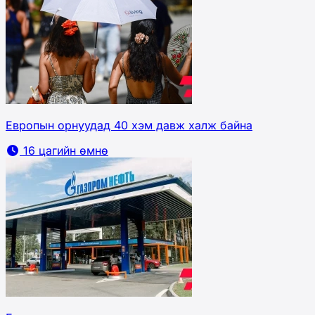
Европын орнуудад 40 хэм давж халж байна
16 цагийн өмнө