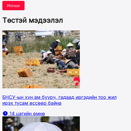
Илгээх
Төстэй мэдээлэл
БНСУ-ын хүн ам буурч, гадаад иргэдийн тоо жил
ирэх тусам өссөөр байна
14 цагийн өмнө