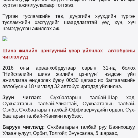
хүртэл ажиллуулахаар тогтжээ.
Түргэн тусламжийн төв, дүүргийн хүүхдийн түргэн
тусламжийн хэсгүүдийг шаардлагатай үед хүн, хүч
нэмэгдүүлэн ажиллах аж.
Шинэ жилийн цэнгүүний үеэр үйлчлэх автобусны
чиглэлүүд
2016 оны арванхоёрдугаар сарын 31-нд болох
“Нийслэлийн шинэ жилийн цэнгүүн” нэгдсэн үйл
ажиллагаа өндөрлөх буюу 00:30 цагаас их багтаамжийн
автобусны 18 чиглэлд 32 автобус иргэдэд үйлчилнэ.
Зүүн чиглэл:
Сүхбаатарын талбай-Шар хад,
Сүхбаатарын талбай-Улиастай, Сүхбаатарын талбай-
Сэлбэ, Сүхбаатарын талбай-Оффицерүүдийн ордон, Сүх­
баатарын талбай-Жанжин клубээс,
Баруун чиглэлд:
Сүхбаатарын талбай руу Баянхошуу,
Улаанчулуут, Орбит, Толгойт, Зүүнсалаа, 5 шараас,