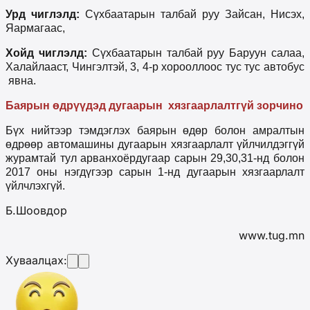
Урд чиглэлд:
Сүхбаатарын талбай руу Зайсан, Нисэх,
Яармагаас,
Хойд чиглэлд:
Сүхбаатарын талбай руу Баруун салаа,
Халайлааст, Чингэлтэй, 3, 4-р хорооллоос тус тус автобус
явна.
Баярын өдрүүдэд дугаарын хязгаарлалтгүй зорчино
Бүх нийтээр тэмдэглэх баярын өдөр болон амралтын
өдрөөр автомашины дугаарын хязгаарлалт үйлчилдэггүй
журамтай тул арванхоёрдугаар сарын 29,30,31-нд болон
2017 оны нэгдүгээр сарын 1-нд дугаарын хязгаарлалт
үйлчлэхгүй.
Б.Шоовдор
www.tug.mn
Хуваалцах: