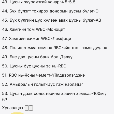
43. Цусны зуурамтгай чанар-4.5-5.5
44. Бүх бүлэгт тохирох донорын цусны бүлэг-O
45. Бүх бүлгийн цус хүлээн авах цусны бүлэг-AB
46. Хамгийн том WBC-Моноцит
47. Хамгийн жижиг WBC-Лимфоцит
48. Полицетемиа хэмээх RBC-ийн тоог нэмэгдүүлэх
49. Бие дэх цусны банк бол-Дэлүү
50. Цусны бус цусны эс нь-RBC
51. RBC нь-Ясны чөмөгт-Үйлдвэрлэгдэнэ
52. Амьдралын голыг-Цус гэж нэрлэдэг
53. Цусан дахь холестерины хэвийн хэмжээ-100мг/
дл
Хуваалцах: