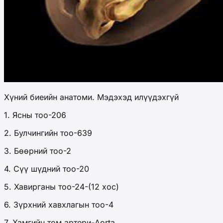
Хүний биеийн ​​анатоми. Мэдэхэд илүүдэхгүй
1. Ясны тоо-206
2. Булчингийн тоо-639
3. Бөөрний тоо-2
4. Сүү шүдний тоо-20
5. Хавирганы тоо-24-(12 хос)
6. Зүрхний хавхлагын тоо-4
7. Хамгийн том артери-Aorta