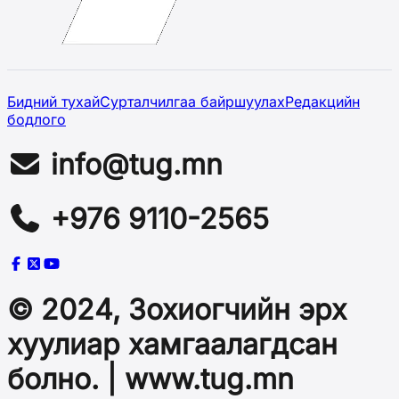
Бидний тухай
Сурталчилгаа байршуулах
Редакцийн
бодлого
info@tug.mn
+976 9110-2565
© 2024, Зохиогчийн эрх
хуулиар хамгаалагдсан
болно. | www.tug.mn