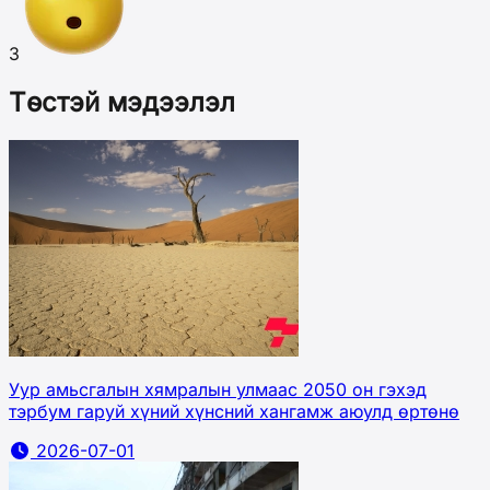
3
Төстэй мэдээлэл
Уур амьсгалын хямралын улмаас 2050 он гэхэд
тэрбум гаруй хүний хүнсний хангамж аюулд өртөнө
2026-07-01