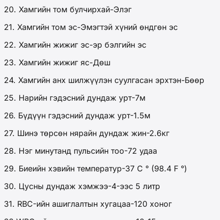
20. Хамгийн том булчирхай-Элэг
21. Хамгийн том эс-Эмэгтэй хүний өндгөн эс
22. Хамгийн жижиг эс-эр бэлгийн эс
23. Хамгийн жижиг яс-Дөш
24. Хамгийн анх шилжүүлэн суулгасан эрхтэн-Бөөр
25. Нарийн гэдэсний дундаж урт-7м
26. Бүдүүн гэдэсний дундаж урт-1.5м
27. Шинэ төрсөн нярайн дундаж жин-2.6кг
28. Нэг минутанд пульсийн тоо-72 удаа
29. Биеийн хэвийн температур-37 C ° (98.4 F °)
30. Цусны дундаж хэмжээ-4-ээс 5 литр
31. RBC-ийн ашиглалтын хугацаа-120 хоног