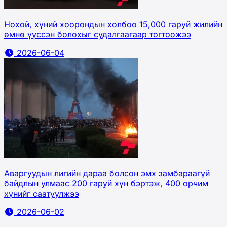
Нохой, хүний хоорондын холбоо 15,000 гаруй жилийн
өмнө үүссэн болохыг судалгаагаар тогтоожээ
2026-06-04
Аваргуудын лигийн дараа болсон эмх замбараагүй
байдлын улмаас 200 гаруй хүн бэртэж, 400 орчим
хүнийг саатуулжээ
2026-06-02