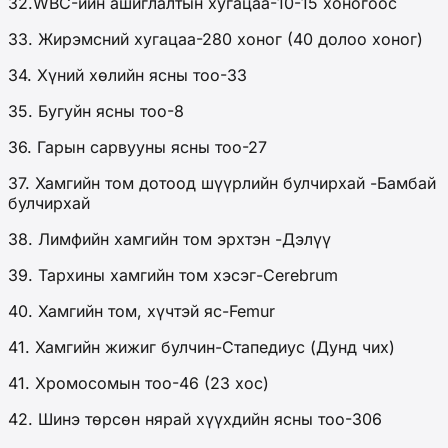
32.WBC-ийн ашиглалтын хугацаа-10-15 хоногоос
33. Жирэмсний хугацаа-280 хоног (40 долоо хоног)
34. Хүний хөлийн ясны тоо-33
35. Бугуйн ясны тоо-8
36. Гарын сарвууны ясны тоо-27
37. Хамгийн том дотоод шүүрлийн булчирхай -Бамбай
булчирхай
38. Лимфийн хамгийн том эрхтэн -Дэлүү
39. Тархины хамгийн том хэсэг-Cerebrum
40. Хамгийн том, хүчтэй яс-Femur
41. Хамгийн жижиг булчин-Стапедиус (Дунд чих)
41. Хромосомын тоо-46 (23 хос)
42. Шинэ төрсөн нярай хүүхдийн ясны тоо-306