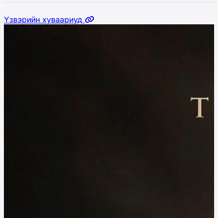
Үзвэрийн хуваариуд