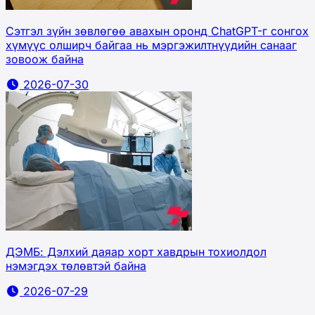
Сэтгэл зүйн зөвлөгөө авахын оронд ChatGPT-г сонгох
хүмүүс олширч байгаа нь мэргэжилтнүүдийн санааг
зовоож байна
2026-07-30
ДЭМБ: Дэлхий даяар хорт хавдрын тохиолдол
нэмэгдэх төлөвтэй байна
2026-07-29