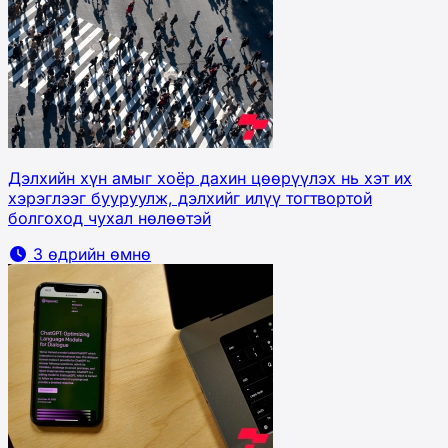
Дэлхийн хүн амыг хоёр дахин цөөрүүлэх нь хэт их
хэрэглээг бууруулж, дэлхийг илүү тогтвортой
болгоход чухал нөлөөтэй
3 өдрийн өмнө