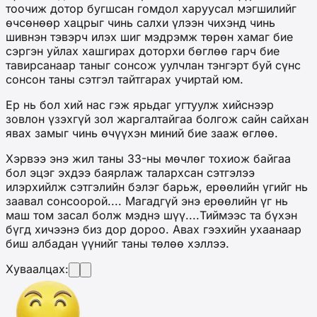
тоочиж дотор бугшсан гомдол харуусал мэгшилийг
өчсөнөөр хацрыг чинь салхи үлээн чихэнд чинь
шивнэн тэвэрч илэх шиг мэдрэмж төрөн хамаг бие
сэргэн уйлах хашгирах доторхи бөглөө гарч бие
тавирсанаар таныг сонсож уулчлан тэнгэрт буй сүнс
сонсон таны сэтгэл тайтгарах учиртай юм.
Ер нь бол хий нас гэж ярьдаг угтуулж хийснээр
зовлон үзэхгүй зол жаргалтайгаа болгож сайн сайхан
явах замыг чинь өчүүхэн миний бие зааж өглөө.
Хэрвээ энэ жил таны 33-ны мөчлөг тохиож байгаа
бол эцэг эхдээ баярлаж талархсан сэтгэлээ
илэрхийлж сэтгэлийн бэлэг барьж, ерөөлийн үгийг нь
заавал сонсоорой.... Магадгүй энэ ерөөлийн үг нь
маш том засал болж мэднэ шүү....Тиймээс та бүхэн
бүгд хичээнэ биз дор дороо. Авах гээхийн ухаанаар
биш албадан үүнийг таны төлөө хэллээ.
Хуваалцах: