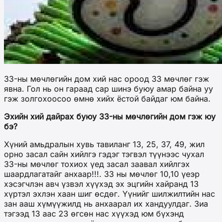
33-ны мөчлөгийн дом хий нас ороод 33 мөчлөг гэж
явна. Гол нь он гараад сар шинэ буюу амар байна уу
гэж золгохоосоо өмнө хийх ёстой байдаг юм байна.
Эхийн хий дайрах буюу 33-ны мөчлөгийн дом гэж юу
бэ?
Хүний амьдралын хувь тавиланг 13, 25, 37, 49, жил
орно засал сайн хийлгэ гэдэг тэгвэл түүнээс чухал
33-ны мөчлөг тохиох үед засал заавал хийлгэх
шаардлагатайг анхаар!!!. 33 ны мөчлөг 10,10 үеэр
хэсэгчлэн авч үзвэл хүүхэд эх эцгийн хайранд 13
хүртэл эхлэн хаан шиг өсдөг. Үүнийг шилжилтийн нас
зан ааш хүмүүжилд нь анхаарал их хандуулдаг. Зиа
тэгээд 13 аас 23 өгсөн нас хүүхэд юм бүхэнд