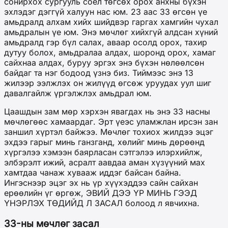
сонирхох сургууль соёл төгсөх орох анхны бүхэн
эхлэдэг дэггүй халуун нас юм. 23 аас 33 өгсөн үе
амьдралд алхам хийх шийдвэр гаргах хамгийн чухал
амьдралын үе юм. Энэ мөчлөг хийхгүй алдсан хүний
амьдралд гэр бүл салах, аваар осолд орох, тахир
дутуу болох, амьдралаа алдах, шоронд орох, хамаг
сайхнаа алдах, буруу эргэх энэ бүхэн нөлөөлсөн
байдаг та нэг бодоод үзнэ биз. Тиймээс энэ 13
жилээр ээлжлэх он жилүүд өгсөж уруудах уул шиг
давалгайлж үргэлжлэх амьдрал юм.
Цаашдын зам мөр хэрхэн явагдах нь энэ 33 насны
мөчлөгөөс хамаардаг. Эрт үеэс уламжлан ирсэн зан
заншил хүртэл байжээ. Мөчлөг тохиох жилдээ эцэг
эхдээ гарыг минь ганзганд, хөлийг минь дөрөөнд
хүргэлээ хэмээн баярласан сэтгэлээ илэрхийлж,
элбэрэлт ижий, асралт аавдаа аман хүзүүний мах
хамтдаа чанаж хувааж иддэг байсан байна.
Ингэснээр эцэг эх нь үр хүүхэддээ сайн сайхан
ерөөлийн үг өргөж, ЭВИЙ ДЭЭ ҮР МИНЬ ГЭЭД
ҮНЭРЛЭХ ТӨДИЙД Л ЗАСАЛ болоод л явчихна.
33-ны мөчлөг засал