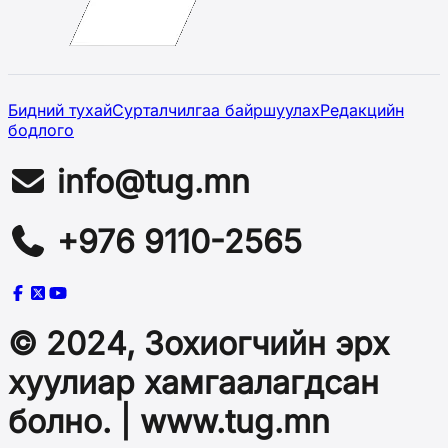
Бидний тухай
Сурталчилгаа байршуулах
Редакцийн
бодлого
info@tug.mn
+976 9110-2565
© 2024, Зохиогчийн эрх
хуулиар хамгаалагдсан
болно. | www.tug.mn