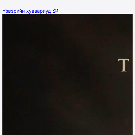
Үзвэрийн хуваариуд