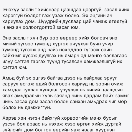
Энэхүү заслыг хийснээр цаашдаа цээргүй, засал хийх
хэрэггүй болдог гэж үзэж болно. Эх эцгийн ач
хариулах дом. Шүүдрийн дуслаар цай чанаж өгөөгүй
ч энэ ач холбогдолтой засал юм.
Энэ заслыг хүн бүр өөр өөрөөр хийх боловч энэ
миний зүгээс түмэнд хүргэх өчүүхэн буян учир
түмэнд түгээж анд найз нөхөддөө түгээж сайн
сайхныг хүсэж дуулгах нь ямарч эд мөнгө баялагаас
илүү сэтгэл гаргах түүнд тусалсан хэмжээлшгүй их
сэтгэл юм.
Амьд буй эх эцгээ байгаа дээр нь хайрлаа эрүүл
саруул өсгөж өдий болгосон хариуд нь зорин очиж
хамтдаа тухлан хүндлэл үзүүлэх нь чиний цаашдын
явах амьдралын хувь заяанд чинь дардам байх замыг
чинь засах дом засал болон сайхан амьдрах чиг мөр
болох нь дамжиггүй.
Хэрэв хэн нэгэн байхгүй хорвоогийн мөнх бусыг
үзсэн бол араас нь нэхэж хээр өргөл хийж дуртай
зүйлсийг дом болгон өөрийн яаж явааг хүүрнэн