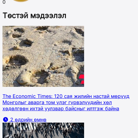
0
Төстэй мэдээлэл
The Economic Times: 120 сая жилийн настай мөрүүд
Монголыг аварга том үлэг гүрвэлүүдийн хөл
хөдөлгөөн ихтэй уулзвар байсныг илтгэж байна
2 өдрийн өмнө