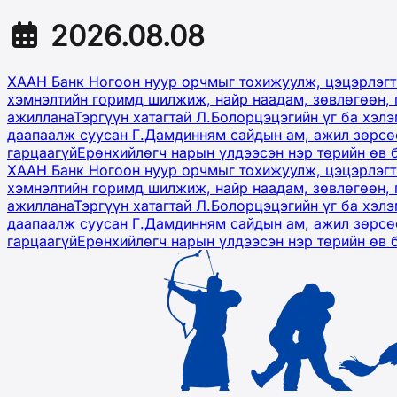
2026.08.08
ХААН Банк Ногоон нуур орчмыг тохижуулж, цэцэрлэгт
хэмнэлтийн горимд шилжиж, найр наадам, зөвлөгөөн, 
ажиллана
Тэргүүн хатагтай Л.Болорцэцэгийн үг ба хэл
даапаалж суусан Г.Дамдинням сайдын ам, ажил зөрсөө
гарцаагүй
Ерөнхийлөгч нарын үлдээсэн нэр төрийн өв 
ХААН Банк Ногоон нуур орчмыг тохижуулж, цэцэрлэгт
хэмнэлтийн горимд шилжиж, найр наадам, зөвлөгөөн, 
ажиллана
Тэргүүн хатагтай Л.Болорцэцэгийн үг ба хэл
даапаалж суусан Г.Дамдинням сайдын ам, ажил зөрсөө
гарцаагүй
Ерөнхийлөгч нарын үлдээсэн нэр төрийн өв 