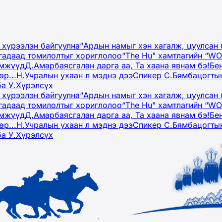
 хүрээлэн байгуулна
“Ардын намыг хэн хагалж, цуулсан 
гадаад томилолтыг хориглолоо
“The Hu" хамтлагийн “W
эмжүүд
Д.Амарбаясгалан дарга аа, Та хаана явнам бэ!
Бе
р...
Н.Учралын ухаан л мэднэ дээ
Спикер С.Бямбацогтын
ба У.Хүрэлсүх
 хүрээлэн байгуулна
“Ардын намыг хэн хагалж, цуулсан 
гадаад томилолтыг хориглолоо
“The Hu" хамтлагийн “W
эмжүүд
Д.Амарбаясгалан дарга аа, Та хаана явнам бэ!
Бе
р...
Н.Учралын ухаан л мэднэ дээ
Спикер С.Бямбацогтын
ба У.Хүрэлсүх