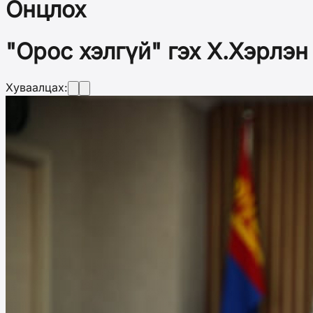
Онцлох
"Орос хэлгүй" гэх Х.Хэрлэн 
Хуваалцах: