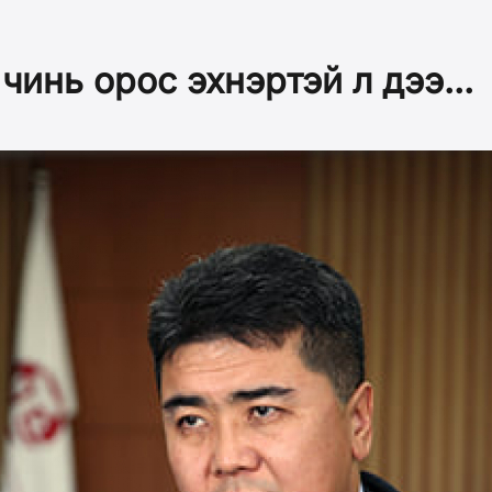
чинь орос эхнэртэй л дээ...