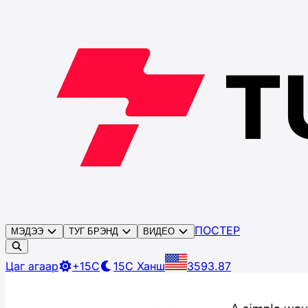
ПОСТЕР
МЭДЭЭ
ТУГ БРЭНД
ВИДЕО
Цаг агаар
+15C
15C
Ханш
3593.87