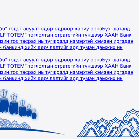
бэ” гэдэг асуулт өдөр өдрөөр хариу эрнэ
Бүх шатанд
OLF TOTEM” тоглолтын стратегийн түншээр ХААН Банк
нзин тос тасрах нь түгжрэлд нэмэртэй хэмээн иргэдээ
 банкинд хийх өөрчлөлтийг ард түмэн дэмжих нь
бэ” гэдэг асуулт өдөр өдрөөр хариу эрнэ
Бүх шатанд
OLF TOTEM” тоглолтын стратегийн түншээр ХААН Банк
нзин тос тасрах нь түгжрэлд нэмэртэй хэмээн иргэдээ
 банкинд хийх өөрчлөлтийг ард түмэн дэмжих нь