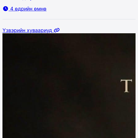
4 өдрийн өмнө
Үзвэрийн хуваариуд