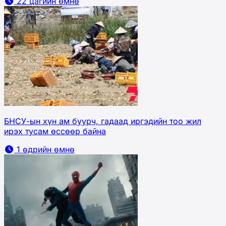
22 цагийн өмнө
БНСУ-ын хүн ам буурч, гадаад иргэдийн тоо жил
ирэх тусам өссөөр байна
1 өдрийн өмнө