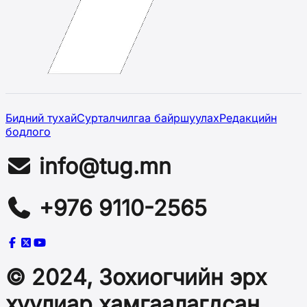
Бидний тухай
Сурталчилгаа байршуулах
Редакцийн
бодлого
info@tug.mn
+976 9110-2565
© 2024, Зохиогчийн эрх
хуулиар хамгаалагдсан