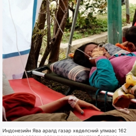
Индонезийн Ява аралд газар хөдөлсний улмаас 162