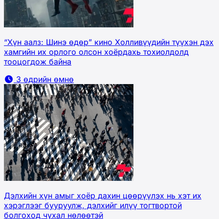
“Хүн аалз: Шинэ өдөр” кино Холливүүдийн түүхэн дэх
хамгийн их орлого олсон хоёрдахь тохиолдолд
тооцогдож байна
3 өдрийн өмнө
Дэлхийн хүн амыг хоёр дахин цөөрүүлэх нь хэт их
хэрэглээг бууруулж, дэлхийг илүү тогтвортой
болгоход чухал нөлөөтэй