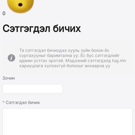
0
Сэтгэгдэл бичих
Та сэтгэгдэл бичихдээ хууль зүйн болон ёс
суртахууныг баримтална уу. Ёс бус сэтгэгдлийг
админ устгах эрхтэй. Мэдээний сэтгэгдэлд tug.mn
хариуцлага хүлээхгүй болохыг анхаарна уу
Зочин
Сэтгэгдэл бичих