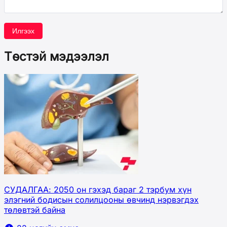
Илгээх
Төстэй мэдээлэл
СУДАЛГАА: 2050 он гэхэд бараг 2 тэрбум хүн
элэгний бодисын солилцооны өвчинд нэрвэгдэх
төлөвтэй байна