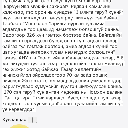
хүн амиа алдаж, олон зуун хүн гэмтэж бэртжээ.
Баруун Ява мужийн захирагч Ридван Камилийн
хэлснээр, гэр орон нь сүйдсэн 13 мянга гаруй хүнийг
нүүлгэн шилжүүлэх төвүүд рүү шилжүүлсэн байна.
Тэрбээр “Маш олон барилга нурсан тул амиа
алдагсдын тоо цаашид нэмэгдэж болзошгүй байна.
Одоогоор 326 хүн гэмтэж бэртээд байна. Байгалийн
гамшигт нэрвэгдсэн бүсэд олон хүн гацсан хэвээр
байгаа тул гэмтэж бэртсэн, амиа алдсан хүний тоо
цаг хугацаа өнгөрөх тусам нэмэгдэж болзошгүй”
гэжээ. АНУ-ын Геологийн албанаас мэдээлснээр, 5.6
магнитудын хүчтэй газар хөдлөлтийн голомт Чианжур
гэх жижиг хотод байжээ. Газар хөдлөлтийн
чичирхийлэл ойролцоогоор 70 км зайд орших
нийслэл Жакарта хотод мэдрэгдсэний улмаас өндөр
барилгуудаас хүмүүсийг нүүлгэн шилжүүлсэн байна.
270 сая гаруй хүн амтай Индонез нь Номхон далайн
“Галт цагираг” гэж нэрлэдэг бүсэд оршдог тул газар
хөдлөлт, галт уулын дэлбэрэлт, цунамийн гамшигт үе
үе нэрвэгддэг.
Хуваалцах: