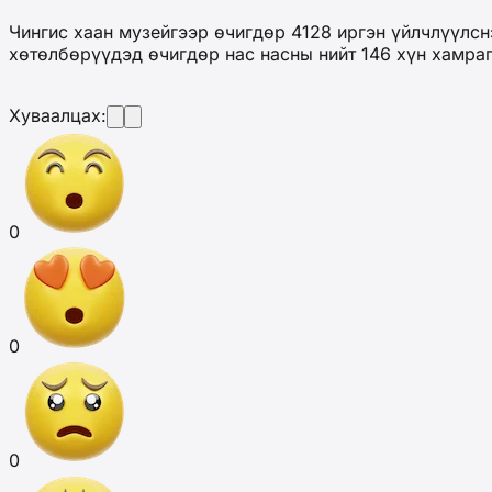
Чингис хаан музейгээр өчигдөр 4128 иргэн үйлчлүүлсн
хөтөлбөрүүдэд өчигдөр нас насны нийт 146 хүн хамраг
Хуваалцах:
0
0
0