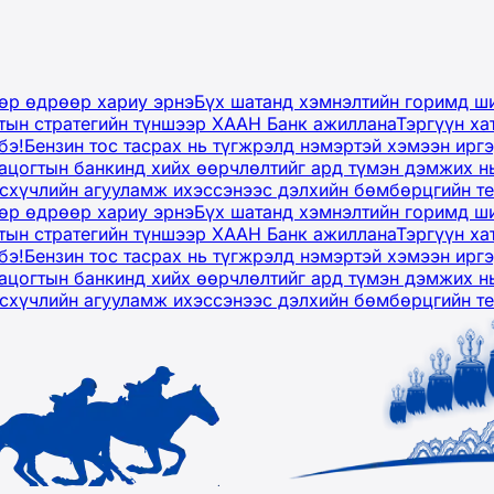
дөр өдрөөр хариу эрнэ
Бүх шатанд хэмнэлтийн горимд ши
тын стратегийн түншээр ХААН Банк ажиллана
Тэргүүн ха
бэ!
Бензин тос тасрах нь түгжрэлд нэмэртэй хэмээн ир
ацогтын банкинд хийх өөрчлөлтийг ард түмэн дэмжих н
рсхүчлийн агууламж ихэссэнээс дэлхийн бөмбөрцгийн т
дөр өдрөөр хариу эрнэ
Бүх шатанд хэмнэлтийн горимд ши
тын стратегийн түншээр ХААН Банк ажиллана
Тэргүүн ха
бэ!
Бензин тос тасрах нь түгжрэлд нэмэртэй хэмээн ир
ацогтын банкинд хийх өөрчлөлтийг ард түмэн дэмжих н
рсхүчлийн агууламж ихэссэнээс дэлхийн бөмбөрцгийн т