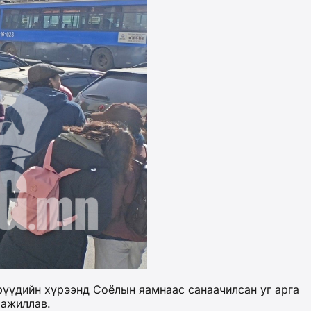
дрүүдийн хүрээнд Соёлын яамнаас санаачилсан уг арга
 ажиллав.