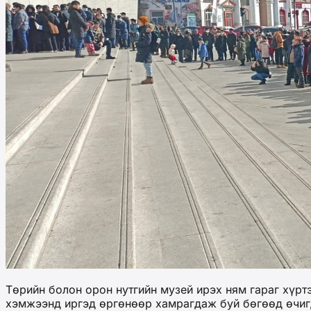
Төрийн болон орон нутгийн музей ирэх ням гараг хүрт
хэмжээнд иргэд өргөнөөр хамрагдаж буй бөгөөд өчигд