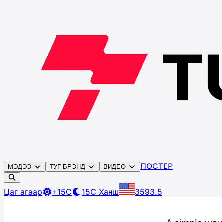
ПОСТЕР
МЭДЭЭ
ТУГ БРЭНД
ВИДЕО
Цаг агаар
+15C
15C
Ханш
3593.5