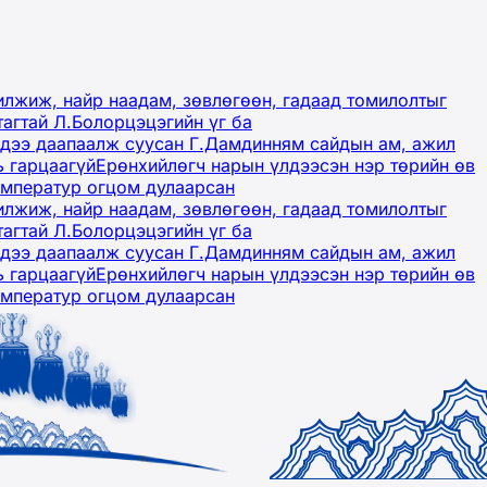
лжиж, найр наадам, зөвлөгөөн, гадаад томилолтыг
тагтай Л.Болорцэцэгийн үг ба
гэдээ даапаалж суусан Г.Дамдинням сайдын ам, ажил
ь гарцаагүй
Ерөнхийлөгч нарын үлдээсэн нэр төрийн өв
емператур огцом дулаарсан
лжиж, найр наадам, зөвлөгөөн, гадаад томилолтыг
тагтай Л.Болорцэцэгийн үг ба
гэдээ даапаалж суусан Г.Дамдинням сайдын ам, ажил
ь гарцаагүй
Ерөнхийлөгч нарын үлдээсэн нэр төрийн өв
емператур огцом дулаарсан