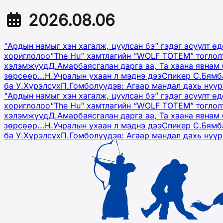
2026.08.06
“Ардын намыг хэн хагалж, цуулсан бэ” гэдэг асуулт ө
хориглолоо
“The Hu" хамтлагийн “WOLF TOTEM” тоглол
хэлэмжүүд
Д.Амарбаясгалан дарга аа, Та хаана явнам 
зөрсөөр...
Н.Учралын ухаан л мэднэ дээ
Спикер С.Бямб
ба У.Хүрэлсүх
П.Гомболүүдэв: Агаар мандал дахь нүү
“Ардын намыг хэн хагалж, цуулсан бэ” гэдэг асуулт ө
хориглолоо
“The Hu" хамтлагийн “WOLF TOTEM” тоглол
хэлэмжүүд
Д.Амарбаясгалан дарга аа, Та хаана явнам 
зөрсөөр...
Н.Учралын ухаан л мэднэ дээ
Спикер С.Бямб
ба У.Хүрэлсүх
П.Гомболүүдэв: Агаар мандал дахь нүү