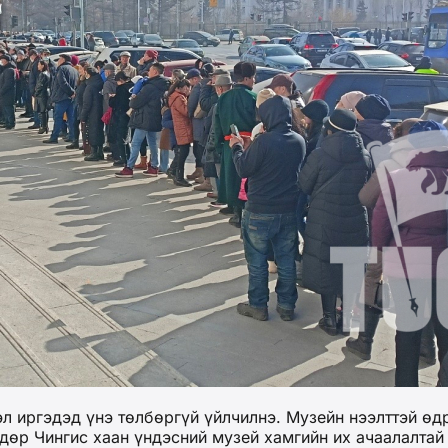
эл иргэдэд үнэ төлбөргүй үйлчилнэ. Музейн нээлттэй ө
өр Чингис хаан үндэсний музей хамгийн их ачаалалтай