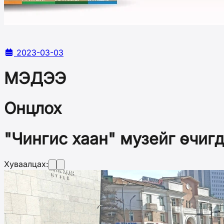
2023-03-03
МЭДЭЭ
Онцлох
"Чингис хаан" музейг өчиг
Хуваалцах: