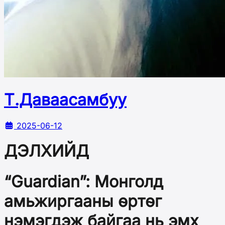
Т.Даваасамбуу
2025-06-12
ДЭЛХИЙД
“Guardian”: Монголд
амьжиргааны өртөг
нэмэгдэж байгаа нь эмх