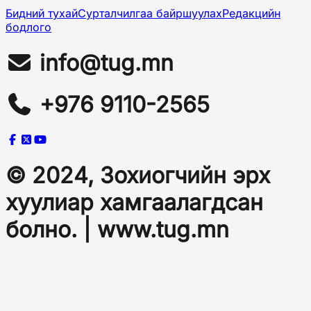
Бидний тухай
Сурталчилгаа байршуулах
Редакцийн
бодлого
info@tug.mn
+976 9110-2565
© 2024, Зохиогчийн эрх
хуулиар хамгаалагдсан
болно. | www.tug.mn