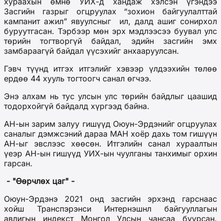
хураахын өмнө УИХ-д хандаж хэлсэн үгэндээ
Засгийн газрыг огцруулах “зохион байгуулалттай
кампанит ажил” явуулсныг
ил, далд ашиг сонирхол
буруутгасан.
Тэр
б
ээр мөн эрх мэдлээсээ
буувал
улс
төрийн тогтворгүй байдал, эдийн засгийн эмх
замбараагүй байдал үүсэхийг анхааруулсан.
Гэвч түүнд итгэх итгэлийг хэвээр үлдээхийн төлөө
ердөө 44 хууль тогтоогч санал
өгчээ
.
Энэ алхам нь тус улсын улс төрийн байдлыг цаашид
тодорхойгүй байдалд хүргэ
эд байна
.
АН-ын зарим залуу гишүүд Оюун-Эрдэнийг огцруулах
саналыг дэмжсэний дараа МАН хоёр дахь том гишүүн
АН-ыг эвслээс хөөсөн.
Итгэлийн санал хураалтын
үеэр АН-ын гишүүд УИХ-ын чуулганы танхимыг орхин
гарсан.
- "Өөрчлөх цаг" -
Оюун-Эрдэнэ 2021 онд засгийн эрхэнд гарснаас
хойш Транспэрэнси Интернэшнл байгууллагын
авлигын индекст Монгол Улсын чансаа буурсан.