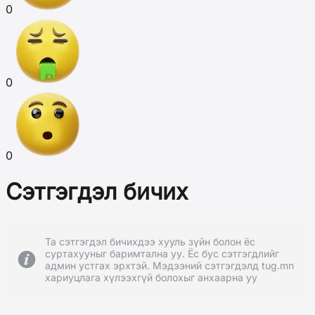
0
0
0
Сэтгэгдэл бичих
Та сэтгэгдэл бичихдээ хууль зүйн болон ёс
суртахууныг баримтална уу. Ёс бус сэтгэгдлийг
админ устгах эрхтэй. Мэдээний сэтгэгдэлд tug.mn
хариуцлага хүлээхгүй болохыг анхаарна уу