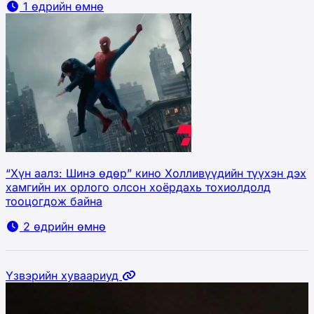
1 өдрийн өмнө
“Хүн аалз: Шинэ өдөр” кино Холливүүдийн түүхэн дэх
хамгийн их орлого олсон хоёрдахь тохиолдолд
тооцогдож байна
2 өдрийн өмнө
Үзвэрийн хуваариуд