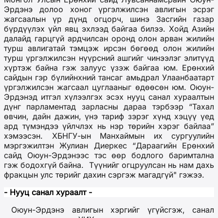
Эрдэнэ долоо хоног үргэлжилсэн авлигын эсрэг
жагсаал
ын үр дүнд
огцор
ч, шинэ Засгийн газар
бүрдүүлэх үйл явц эхлээд байгаа билээ.
Хойд Азийн
далайд гарцгүй ардчил
сан оронд
олон арван жилийн
турш авлигатай тэмцэж ирсэн бөгөөд олон жилийн
турш үргэлжилсэн нүүрсний ашгийг чинээлэг элитүүд
хүртэж байна гэж
залуус үзэж байгаа юм
. Ерөнхий
сайдын гэр бүлийнхний тансаг амьдрал
Улаанбаатарт
үргэлжилсэн жагсаал цуглааныг өдөөсөн
юм
. Оюун-
Эрдэнэ
д итгэл хүлээлгэх эсэх н
ууц санал хураалтын
дүнг парламентад зарласны дараа тэрбээр “
Т
ахал
өвчин, дайн дажин, үнэ тариф зэрэг хүнд хэцүү үед
ард түмэндээ
үйлчлэх нь нэр төрийн хэрэг байлаа
”
хэмээсэн
.
ХБНГУ-ын Манхаймын их сургуулийн
мэргэжилтэн Жулиан Диеркес “
Дараагийн Ерөнхий
сайд
Оюун-Эрдэнээс тэс өөр бодлого баримтална
гэж бод
охгүй байна.
Түүнийг огцруулсан нь нам дахь
фракцын улс төр
ийг
дахин сэргэж магадгүй" гэж
ээ
.
- Нууц санал хураалт -
Оюун-Эрдэнэ авлигын хэргийг үгүйсгэж, санал