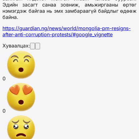
Эдийн засагт санаа зовниж, амьжиргааны өртөг
нэмэгдэж байгаа нь эмх замбараагүй байдлыг өдөөж
байна.
https://guardian.ng/news/world/mongolia-pm-resigns-
after-anti-corruption-protests/#google_vignette
Хуваалцах:
0
0