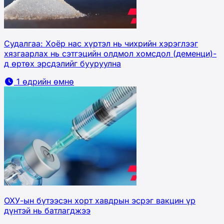
Судалгаа: Хоёр нас хүртэл нь чихрийн хэрэглээг
хязгаарлах нь сэтгэцийн олдмол хомсдол (деменци)-
д өртөх эрсдэлийг бууруулна
1 өдрийн өмнө
ОХУ-ын бүтээсэн хорт хавдрын эсрэг вакцин үр
дүнтэй нь батлагджээ