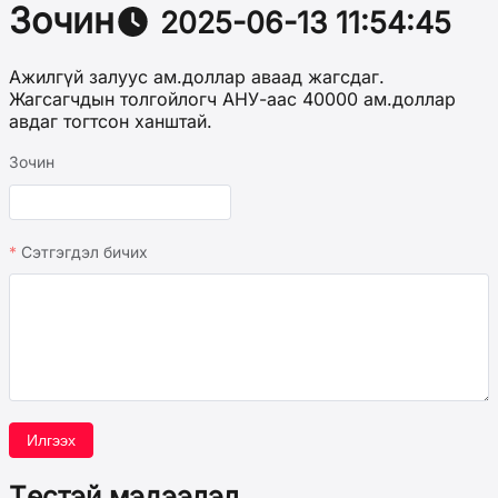
Зочин
2025-06-13 11:54:45
Ажилгүй залуус ам.доллар аваад жагсдаг.
Жагсагчдын толгойлогч АНУ-аас 40000 ам.доллар
авдаг тогтсон ханштай.
Зочин
Сэтгэгдэл бичих
Илгээх
Төстэй мэдээлэл