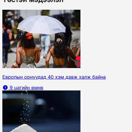
Европын орнуудад 40 хэм давж халж байна
9 цагийн өмнө