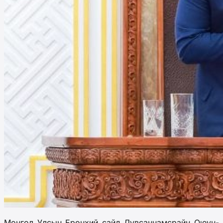
Монгол Улсын Ерөнхий сайд Лувсаннамсрайн Оюун-