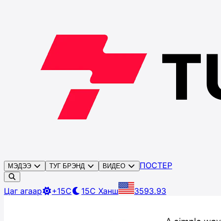
ПОСТЕР
МЭДЭЭ
ТУГ БРЭНД
ВИДЕО
Цаг агаар
+15C
15C
Ханш
3593.93