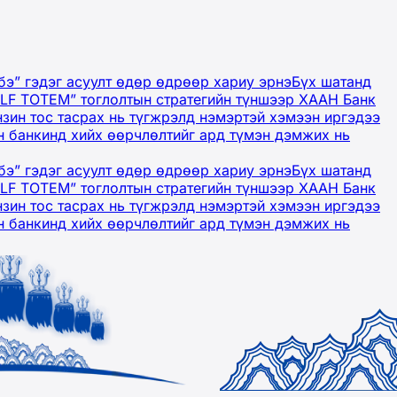
бэ” гэдэг асуулт өдөр өдрөөр хариу эрнэ
Бүх шатанд
OLF TOTEM” тоглолтын стратегийн түншээр ХААН Банк
нзин тос тасрах нь түгжрэлд нэмэртэй хэмээн иргэдээ
 банкинд хийх өөрчлөлтийг ард түмэн дэмжих нь
бэ” гэдэг асуулт өдөр өдрөөр хариу эрнэ
Бүх шатанд
OLF TOTEM” тоглолтын стратегийн түншээр ХААН Банк
нзин тос тасрах нь түгжрэлд нэмэртэй хэмээн иргэдээ
 банкинд хийх өөрчлөлтийг ард түмэн дэмжих нь