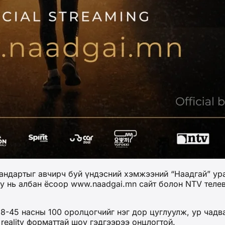
тандартыг авчирч буй үндэсний хэмжээний “Наадгай” ур
оу нь албан ёсоор www.naadgai.mn сайт болон NTV теле
8-45 насны 100 оролцогчийг нэг дор цуглуулж, ур чадва
eality форматтай шоу гэдгээрээ онцлогтой.