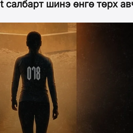
t салбарт шинэ өнгө төрх 