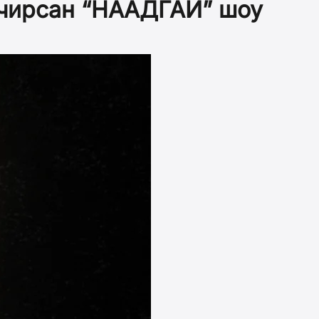
авчирсан “НААДГАЙ” шоу