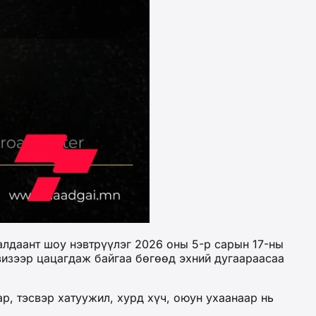
алдаант шоу нэвтрүүлэг 2026 оны 5-р сарын 17-ны
визээр цацагдаж байгаа бөгөөд эхний дугаараасаа
р, тэсвэр хатуужил, хурд хүч, оюун ухаанаар нь