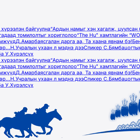
 хүрээлэн байгуулна
“Ардын намыг хэн хагалж, цуулсан 
гадаад томилолтыг хориглолоо
“The Hu" хамтлагийн “W
эмжүүд
Д.Амарбаясгалан дарга аа, Та хаана явнам бэ!
Бе
р...
Н.Учралын ухаан л мэднэ дээ
Спикер С.Бямбацогтын
ба У.Хүрэлсүх
 хүрээлэн байгуулна
“Ардын намыг хэн хагалж, цуулсан 
гадаад томилолтыг хориглолоо
“The Hu" хамтлагийн “W
эмжүүд
Д.Амарбаясгалан дарга аа, Та хаана явнам бэ!
Бе
р...
Н.Учралын ухаан л мэднэ дээ
Спикер С.Бямбацогтын
ба У.Хүрэлсүх