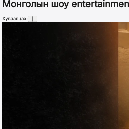
Монголын шоу entertainmen
Хуваалцах: