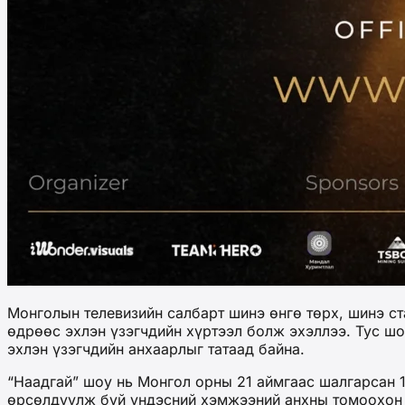
Монголын телевизийн салбарт шинэ өнгө төрх, шинэ с
өдрөөс эхлэн үзэгчдийн хүртээл болж эхэллээ. Тус ш
эхлэн үзэгчдийн анхаарлыг татаад байна.
“Наадгай” шоу нь Монгол орны 21 аймгаас шалгарсан 1
өрсөлдүүлж буй үндэсний хэмжээний анхны томоохон r