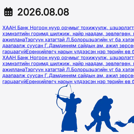
2026.08.08
ХААН Банк Ногоон нуур орчмыг тохижуулж, цэцэрлэгт
хэмнэлтийн горимд шилжиж, найр наадам, зөвлөгөөн, 
ажиллана
Тэргүүн хатагтай Л.Болорцэцэгийн үг ба хэл
даапаалж суусан Г.Дамдинням сайдын ам, ажил зөрсөө
гарцаагүй
Ерөнхийлөгч нарын үлдээсэн нэр төрийн өв 
ХААН Банк Ногоон нуур орчмыг тохижуулж, цэцэрлэгт
хэмнэлтийн горимд шилжиж, найр наадам, зөвлөгөөн, 
ажиллана
Тэргүүн хатагтай Л.Болорцэцэгийн үг ба хэл
даапаалж суусан Г.Дамдинням сайдын ам, ажил зөрсөө
гарцаагүй
Ерөнхийлөгч нарын үлдээсэн нэр төрийн өв 