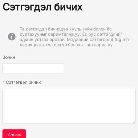
Сэтгэгдэл бичих
Та сэтгэгдэл бичихдээ хууль зүйн болон ёс
суртахууныг баримтална уу. Ёс бус сэтгэгдлийг
админ устгах эрхтэй. Мэдээний сэтгэгдэлд tug.mn
хариуцлага хүлээхгүй болохыг анхаарна уу
Зочин
Сэтгэгдэл бичих
Илгээх