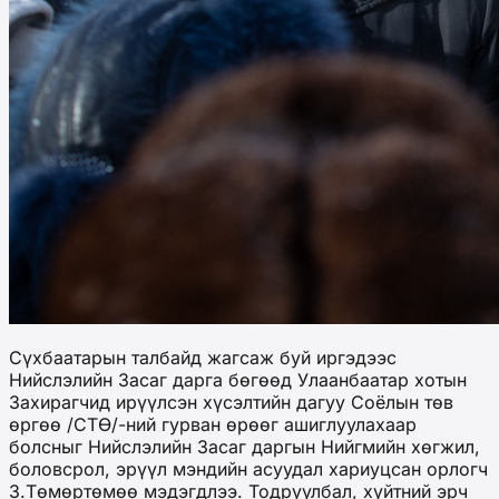
Сүхбаатарын талбайд жагсаж буй иргэдээс
Нийслэлийн Засаг дарга бөгөөд Улаанбаатар хотын
Захирагчид ирүүлсэн хүсэлтийн дагуу Соёлын төв
өргөө /СТӨ/-ний гурван өрөөг ашиглуулахаар
болсныг Нийслэлийн Засаг даргын Нийгмийн хөгжил,
боловсрол, эрүүл мэндийн асуудал хариуцсан орлогч
З.Төмөртөмөө мэдэгдлээ. Тодруулбал, хүйтний эрч