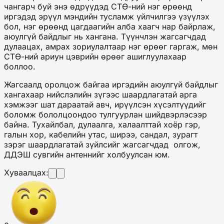
чангарч буй энэ өдрүүдэд СТӨ-ний нэг өрөөнд
иргэдэд эрүүл мэндийн тусламж үйлчилгээ үзүүлэх
бол, нэг өрөөнд цагдаагийн алба хаагч нар байрлаж,
аюулгүй байдлыг нь хангана. Түүнчлэн жагсагчдад
дулаацах, амрах зориулалтаар нэг өрөөг гаргаж, мөн
СТӨ-ний ариун цэврийн өрөөг ашиглуулахаар
боллоо.
Жагсаалд оролцож байгаа иргэдийн аюулгүй байдлыг
хангахаар нийслэлийн зүгээс шаардлагатай арга
хэмжээг шат дараатай авч, ирүүлсэн хүсэлтүүдийг
боломж бололцоондоо тулгуурлан шийдвэрлэсээр
байна. Тухайлбал, дулаалга, халаалттай хоёр гэр,
галын хор, кабелийн утас, ширээ, сандал, зурагт
зэрэг шаардлагатай зүйлсийг жагсагчдад олгож,
ДДЭШ сувгийн антеннийг холбуулсан юм.
Хуваалцах: