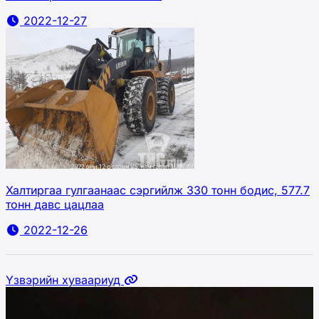
2022-12-27
Халтиргаа гулгаанаас сэргийлж 330 тонн бодис, 577.7
тонн давс цацлаа
2022-12-26
Үзвэрийн хуваариуд