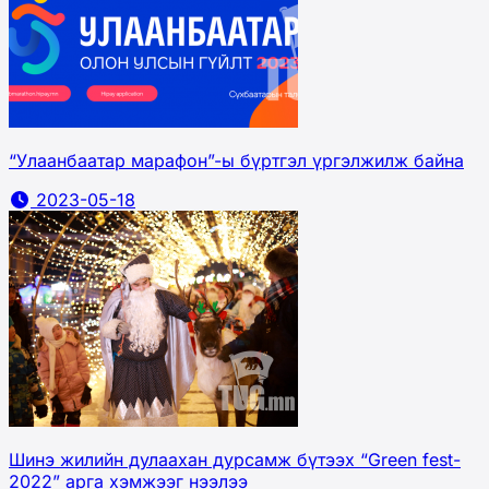
“Улаанбаатар марафон”-ы бүртгэл үргэлжилж байна
2023-05-18
Шинэ жилийн дулаахан дурсамж бүтээх “Green fest-
2022” арга хэмжээг нээлээ