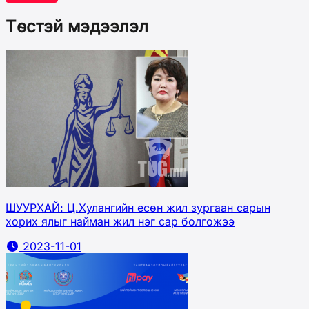
Төстэй мэдээлэл
ШУУРХАЙ: Ц.Хулангийн есөн жил зургаан сарын
хорих ялыг найман жил нэг сар болгожээ
2023-11-01