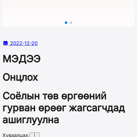
2022-12-20
МЭДЭЭ
Онцлох
Соёлын төв өргөөний
гурван өрөөг жагсагчдад
ашиглуулна
Хуваалцах: