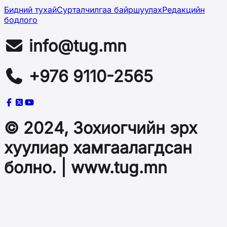
Бидний тухай
Сурталчилгаа байршуулах
Редакцийн
бодлого
info@tug.mn
+976 9110-2565
© 2024, Зохиогчийн эрх
хуулиар хамгаалагдсан
болно. | www.tug.mn