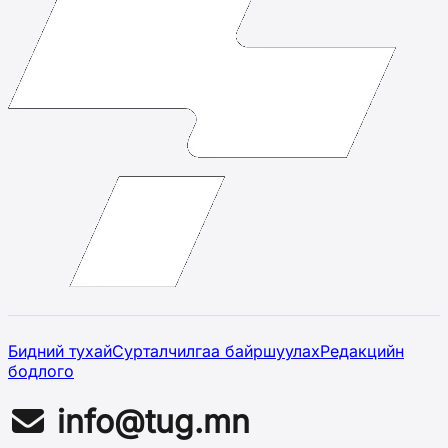
Бидний тухай
Сурталчилгаа байршуулах
Редакцийн
бодлого
info@tug.mn