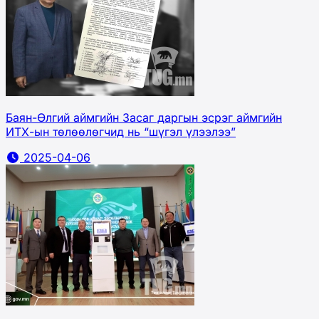
Баян-Өлгий аймгийн Засаг даргын эсрэг аймгийн
ИТХ-ын төлөөлөгчид нь “шүгэл үлээлээ”
2025-04-06