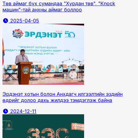
Төв аймаг бүх сумандаа "Хурдан төв", "Кnock
машин"-тай анхны аймаг боллоо
2025-04-05
Эрдэнэт хотын болон Анхдагч илгээлтийн эздийн
өдрийг долоо дахь жилдээ тэмдэглэж байна
2024-12-11