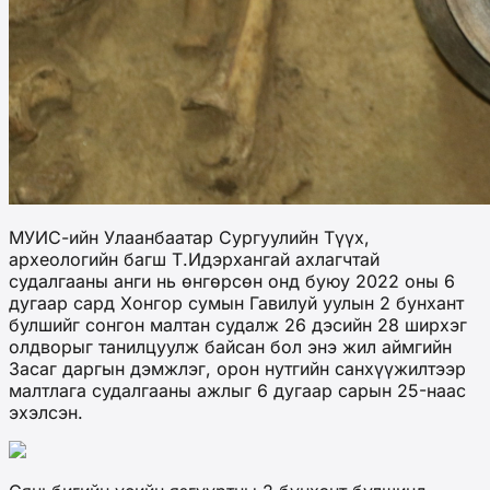
МУИС-ийн Улаанбаатар Сургуулийн Түүх,
археологийн багш Т.Идэрхангай ахлагчтай
судалгааны анги нь өнгөрсөн онд буюу 2022 оны 6
дугаар сард Хонгор сумын Гавилуй уулын 2 бунхант
булшийг сонгон малтан судалж 26 дэсийн 28 ширхэг
олдворыг танилцуулж байсан бол энэ жил аймгийн
Засаг даргын дэмжлэг, орон нутгийн санхүүжилтээр
малтлага судалгааны ажлыг 6 дугаар сарын 25-наас
эхэлсэн.