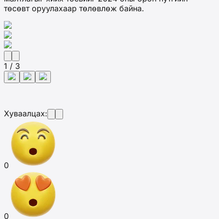
төсөвт оруулахаар төлөвлөж байна.
1 / 3
Хуваалцах:
0
0