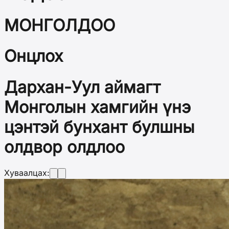
МОНГОЛДОО
Онцлох
Дархан-Уул аймагт
Монголын хамгийн үнэ
цэнтэй бунхант булшны
олдвор олдлоо
Хуваалцах: