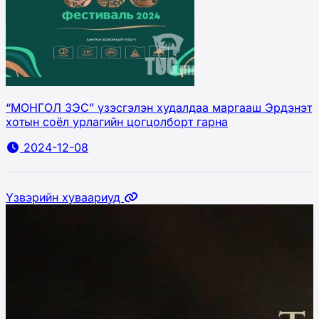
“МОНГОЛ ЗЭС” үзэсгэлэн худалдаа маргааш Эрдэнэт
хотын соёл урлагийн цогцолборт гарна
2024-12-08
Үзвэрийн хуваариуд