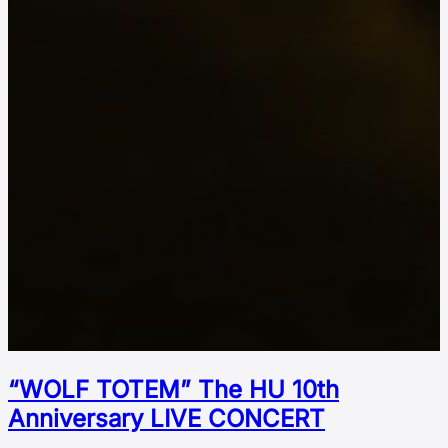
“WOLF TOTEM” The HU 10th
Аnniversary LIVE CONCERT