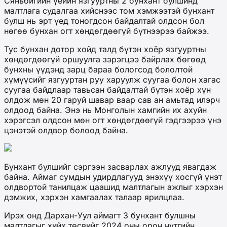
Сяньбигийн үеийн язгууртны 2 бунхант булшинд
малтлага судалгаа хийснээс том хэмжээтэй бунхант
булш нь эрт үед тоногдсон байдалтай олдсон бол
нөгөө бунхан огт хөндөгдөөгүй бүтнээрээ байжээ.
Тус бунхан дотор хойд талд бүтэн хоёр язгууртны
хөндөгдөөгүй оршуулга зэрэгцээ байрлах бөгөөд
бунхны үүдэнд зарц бараа бологсод бололтой
хүмүүсийг язгууртан руу харуулж суугаа болон хагас
суугаа байдлаар тавьсан байдалтай бүтэн хоёр хүн
олдож мөн 20 гаруй шавар ваар сав ан амьтад илэрч
олдоод байна. Энэ нь Монголын хамгийн их ахуйн
хэрэгсэл олдсон мөн огт хөндөгдөөгүй гэдгээрээ үнэ
цэнэтэй олдвор болоод байна.
Бунхант булшийг сэргээн засварлах ажлууд явагдаж
байна. Аймаг сумдын удирдлагууд энэхүү хосгүй үнэт
олдвортой танилцаж цаашид малтлагын ажлыг хэрхэн
дэмжих, хэрхэн хамгаалах талаар ярилцлаа.
Ирэх онд Дархан-Уул аймагт 3 бунхант булшны
малтлагыг хийх төсвийг 2024 оны орон нутгийн