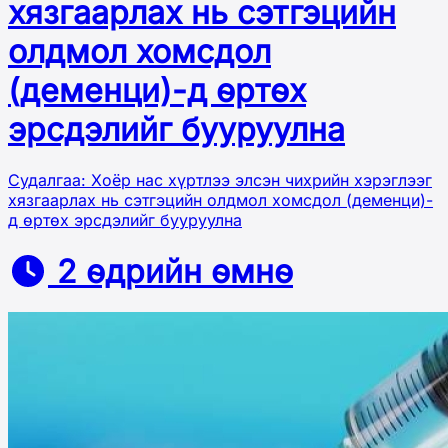
хязгаарлах нь сэтгэцийн
олдмол хомсдол
(деменци)-д өртөх
эрсдэлийг бууруулна
Судалгаа: Хоёр нас хүртлээ элсэн чихрийн хэрэглээг
хязгаарлах нь сэтгэцийн олдмол хомсдол (деменци)-
д өртөх эрсдэлийг бууруулна
2 өдрийн өмнө