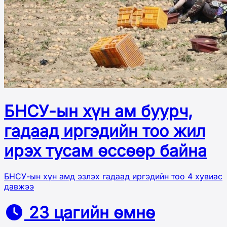
БНСУ-ын хүн ам буурч,
гадаад иргэдийн тоо жил
ирэх тусам өссөөр байна
БНСУ-ын хүн амд эзлэх гадаад иргэдийн тоо 4 хувиас
давжээ
23 цагийн өмнө