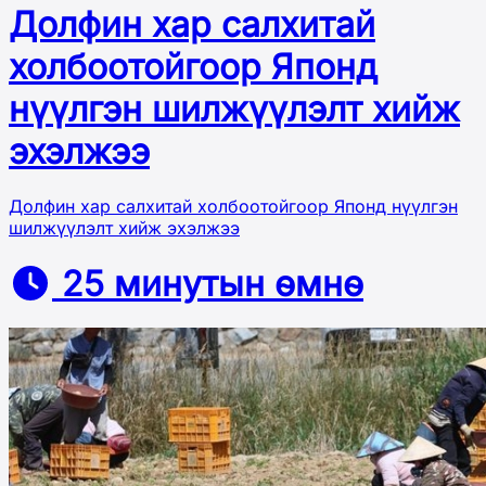
Долфин хар салхитай
холбоотойгоор Японд
нүүлгэн шилжүүлэлт хийж
эхэлжээ
Долфин хар салхитай холбоотойгоор Японд нүүлгэн
шилжүүлэлт хийж эхэлжээ
25 минутын өмнө