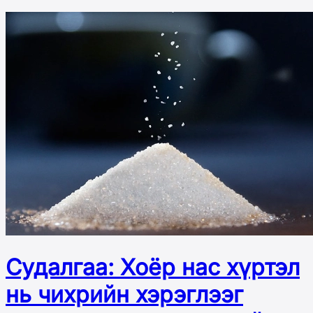
Судалгаа: Хоёр нас хүртэл
нь чихрийн хэрэглээг