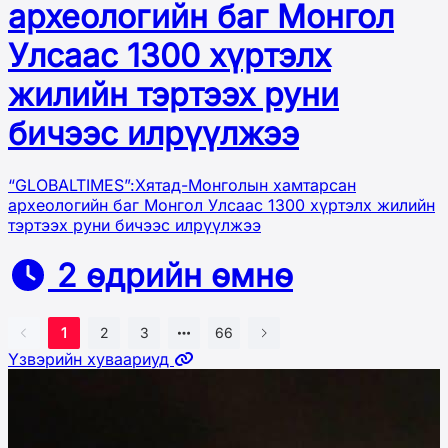
археологийн баг Монгол
Улсаас 1300 хүртэлх
жилийн тэртээх руни
бичээс илрүүлжээ
“GLOBALTIMES”:Хятад-Монголын хамтарсан
археологийн баг Монгол Улсаас 1300 хүртэлх жилийн
тэртээх руни бичээс илрүүлжээ
2 өдрийн өмнө
1
2
3
66
Үзвэрийн хуваариуд