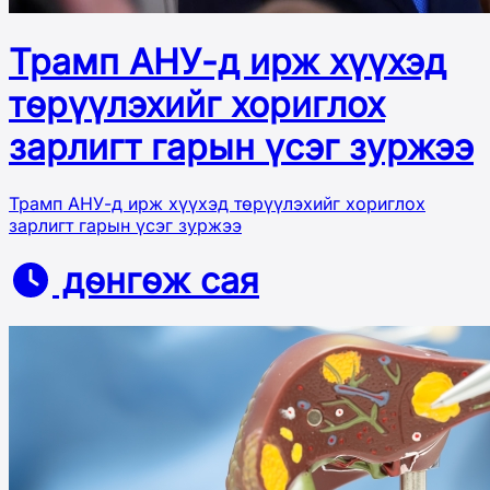
Трамп АНУ-д ирж хүүхэд
төрүүлэхийг хориглох
зарлигт гарын үсэг зуржээ
Трамп АНУ-д ирж хүүхэд төрүүлэхийг хориглох
зарлигт гарын үсэг зуржээ
дөнгөж сая