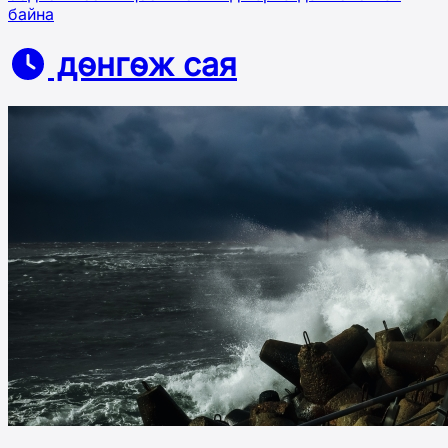
байна
дөнгөж сая