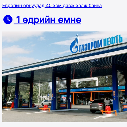
Европын орнуудад 40 хэм давж халж байна
1 өдрийн өмнө