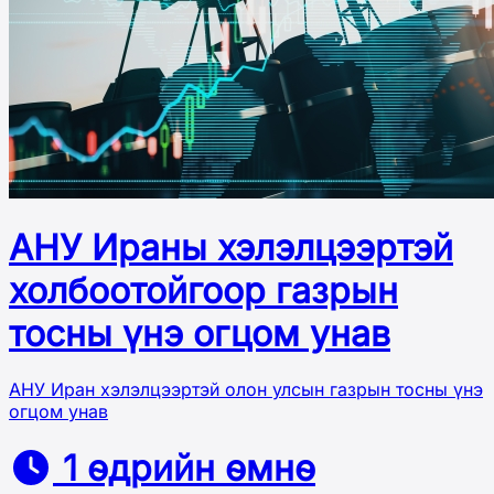
АНУ Ираны хэлэлцээртэй
холбоотойгоор газрын
тосны үнэ огцом унав
АНУ Иран хэлэлцээртэй олон улсын газрын тосны үнэ
огцом унав
1 өдрийн өмнө