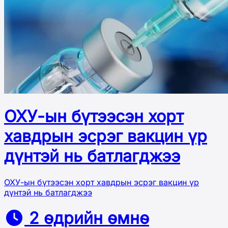
ОХУ-ын бүтээсэн хорт
хавдрын эсрэг вакцин үр
дүнтэй нь батлагджээ
ОХУ-ын бүтээсэн хорт хавдрын эсрэг вакцин үр
дүнтэй нь батлагджээ
2 өдрийн өмнө