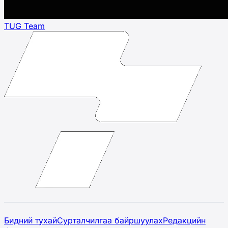
TUG Team
Бидний тухай
Сурталчилгаа байршуулах
Редакцийн