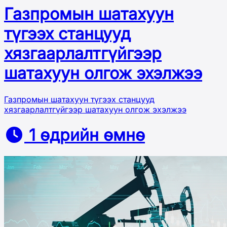
Газпромын шатахуун
түгээх станцууд
хязгаарлалтгүйгээр
шатахуун олгож эхэлжээ
Газпромын шатахуун түгээх станцууд
хязгаарлалтгүйгээр шатахуун олгож эхэлжээ
1 өдрийн өмнө