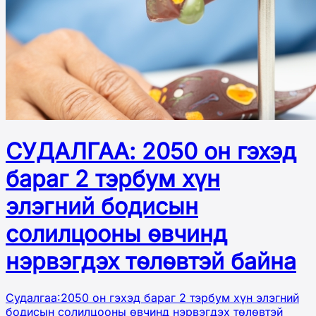
СУДАЛГАА: 2050 он гэхэд
бараг 2 тэрбум хүн
элэгний бодисын
солилцооны өвчинд
нэрвэгдэх төлөвтэй байна
Судалгаа:2050 он гэхэд бараг 2 тэрбум хүн элэгний
бодисын солилцооны өвчинд нэрвэгдэх төлөвтэй