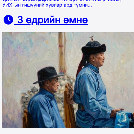
УИХ-ын гишүүний хувиар ард түмни...
3 өдрийн өмнө