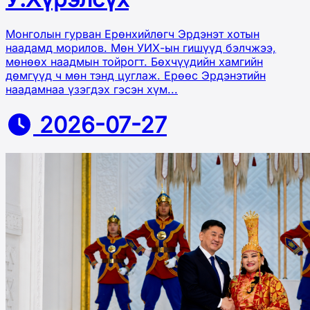
Монголын гурван Ерөнхийлөгч Эрдэнэт хотын
наадамд морилов. Мөн УИХ-ын гишүүд бэлчжээ,
мөнөөх наадмын тойрогт. Бөхчүүдийн хамгийн
дөмгүүд ч мөн тэнд цуглаж. Ерөөс Эрдэнэтийн
наадамнаа үзэгдэх гэсэн хүм...
2026-07-27