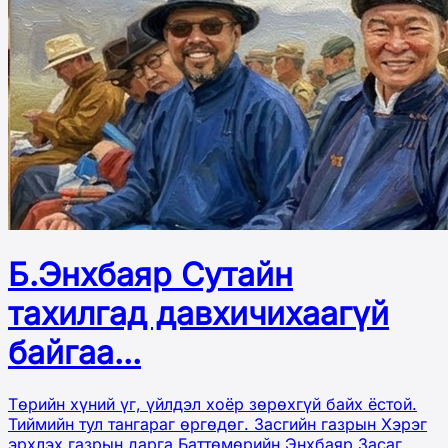
Б.Энхбаяр Сутайн
тахилгад давхичихаагүй
байгаа...
Төрийн хүний үг, үйлдэл хоёр зөрөхгүй байх ёстой.
Тиймийн тул тангараг өргөдөг. Засгийн газрын Хэрэг
эрхлэх газрын дарга Баттөмөрийн Энхбаяр Засаг,