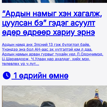
“Ардын намыг хэн хагалж,
цуулсан бэ” гэдэг асуулт
өдөр өдрөөр хариу эрнэ
Ардын намд анх Элсний 13 гэж бүлэглэл байв.
Үнэндээ энэ бол АН-аас эх үүтгэлтэй юм л даа.
Ардын намын арван гурвыг тухайн үед Л.Одончимэд,
Ц.Шаравдорж, Ч.Улаан нар ахалдаг, хийх мэх,
төлөвлөх ур ч лут...
1 өдрийн өмнө