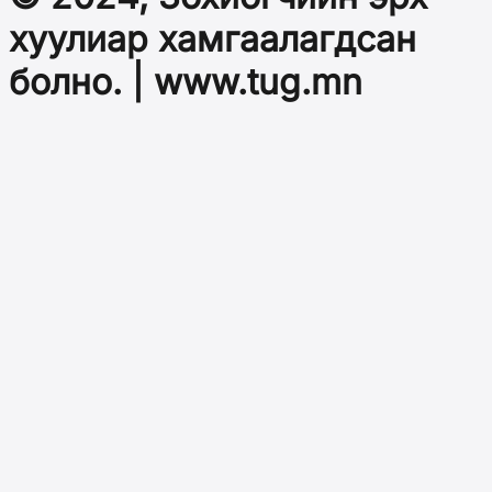
хуулиар хамгаалагдсан
болно. | www.tug.mn