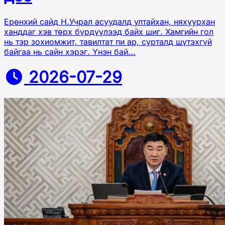
Ерөнхий сайд Н.Учрал асуудалд ултайхан, няхуурхан
ханддаг хэв төрх бүрдүүлээд байх шиг. Хамгийн гол
нь тэр зохиомжит, тавилтат пи ар, сурталд шүтэхгүй
байгаа нь сайн хэрэг. Үнэн бай...
2026-07-29