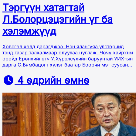
Тэргүүн хатагтай
Л.Болорцэцэгийн үг ба
хэлэмжүүд
Хөвсгөл хөлд дарагджээ. Нэн ялангуяа улстөрчид
тэнд газар талхалмаар олуулаа цуглаж. Чөчү хайрхны
оройд Ерөнхийлөгч У.Хүрэлсүхийн баруунтай УИХ-ын
дарга С.Бямбацогт хүлэг баатар Боорчи мэт суусан...
4 өдрийн өмнө