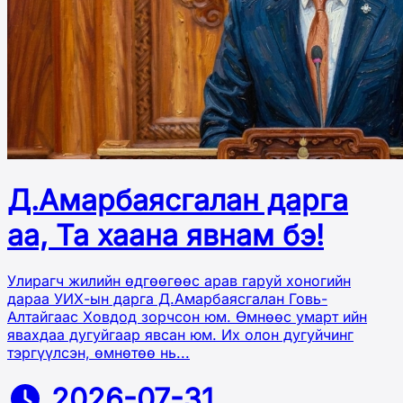
Д.Амарбаясгалан дарга
аа, Та хаана явнам бэ!
Улирагч жилийн өдгөөгөөс арав гаруй хоногийн
дараа УИХ-ын дарга Д.Амарбаясгалан Говь-
Алтайгаас Ховдод зорчсон юм. Өмнөөс умарт ийн
явахдаа дугуйгаар явсан юм. Их олон дугуйчинг
тэргүүлсэн, өмнөтөө нь...
2026-07-31