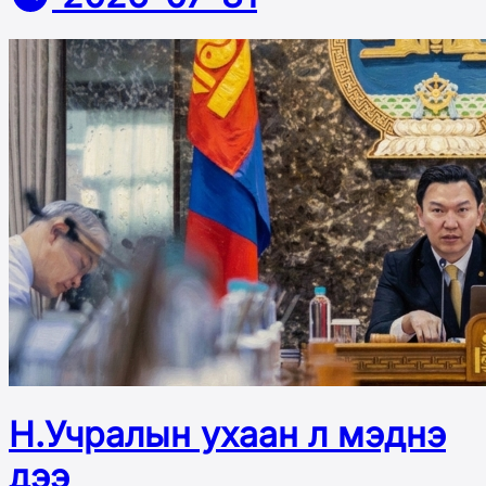
Н.Учралын ухаан л мэднэ
дээ