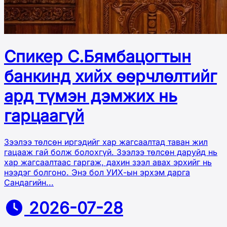
Спикер С.Бямбацогтын
банкинд хийх өөрчлөлтийг
ард түмэн дэмжих нь
гарцаагүй
Зээлээ төлсөн иргэдийг хар жагсаалтад таван жил
гацааж гай болж болохгүй. Зээлээ төлсөн даруйд нь
хар жагсаалтаас гаргаж, дахин зээл авах эрхийг нь
нээдэг болгоно. Энэ бол УИХ-ын эрхэм дарга
Сандагийн...
2026-07-28