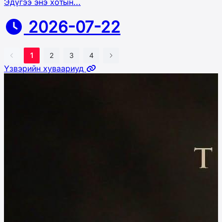
Эдүгээ энэ хотын...
2026-07-22
1
2
3
4
Үзвэрийн хуваариуд