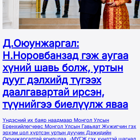
Д.Оюунжаргал:
Н.Норовбанзад гэж аугаа
хүний шавь болж, уртын
дууг дэлхийд түгээх
даалгавартай ирсэн,
түүнийгээ биелүүлж яваа
Үндэсний их баяр наадмаар Монгол Улсын
Ерөнхийлөгчөөс Монгол Улсын Гавьяат Жүжигчин гэх
эрхэм цол хүртсэн уртын дуучин Дэжидийн
Оюунжаргалтай ярилцлаа. -МУГЖ гэх хүндтэй шагнал