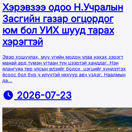
Хэрэвзээ одоо Н.Учралын
Засгийн газар огцордог
юм бол УИХ шууд тарах
хэрэгтэй
Эвэр хошуулах, муу үгийн модон улаа нэхэх зэрэгт
манай ард түмэн угтаан тун цээртэй ханддаг. Нэн
ялангуяа төр улсын өлзийг бодох, цэгцийг хүндэтгэх
ёсоос бол бүр ч илүүтэй няхуур авч үздэг. Наадмын
да...
2026-07-23