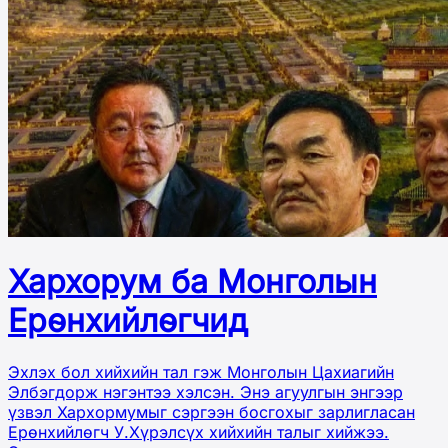
Хархорум ба Монголын
Ерөнхийлөгчид
Эхлэх бол хийхийн тал гэж Монголын Цахиагийн
Элбэгдорж нэгэнтээ хэлсэн. Энэ агуулгын энгээр
үзвэл Хархормумыг сэргээн босгохыг зарлигласан
Ерөнхийлөгч У.Хүрэлсүх хийхийн талыг хийжээ.