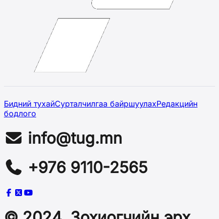
Бидний тухай
Сурталчилгаа байршуулах
Редакцийн
бодлого
info@tug.mn
+976 9110-2565
© 2024, Зохиогчийн эрх