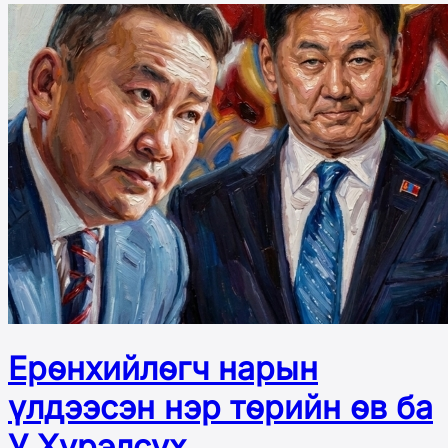
Ерөнхийлөгч нарын
үлдээсэн нэр төрийн өв ба
У.Хүрэлсүх