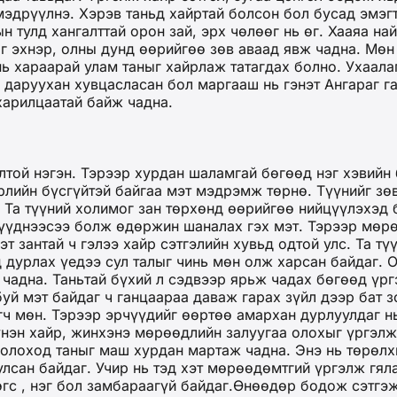
мэдрүүлнэ. Хэрэв таньд хайртай болсон бол бусад эмэг
н тулд хангалттай орон зай, эрх чөлөөг нь өг. Хааяа на
г эхнэр, олны дунд өөрийгөө зөв аваад явж чадна. Мөн 
нь хараарай улам таныг хайрлаж татагдах болно. Ухаала
р даруухан хувцасласан бол маргааш нь гэнэт Ангараг г
 харилцаатай байж чадна.
лтой нэгэн. Тэрээр хурдан шаламгай бөгөөд нэг хэвийн 
төрлийн бүсгүйтэй байгаа мэт мэдрэмж төрнө. Түүнийг з
. Та түүний холимог зан төрхөнд өөрийгөө нийцүүлэхэд 
зүүднээсээ болж өдөржин шаналах гэх мэт. Тэрээр мөрө
эт зантай ч гэлээ хайр сэтгэлийн хувьд одтой улс. Та т
 дурлах үедээ сул талыг чинь мөн олж харсан байдаг. 
 чадна. Таньтай бүхий л сэдвээр ярьж чадах бөгөөд үр
й мэт байдаг ч ганцаараа даваж гарах зүйл дээр бат зо
гч мөн. Тэрээр эрчүүдийг өөртөө амархан дурлуулдаг нь
үнэн хайр, жинхэнэ мөрөөдлийн залуугаа олохыг үргэлж
 болоход таныг маш хурдан мартаж чадна. Энэ нь төрөл
сан байдаг. Учир нь тэд хэт мөрөөдөмтгий үргэлж гяла
төгс , нэг бол замбараагүй байдаг.Өнөөдөр бодож сэтгэ