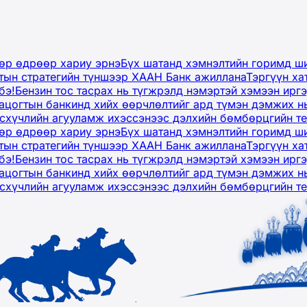
дөр өдрөөр хариу эрнэ
Бүх шатанд хэмнэлтийн горимд ши
тын стратегийн түншээр ХААН Банк ажиллана
Тэргүүн ха
бэ!
Бензин тос тасрах нь түгжрэлд нэмэртэй хэмээн ир
ацогтын банкинд хийх өөрчлөлтийг ард түмэн дэмжих н
рсхүчлийн агууламж ихэссэнээс дэлхийн бөмбөрцгийн т
дөр өдрөөр хариу эрнэ
Бүх шатанд хэмнэлтийн горимд ши
тын стратегийн түншээр ХААН Банк ажиллана
Тэргүүн ха
бэ!
Бензин тос тасрах нь түгжрэлд нэмэртэй хэмээн ир
ацогтын банкинд хийх өөрчлөлтийг ард түмэн дэмжих н
рсхүчлийн агууламж ихэссэнээс дэлхийн бөмбөрцгийн т