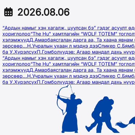
2026.08.06
“Ардын намыг хэн хагалж, цуулсан бэ” гэдэг асуулт ө
хориглолоо
“The Hu" хамтлагийн “WOLF TOTEM” тоглол
хэлэмжүүд
Д.Амарбаясгалан дарга аа, Та хаана явнам 
зөрсөөр...
Н.Учралын ухаан л мэднэ дээ
Спикер С.Бямб
ба У.Хүрэлсүх
П.Гомболүүдэв: Агаар мандал дахь нүү
“Ардын намыг хэн хагалж, цуулсан бэ” гэдэг асуулт ө
хориглолоо
“The Hu" хамтлагийн “WOLF TOTEM” тоглол
хэлэмжүүд
Д.Амарбаясгалан дарга аа, Та хаана явнам 
зөрсөөр...
Н.Учралын ухаан л мэднэ дээ
Спикер С.Бямб
ба У.Хүрэлсүх
П.Гомболүүдэв: Агаар мандал дахь нүү