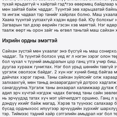
тухай ярьдаггүй ч хайртай гэд*гээ өвөрмөц байдлаар 
мөн зайтай байж чаддаг. Түүнтэй зөв харьцаатай байхы
та ингэж чадвал тэр танийг хайрлах болно. Маш ухаала
Хааяа түүнтэй уулзахгүй хэдэн өдөр бай. Юу болохыг 
Загварын тал дээр өөрийн гэсэн хэв маягтай. Нэг өдө
таалж өөрт нь орон зайг нь өгвөл таньтай маш сайхан
Ихрийн ордны эмэгтэй
Сайхан зүстэй мөн ухаалаг энэ бүсгүй нь маш сонирхо
чаддаг. Та түүнтэй болзох үед яг л нэгэн зэрэг олон 
бол чухал ч түүний амьдралын цор ганц утга учир биш
дуугаа хурааж гуниглах. Нэг бол урьд шөнийн тавгүй 
үргэлж оволзож байдаг. 2 хүн нэг хүний биед байгаа м
дайчлах хэрэг гарна. Таны сайхан зүйлсийг олж хараад
залхаахгүй, мөн таньд анзаарагдахгүй дотроо хадгалж
санагдуулна.Үргэлж таны анхаарал халамжаар дутаж бу
адил эрч хүчтэй нэгдэж чадах бөгөөд таны сайн зөвлө
нь эрчүүдэд татах хүч мэт үйлчилдэгт оршино. Ганц л 
дэндүү ихийг байж магад. Хэрэв та түүнээс салахаар
бусад ордныхоос илүүгээр эрчүүдийн зүрхийг шархлуул
тэр. Тиймээс тэдний хайр сэтгэлийн амьдрал нэг бол 