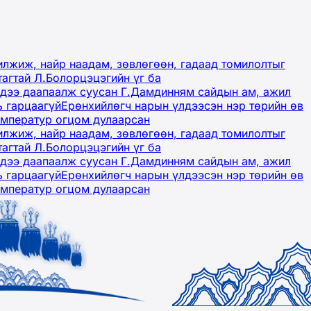
лжиж, найр наадам, зөвлөгөөн, гадаад томилолтыг
тагтай Л.Болорцэцэгийн үг ба
гэдээ даапаалж суусан Г.Дамдинням сайдын ам, ажил
ь гарцаагүй
Ерөнхийлөгч нарын үлдээсэн нэр төрийн өв
емператур огцом дулаарсан
лжиж, найр наадам, зөвлөгөөн, гадаад томилолтыг
тагтай Л.Болорцэцэгийн үг ба
гэдээ даапаалж суусан Г.Дамдинням сайдын ам, ажил
ь гарцаагүй
Ерөнхийлөгч нарын үлдээсэн нэр төрийн өв
емператур огцом дулаарсан