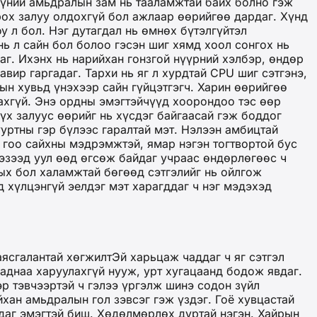
түүний амьдралын зам нь тааламжтай байх болно гэж
ирох залуу олдохгүй бол ажлаар өөрийгөө дардаг. Хүнд
у л бол. Нэг дутагдал нь өмнөх бүтэлгүйтэл
ь л сайн бол болоо гэсэн шиг хямд хоол сонгох нь
аг. Ихэнх нь нарийхан гонзгой нүүрний хэлбэр, өндөр
авир гаргадаг. Тархи нь яг л хурдтай CPU шиг сэтгэнэ,
ын хувьд үнэхээр сайн гүйцэтгэгч. Харин өөрийгөө
дахгүй. Энэ ордны эмэгтэйчүүд хоорондоо тэс өөр
үх залуус өөрийг нь хүсдэг байгаасай гэж боддог
ууртны гэр бүлээс гаралтай мэт. Нэлээн амбицтай
д гоо сайхны мэдрэмжтэй, ямар нэгэн тогтвортой бус
хэзээд уул өөд өгсөж байдаг учраас өндөрлөгөөс ч
ных бол халамжтай бөгөөд сэтгэлийг нь ойлгож
д хүлцэнгүй эелдэг мэт харагддаг ч нэг мэдэхэд
аясгалантай хөгжилтЭй харьцаж чаддаг ч яг сэтгэл
гаднаа харуулахгүй нууж, урт хугацаанд бодож явдаг.
эр тэвчээртэй ч гэлээ үргэлж шинэ содон зүйл
йхан амьдралын гол зэвсэг гэж үздэг. Гоё хувцастай
вдаг эмэгтэй биш. Хөдөлмөрлөх дуртай нэгэн. Хайрын