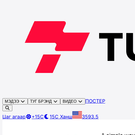
ПОСТЕР
МЭДЭЭ
ТУГ БРЭНД
ВИДЕО
Цаг агаар
+15C
15C
Ханш
3593.5