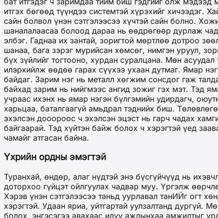
бат итгэдэг ч заримдаа тийм биш гэдгийг олж мэдээд 
итгэх бөгөөд түүндээ системтэй хүрэхийг хичээдэг. Х
сайн болвол үнэн сэтгэлээсээ хүчтэй сайн болно. Хож
шаналалаасаа болоод дараа нь өөдрөгөөр дурлаж чада
элбэг. Гаднаа их зантай, зоригтой мөртлөө дотроо зө
шанаа, бага зэрэг мурийсан хөмсөг, нимгэн уруул, зор
бүх зүйлийг тогтооно, хурдан суралцана. Мөн асуудал
илэрхийлж өөдөө гарах сүүхээ ухаан дутмаг. Ямар нэг
байдаг. Зарим нэг нь металл хөгжим сонсдог гаж талд
байхад зарим нь нийгмээс ангид зожиг гэх мэт. Тэд ям
учраас ихэнх нь ямар нэгэн бүлгэмийн удирдагч, оюут
харьцаа, баталгаагүй амьдрал тэднийх биш. Төлөвлөгө
эхэлсэн дооороос ч эхэлсэн эцэст нь гарч чадах хамг
байгаарай. Тэд хүйтэн байж болох ч хэрэгтэй үед заав
чамайг атгасан байна.
Үхрийн ордны эмэгтэй
Туранхай, өндөр, алаг нүдтэй энэ бүсгүйчүүд нь ихэв
доторхоо гүйцэт ойлгуулах чадвар муу. Үргэлж өөрчлө
Хэрэв үнэн сэтгэлээсээ таньд уурлавал танИЙг огт хөн
хэрэгтэй. Удаан яриа, уйтгартай уулзалтанд дургүй. М
болох, энгэсэгээ авахаас илүү ажлынхаа амжилтыг урд