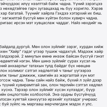
тэйчүүдээс илүү нээлттэй байж чадна. Үүний зэрэгцээ
йз нөхөдтэйгөө гарч зугаацахад нь бүү хоригло. Хэрэв
хар багатай. Түүнийг хайрла Гэхдээ хэтэрхий их биш.
г хөгжилтэй бүсгүй мөн хүйтэн болон хувирч чадна.
аригаас ирсэн мэт хувцаслаж чаддаг. Найз нөхдийг нь
байдалд дургүй. Мөн олон зүйлийг зэрэг, хурдан хийж
өвхөн "Хайр” гэдэг үгээр тушиж чадахгүй. Мэдээж хайр
бэлдээрэй. 2 минутын өмнө инээж байсан бүсгүй гэнэт
өдөмтгий нэгэн. Мөн шинэ зүйлийг сурах хүсэл нь
үүний анхаарлыг татахын тулд байдаг бүх нөөцөө
Олон холимог сэтгэл хөдлөлтэй ч таныг үүгээрээ
гэлж таныг дэмжиж, хамгийн аз жаргалтай хүн мэт
гсож чадна. Таны сайн найз байж, бүхий л зүйл дээр
 түүний хувирамтгай зан, олон төрлийн сэтгэл хөдлөл
 хүснэ. Тэрээр олон зүйлийг хүсэн хүлээдэг, бүүр
хийн онцлогтойн холбоотой. Энэ ордны бүсгүйчүүд
лзсан хуягтай ханхүүгээ ирэхийг хүлээдэг учираас
ж буй зүйлс нь маргааш өөрчлөгдөж мэдэх л улс.