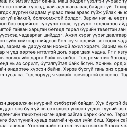
маш их эмзэглэдэг байна. Маш өөдрөг үзэлтэй учраас 
айр сэтгэлийг хүсээд, хайгаад шаналаад байдаггүй. Тох
игдох дүргүй бардам учраас таны араас гүйж уйлах нь ю
хгүй аймхай, болгоомжтой болдог. Зарим нэг нь өөрт н
өлөн бас өөрийгөө түрүүлж нээх, түрүүлж хөдлөхөөс айд
игтой тайван харцтай бөгөөд төрөл бүрийн төвөгтэй зан 
 үүсэхэд чадварлаг шийддэг. Ажил хэрэг үүрэг даалгавр
эн зүйл хийхээр шийдсэн бол юу ч тэднийг зогсоож ча
аа, зарим нь даруухаан ноомой ажил хэрэгч. Зарим нь б
ар ч үед өөртөө итгэлтэй догь харагдаж чадна. Яг л язг
ны зөвлөлийн дарга байх нь элбэг. Тэд романтик бөгөө
өнд нь аз сорилт, бүтэлгүйтэл байх ёсгүй. Хонины орд 
ийн өндөртөө хүрсэн байна. Хэрэв бүсгүй тань энэ орд
ал тусална. Тэд зөрүүд ч чамайг тэвчээртэй сонсоно. Тэ
члэн дөрвөлжин нүүрний хэлбэртэй байдаг. Хүн бүртэй б
гддөг энэ бүсгүй нь сэтгэлээр унасан үедээ түүнийгээ 
длөнгийн танихгүй нэгэн адил зайгаа барих болно. Тэрэ
өнгө бол түүний хувьд хамгийн чухал зүйл биш. Харин са
аа тавьдаг. Үргэлж хайр сэтгэл, зугаа цэнгэл бодож я