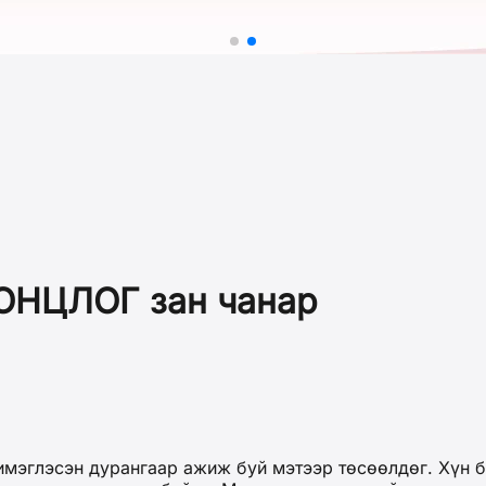
ОНЦЛОГ зан чанар
мэглэсэн дурангаар ажиж буй мэтээр төсөөлдөг. Хүн бо