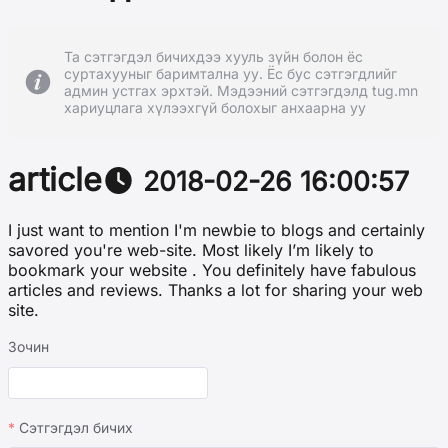
Та сэтгэгдэл бичихдээ хууль зүйн болон ёс
суртахууныг баримтална уу. Ёс бус сэтгэгдлийг
админ устгах эрхтэй. Мэдээний сэтгэгдэлд tug.mn
хариуцлага хүлээхгүй болохыг анхаарна уу
article
2018-02-26 16:00:57
I just want to mention I'm newbie to blogs and certainly
savored you're web-site. Most likely I’m likely to
bookmark your website . You definitely have fabulous
articles and reviews. Thanks a lot for sharing your web
site.
Зочин
Сэтгэгдэл бичих