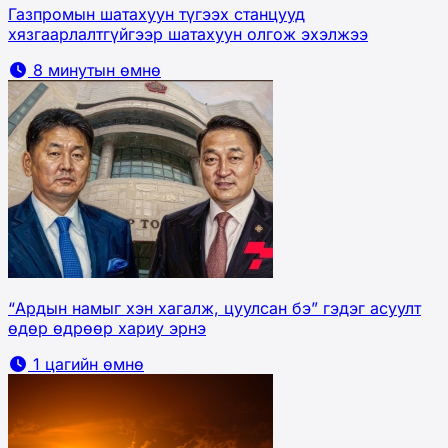
Газпромын шатахуун түгээх станцууд
хязгаарлалтгүйгээр шатахуун олгож эхэлжээ
8 минутын өмнө
“Ардын намыг хэн хагалж, цуулсан бэ” гэдэг асуулт
өдөр өдрөөр хариу эрнэ
1 цагийн өмнө