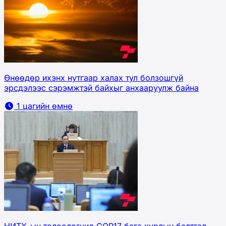
Өнөөдөр ихэнх нутгаар халах тул болзошгүй
эрсдэлээс сэрэмжтэй байхыг анхааруулж байна
1 цагийн өмнө