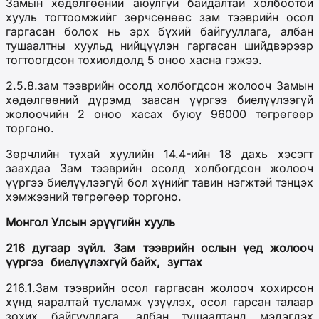
Замын хөдөлгөөний аюулгүй байдалтай холбоотой
хууль тогтоомжийг зөрчсөнөөс зам тээврийн осол
гаргасан болох нь эрх бүхий байгууллага, албан
тушаалтны хуульд нийцүүлэн гаргасан шийдвэрээр
тогтоогдсон тохиолдолд 5 оноо хасна гэжээ.
2.5.8.зам тээврийн осолд холбогдсон жолооч Замын
хөдөлгөөний дүрэмд заасан үүргээ биелүүлээгүй
жолоочийн 2 оноо хасах буюу 96000 төгрөгөөр
торгоно.
Зөрчлийн тухай хуулийн 14.4-ийн 18 дахь хэсэгт
заахдаа Зам тээврийн осолд холбогдсон жолооч
үүргээ биелүүлээгүй бол хүнийг тавин нэгжтэй тэнцэх
хэмжээний төгрөгөөр торгоно.
Монгол Улсын эрүүгийн хууль
216 дугаар зүйл. Зам тээврийн ослын үед жолооч
үүргээ
биелүүлэхгүй байх, зугтах
216.1.Зам тээврийн осол гаргасан жолооч хохирсон
хүнд яаралтай тусламж үзүүлэх, осол гарсан талаар
зохих байгууллага, албан тушаалтанд мэдэгдэх