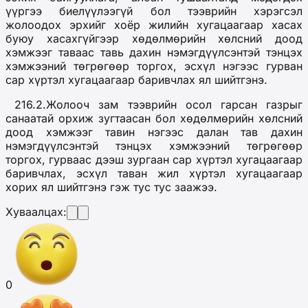
үүргээ биелүүлээгүй бол тээврийн хэрэгсэл
жолоодох эрхийг хоёр жилийн хугацаагаар хасах
буюу хасахгүйгээр хөдөлмөрийн хөлсний доод
хэмжээг таваас тавь дахин нэмэгдүүлсэнтэй тэнцэх
хэмжээний төгрөгөөр торгох, эсхүл нэгээс гурван
сар хүртэл хугацаагаар баривчлах ял шийтгэнэ.
216.2.Жолооч зам тээврийн осол гарсан газрыг
санаатай орхиж зугтаасан бол хөдөлмөрийн хөлсний
доод хэмжээг тавин нэгээс далан тав дахин
нэмэгдүүлсэнтэй тэнцэх хэмжээний төгрөгөөр
торгох, гурваас дээш зургаан сар хүртэл хугацаагаар
баривчлах, эсхүл таван жил хүртэл хугацаагаар
хорих ял шийтгэнэ гэж тус тус заажээ.
Хуваалцах:
0