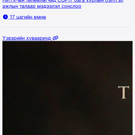
НИТХ-ын төлөөлөгчид COP17 бага хурлын бэлтгэл
ажлын талаар мэдээлэл сонслоо
17 цагийн өмнө
Үзвэрийн хуваариуд