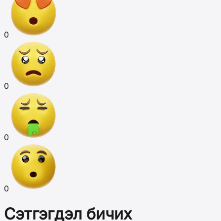
0
0
0
0
Сэтгэгдэл бичих