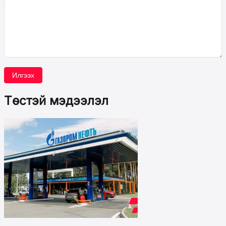
Илгээх
Төстэй мэдээлэл