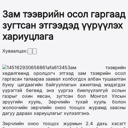
Зам тээврийн осол гаргаад
зугтсан этгээдэд үүрүүлэх
хариуцлага
Хуваалцах:
Зам тээврийн
хөдөлгөөнд оролцогч этгээд зам тээврийн осол
гаргасан талаараа заавал холбогдох албан тушаалтан
буюу цагдаагийн байгууллагын ажилтанд мэдэгдэх
үүрэгтэй бөгөөд энэ үүргээ биелүүлэлгүй ослын
газрыг охин явсан, зугтсан бол Монгол Улсын
эрүүгийн хууль, Зөрчлийн тухай хууль болон
жолоочийн зөрчлийн оноо тооцох журамд заасны
дагуу дараах хариуцлагыг хүлээлгэнэ.
Зөрчлийн оноо тооцох журмын 2.4 дахь хэсэгт