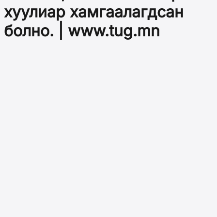
хуулиар хамгаалагдсан
болно. | www.tug.mn