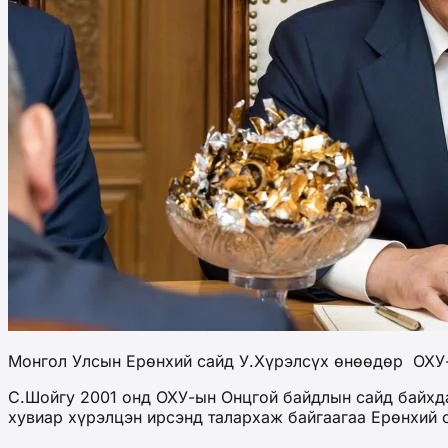
Монгол Улсын Ерөнхий сайд У.Хүрэлсүх өнөөдөр ОХУ-ы
С.Шойгу 2001 онд ОХУ-ын Онцгой байдлын сайд байхда
хувиар хүрэлцэн ирсэнд талархаж байгаагаа Ерөнхий 