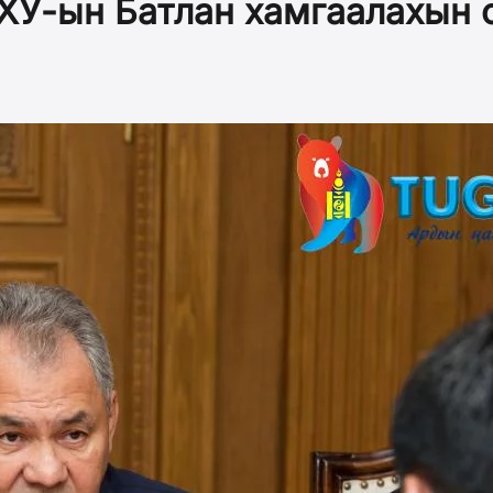
ХУ-ын Батлан хамгаалахын 