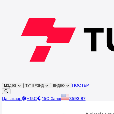
ПОСТЕР
МЭДЭЭ
ТУГ БРЭНД
ВИДЕО
Цаг агаар
+15C
15C
Ханш
3593.87