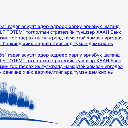
бэ” гэдэг асуулт өдөр өдрөөр хариу эрнэ
Бүх шатанд
OLF TOTEM” тоглолтын стратегийн түншээр ХААН Банк
нзин тос тасрах нь түгжрэлд нэмэртэй хэмээн иргэдээ
 банкинд хийх өөрчлөлтийг ард түмэн дэмжих нь
бэ” гэдэг асуулт өдөр өдрөөр хариу эрнэ
Бүх шатанд
OLF TOTEM” тоглолтын стратегийн түншээр ХААН Банк
нзин тос тасрах нь түгжрэлд нэмэртэй хэмээн иргэдээ
 банкинд хийх өөрчлөлтийг ард түмэн дэмжих нь