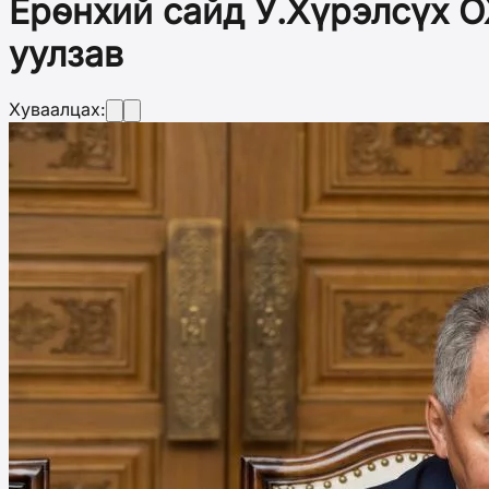
Ерөнхий сайд У.Хүрэлсүх О
уулзав
Хуваалцах: