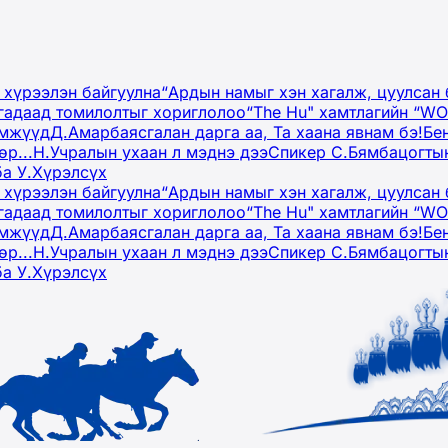
 хүрээлэн байгуулна
“Ардын намыг хэн хагалж, цуулсан 
гадаад томилолтыг хориглолоо
“The Hu" хамтлагийн “W
эмжүүд
Д.Амарбаясгалан дарга аа, Та хаана явнам бэ!
Бе
р...
Н.Учралын ухаан л мэднэ дээ
Спикер С.Бямбацогтын
ба У.Хүрэлсүх
 хүрээлэн байгуулна
“Ардын намыг хэн хагалж, цуулсан 
гадаад томилолтыг хориглолоо
“The Hu" хамтлагийн “W
эмжүүд
Д.Амарбаясгалан дарга аа, Та хаана явнам бэ!
Бе
р...
Н.Учралын ухаан л мэднэ дээ
Спикер С.Бямбацогтын
ба У.Хүрэлсүх