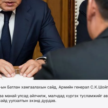
н Батлан хамгаалахын сайд, Армийн генерал С.К.Шойгу
а манай улсад айлчилж, малчдад хүргэх тусламжийг ав
сайд уулзалтын эхэнд дурдав.