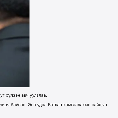
г хүлээн авч уулзлаа.
чирч байсан. Энэ удаа Батлан хамгаалахын сайдын