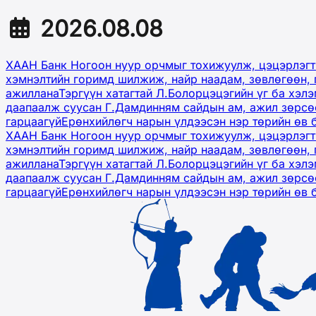
2026.08.08
ХААН Банк Ногоон нуур орчмыг тохижуулж, цэцэрлэгт
хэмнэлтийн горимд шилжиж, найр наадам, зөвлөгөөн, 
ажиллана
Тэргүүн хатагтай Л.Болорцэцэгийн үг ба хэл
даапаалж суусан Г.Дамдинням сайдын ам, ажил зөрсөө
гарцаагүй
Ерөнхийлөгч нарын үлдээсэн нэр төрийн өв 
ХААН Банк Ногоон нуур орчмыг тохижуулж, цэцэрлэгт
хэмнэлтийн горимд шилжиж, найр наадам, зөвлөгөөн, 
ажиллана
Тэргүүн хатагтай Л.Болорцэцэгийн үг ба хэл
даапаалж суусан Г.Дамдинням сайдын ам, ажил зөрсөө
гарцаагүй
Ерөнхийлөгч нарын үлдээсэн нэр төрийн өв 