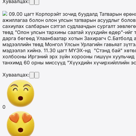
Хуваалцах:
09.00 цагт Корпорэйт зочид буудалд Татварын ерөн
ажиллагаа болон олон улсын татварын асуудлыг боловс
сахиулах салбарын сэтгэл судлаачдын сургалт зөвлөгө
төвд "Олон улсын тархины саатай хүүхдийн өдөр"-ийг 
дарга бөгөөд Улаанбаатар хотын Захирагч С.Батболд а
мэдээллийн төвд Монгол Улсын Урлагийн гавьяат зүтгэ
мэдээлэл хийнэ. 11.30 цагт МҮЭХ-нд "Стэнд бай" хөт
холбооны Иргэний эрх зүйн хорооны гишүүн хуульчид и
танхимд 60 орны миссүүд "Хүүхдийн хүчирхийллийн эс
Хуваалцах:
0