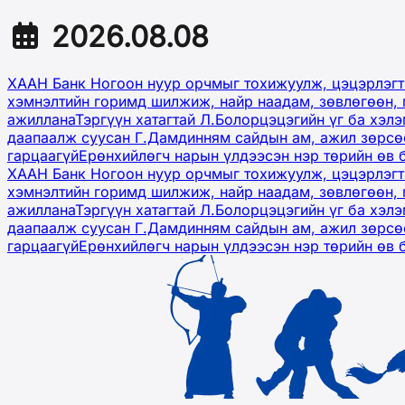
2026.08.08
ХААН Банк Ногоон нуур орчмыг тохижуулж, цэцэрлэгт
хэмнэлтийн горимд шилжиж, найр наадам, зөвлөгөөн, 
ажиллана
Тэргүүн хатагтай Л.Болорцэцэгийн үг ба хэл
даапаалж суусан Г.Дамдинням сайдын ам, ажил зөрсөө
гарцаагүй
Ерөнхийлөгч нарын үлдээсэн нэр төрийн өв 
ХААН Банк Ногоон нуур орчмыг тохижуулж, цэцэрлэгт
хэмнэлтийн горимд шилжиж, найр наадам, зөвлөгөөн, 
ажиллана
Тэргүүн хатагтай Л.Болорцэцэгийн үг ба хэл
даапаалж суусан Г.Дамдинням сайдын ам, ажил зөрсөө
гарцаагүй
Ерөнхийлөгч нарын үлдээсэн нэр төрийн өв 