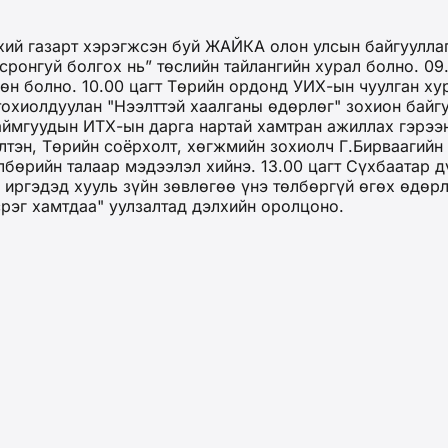
хий газарт хэрэгжсэн буй ЖАЙКА олон улсын байгуулла
ронгуй болгох нь” төслийн тайлангийн хурал болно. 09.
өн болно. 10.00 цагт Төрийн ордонд УИХ-ын чуулган хур
тохиолдуулан "Нээлттэй хаалганы өдөрлөг" зохион байгу
ймгуудын ИТХ-ын дарга нартай хамтран ажиллах гэрээнд
лтэн, Төрийн соёрхолт, хөгжмийн зохиолч Г.Бирваагийн
өлбөрийн талаар мэдээлэл хийнэ. 13.00 цагт Сүхбаатар
ргэдэд хууль зүйн зөвлөгөө үнэ төлбөргүй өгөх өдөрлө
рэг хамтдаа" уулзалтад дэлхийн оролцоно.