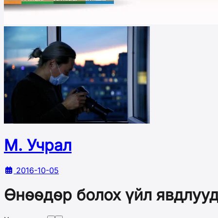
М. Учрал
2016-10-05
Өнөөдөр болох үйл явдлуу