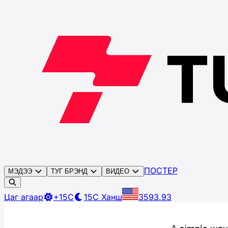
ПОСТЕР
МЭДЭЭ
ТУГ БРЭНД
ВИДЕО
Цаг агаар
+15C
15C
Ханш
3593.93