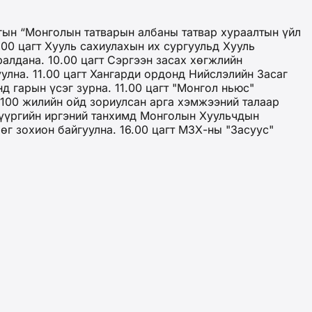
гын “Монголын татварын албаны татвар хураалтын үйл
00 цагт Хууль сахиулахын их сургуульд Хууль
алдана. 10.00 цагт Сэргээн засах хөгжлийн
улна. 11.00 цагт Хангарди ордонд Нийслэлийн Засаг
 гарын үсэг зурна. 11.00 цагт "Монгол ньюс"
 100 жилийн ойд зориулсан арга хэмжээний талаар
 дүүргийн иргэний танхимд Монголын Хуульчдын
г зохион байгуулна. 16.00 цагт МЗХ-ны "Засуус"