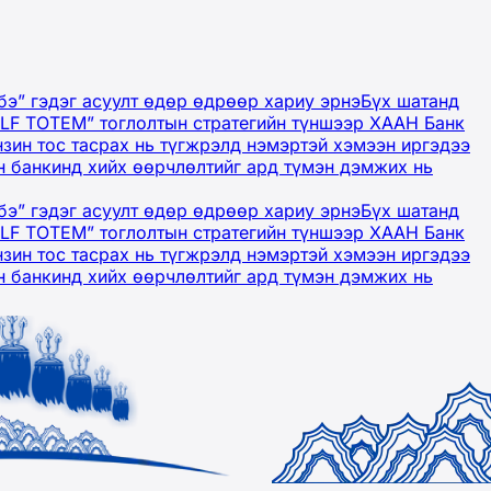
бэ” гэдэг асуулт өдөр өдрөөр хариу эрнэ
Бүх шатанд
OLF TOTEM” тоглолтын стратегийн түншээр ХААН Банк
нзин тос тасрах нь түгжрэлд нэмэртэй хэмээн иргэдээ
 банкинд хийх өөрчлөлтийг ард түмэн дэмжих нь
бэ” гэдэг асуулт өдөр өдрөөр хариу эрнэ
Бүх шатанд
OLF TOTEM” тоглолтын стратегийн түншээр ХААН Банк
нзин тос тасрах нь түгжрэлд нэмэртэй хэмээн иргэдээ
 банкинд хийх өөрчлөлтийг ард түмэн дэмжих нь