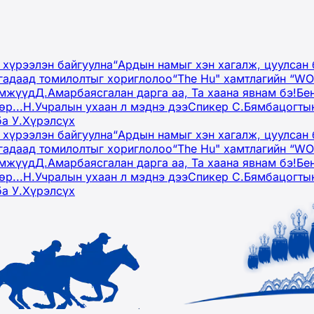
 хүрээлэн байгуулна
“Ардын намыг хэн хагалж, цуулсан 
гадаад томилолтыг хориглолоо
“The Hu" хамтлагийн “W
эмжүүд
Д.Амарбаясгалан дарга аа, Та хаана явнам бэ!
Бе
р...
Н.Учралын ухаан л мэднэ дээ
Спикер С.Бямбацогтын
ба У.Хүрэлсүх
 хүрээлэн байгуулна
“Ардын намыг хэн хагалж, цуулсан 
гадаад томилолтыг хориглолоо
“The Hu" хамтлагийн “W
эмжүүд
Д.Амарбаясгалан дарга аа, Та хаана явнам бэ!
Бе
р...
Н.Учралын ухаан л мэднэ дээ
Спикер С.Бямбацогтын
ба У.Хүрэлсүх