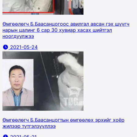
Өмгөөлөгч Б.Баасанцогоос авилгал авсан гэх шүүгч
нарын цалинг 6 сар 30 хувиар хасах шийтгэл
ноогдуулжээ
2021-05-24
Өмгөөлөгч Б.Баасанцогтын өмгөөлөх эрхийг хоёр
жилээр түтгэлзүүллээ