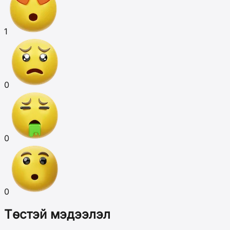
1
0
0
0
Төстэй мэдээлэл