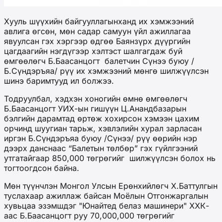
Хууль шүүхийн байгууллагынханд их хэмжээний
авлига өгсөн, мөн садар самуун үйл ажиллагаа
явуулсан гэх хэргээр өдгөө Баянзүрх дүүргийн
цагдаагийн нэгдүгээр хэлтэст шалгагдаж буй
өмгөөлөгч Б.Баасанцогт балетчин Сүнээ буюу /
Б.Сүндэръяа/ рүү их хэмжээний мөнгө шилжүүлсэн
шинэ баримтууд ил болжээ.
Тодруулбал, хэдхэн хоногийн өмнө өмгөөлөгч
Б.Баасанцогт УИХ-ын гишүүн Ц.Анандбазарын
бэлгийн дарамтад өртөж хохирсон хэмээн цахим
орчинд шуугиан тарьж, хэвлэлийн хурал зарласан
иргэн Б.Сүндэръяа буюу /Сүнээ/ рүү өөрийн нэр
дээрх данснаас “Балетын төлбөр” гэх гүйлгээний
утгатайгаар 850,000 төгрөгийг шилжүүлсэн болох нь
тогтоогдсон байна.
Мөн түүнчлэн Монгол Улсын Ерөнхийлөгч Х.Баттулгын
туслахаар ажиллаж байсан Моёлын Отгонжаргалын
хувьцаа эзэмшдэг "Юнайтед белаз машинери" ХХК-
аас Б.Баасанцогт руу 70,000,000 төгрөгийг