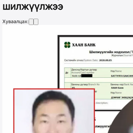
шилжүүлжээ
Хуваалцах: