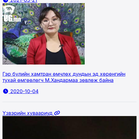
2021-05-21
Гэр бүлийн хамтран өмчлөх дундын эд хөрөнгийн
тухай өмгөөлөгч М.Хандармаа зөвлөж байна
2020-10-04
Үзвэрийн хуваариуд