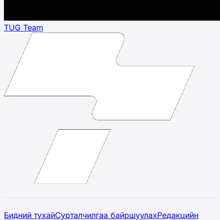
TUG Team
Бидний тухай
Сурталчилгаа байршуулах
Редакцийн