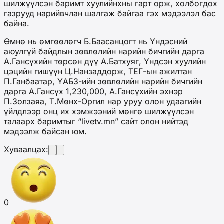
шилжүүлсэн баримт хуулийнхны гарт орж, холбогдох
газрууд нарийвчлан шалгаж байгаа гэх мэдээлэл бас
байна.
Өмнө нь өмгөөлөгч Б.Баасанцогт нь Үндэсний
аюулгүй байдлын зөвлөлийн нарийн бичгийн дарга
А.Гансүхийн төрсөн дүү А.Батхуяг, Үндсэн хуулийн
цэцийн гишүүн Ц.Нанзаддорж, ТЕГ-ын ажилтан
П.Ганбаатар, ҮАБЗ-ийн зөвлөлийн нарийн бичгийн
дарга А.Гансүх 1,230,000, А.Гансүхийн эхнэр
П.Золзаяа, Т.Мөнх-Оргил нар уруу олон удаагийн
үйлдлээр онц их хэмжээний мөнгө шилжүүлсэн
талаарх баримтыг “livetv.mn” сайт олон нийтэд
мэдээлж байсан юм.
Хуваалцах:
0