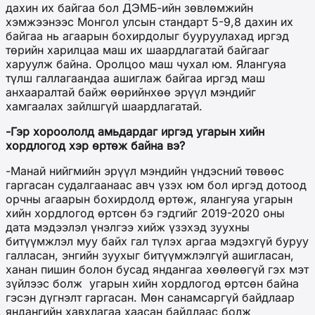
дахин их байгаа бол ДЭМБ-ийн зөвлөмжийн
хэмжээнээс Монгол улсын стандарт 5-9,8 дахин их
байгаа нь агаарын бохирдолыг бууруулахад иргэд
төрийн харилцаа маш их шаардлагатай байгааг
харуулж байна. Оролцоо маш чухал юм. Ялангуяа
түлш галлагаандаа ашиглаж байгаа иргэд маш
анхааралтай байж өөрийнхөө эрүүл мэндийг
хамгаалах зайлшгүй шаардлагатай.
-Гэр хороололд амьдардаг иргэд угарын хийн
хордлогод хэр өртөж байна вэ?
-Манай нийгмийн эрүүл мэндийн үндэсний төвөөс
гаргасан судалгаанаас авч үзэх юм бол иргэд дотоод
орчны агаарын бохирдолд өртөж, ялангуяа угарын
хийн хордлогод өртсөн бэ гэдгийг 2019-2020 оны
дата мэдээлэл үнэлгээ хийж үзэхэд зуухны
битүүмжлэл муу байх гал түлэх аргаа мэдэхгүй буруу
галласан, энгийн зуухыг битүүмжлэлгүй ашигласан,
ханан пишин болон бусад яндангаа хөөлөөгүй гэх мэт
зүйлээс болж угарын хийн хордлогод өртсөн байна
гэсэн дүгнэлт гаргасан. Мөн санамсаргүй байдлаар
яндангийн хавхлагаа хаасан байдлаас болж