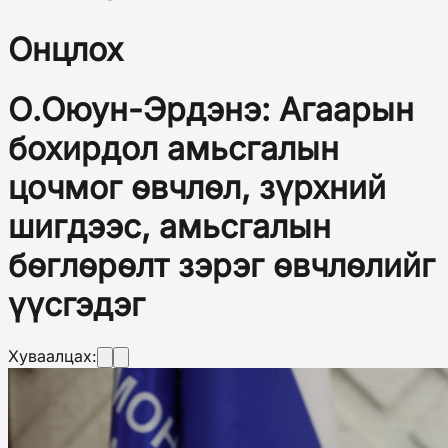
Онцлох
О.Оюун-Эрдэнэ: Агаарын
бохирдол амьсгалын
цочмог өвчлөл, зүрхний
шигдээс, амьсгалын
бөглөрөлт зэрэг өвчлөлийг
үүсгэдэг
Хуваалцах: