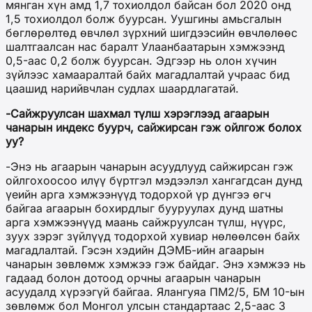
мянган хүн амд 1,7 тохиолдол байсан бол 2020 онд
1,5 тохиолдол болж буурсан. Уушгины амьсгалын
бөглөрөлтөд өвчлөл зүрхний шигдээсийн өвчлөлөөс
шалтгаалсан нас баралт Улаанбаатарын хэмжээнд
0,5-аас 0,2 болж буурсан. Эдгээр нь олон хүчин
зүйлээс хамааралтай байх магадлалтай учраас бид
цаашид нарийвчлан судлах шаардлагатай.
-Сайжруулсан шахмал түлш хэрэглээд агаарын
чанарын индекс буурч, сайжирсан гэж ойлгож болох
уу?
-Энэ нь агаарын чанарын асуудлууд сайжирсан гэж
ойлгохоосоо илүү бүртгэл мэдээлэл хангагдсан дунд
үеийн арга хэмжээнүүд тодорхой үр дүнгээ өгч
байгаа агаарын бохирдлыг бууруулах дунд шатны
арга хэмжээнүүд маань сайжруулсан түлш, нүүрс,
зуух зэрэг зүйлүүд тодорхой хувиар нөлөөлсөн байх
магадлалтай. Гэсэн хэдийн ДЭМБ-ийн агаарын
чанарын зөвлөмж хэмжээ гэж байдаг. Энэ хэмжээ нь
гадаад болон дотоод орчны агаарын чанарын
асуудалд хүрээгүй байгаа. Ялангуяа ПM2/5, БМ 10-ын
зөвлөмж бол Монгол улсын стандартаас 2,5-аас 3