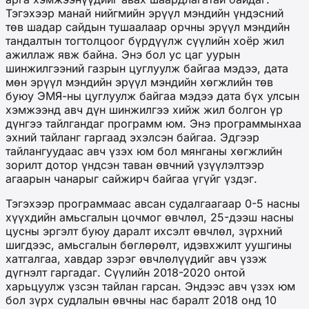
Тэгэхээр манай нийгмийн эрүүл мэндийн үндэсний
төв шадар сайдын тушаалаар орчны эрүүл мэндийн
тандалтын тогтолцоог бүрдүүлж сүүлийн хоёр жил
ажиллаж явж байна. Энэ бол ус цаг уурын
шинжилгээний газрын цуглуулж байгаа мэдээ, дата
мөн эрүүл мэндийн эрүүл мэндийн хөгжлийн төв
буюу ЭМЯ-ны цуглуулж байгаа мэдээ дата бүх улсын
хэмжээнд авч дүн шинжилгээ хийж жил болгон үр
дүнгээ тайлгандаг программ юм. Энэ программынхаа
эхний тайланг гаргаад эхэлсэн байгаа. Эдгээр
тайлангуудаас авч үзэх юм бол мянганы хөгжлийн
зорилт дотор үндсэн таван өвчний үзүүлэлтээр
агаарын чанарыг сайжирч байгаа үгүйг үздэг.
Тэгэхээр программаас авсан судалгаагаар 0-5 насны
хүүхдийн амьсгалын цочмог өвчлөл, 25-дээш насны
цусны эргэлт буюу даралт ихсэлт өвчлөл, зүрхний
шигдээс, амьсгалын бөглөрөлт, идэвхжилт уушгины
хатгалгаа, хавдар зэрэг өвчлөлүүдийг авч үзэж
дүгнэлт гаргадаг. Сүүлийн 2018-2020 онтой
харьцуулж үзсэн тайлан гарсан. Эндээс авч үзэх юм
бол зүрх судлалын өвчны нас баралт 2018 онд 10