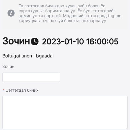
Та сэтгэгдэл бичихдээ хууль зүйн болон ёс
суртахууныг баримтална уу. Ёс бус сэтгэгдлийг
админ устгах эрхтэй. Мэдээний сэтгэгдэлд tug.mn
хариуцлага хүлээхгүй болохыг анхаарна уу
Зочин
2023-01-10 16:00:05
Boltugai unen l bgaadai
Зочин
Сэтгэгдэл бичих