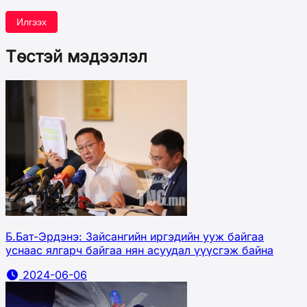
Илгээх
Төстэй мэдээлэл
Б.Бат-Эрдэнэ: Зайсангийн иргэдийн ууж байгаа
уснаас ялгарч байгаа нян асуудал үүүсгэж байна
2024-06-06