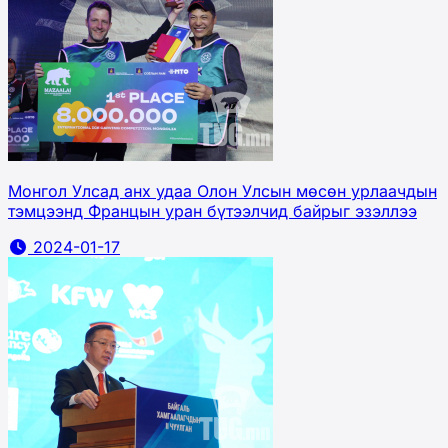
Монгол Улсад анх удаа Олон Улсын мөсөн урлаачдын
тэмцээнд Францын уран бүтээлчид байрыг эзэллээ
2024-01-17