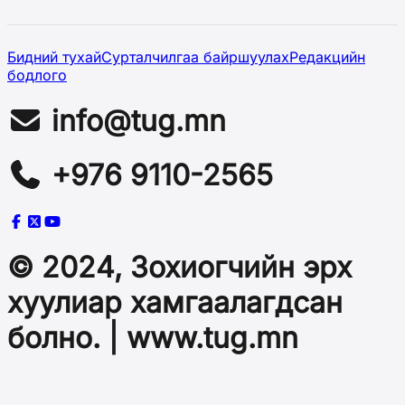
Бидний тухай
Сурталчилгаа байршуулах
Редакцийн
бодлого
info@tug.mn
+976 9110-2565
© 2024, Зохиогчийн эрх
хуулиар хамгаалагдсан
болно. | www.tug.mn