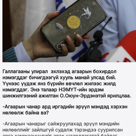
Галлагааны улирал эхлэхэд агаарын бохирдол
нэмэгддэг бичигдээгүй хууль манай улсад бий.
Үүнээс үүдэж янз бүрийн өвчлөл жилээс жилд
нэмэгддэг. Энэ талаар
НЭМҮТ-ийн эрдэм
шинжилгээний ажилтан О.Оюун-Эрдэнэ
тэй ярилцлаа.
-Агаарын чанар ард иргэдийн эрүүл мэндэд хэрхэн
нөлөөлж байна вэ?
-Агаарын чанарыг сайжруулахад эрүүл мэндийн
нөлөөллийг зайлшгүй судалж тэрэндээ суурилсан
арга хэмжээнүүдийг авах шаардлагатай байдаг.