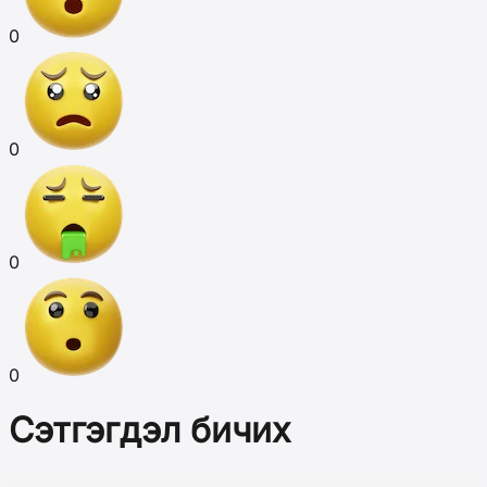
0
0
0
0
Сэтгэгдэл бичих