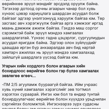
өөрийнхөө эрүүл мэндийг эрсдэлд оруулж байна.
Тэгэхээр дотоод орчны агаарын чанар бол хувь
хүнээс цэвэр хариуцлага шаардсан асуудал болж
байгааг эдгээр үнэлгээнүүд харуулж байгаа юм. Төр
засгаас авч хэрэгжүүлж байгаа арга хэмжээг иргэд
маань дэмжиж ажилж байгаа. Гэхдээ маш соргог
сэрэмжтэй байж эрүүл мэндээ хамгаалах
шаардлагатай. Үүнээс гадна цэцэрлэг, сургуулиудын
асуудал яригдаж байна. Эдгээр олон зүйлүүдийг
цаашдаа иргэн бүр анхааралдаа авч бид нартай
хамтарч ажиллах нь эрүүл мэндээ хамгаалахад
зайлшгүй шаардлага үүсээд байгаа юм.
Угарын хийн хордлого болон агаарын хийн
бохирдлоос өөрийгөө болон гэр бүлээ хамгаалах
зөвлөгөө өгөөч...
-ПМ 2/5 агууламж буураагүй байгаа. Ийм учраас
хувь хүний хамгаалах хэрэгслийг зөв тогтмол
хэрэглэх сураарай. Ингэх юм бол та өндөр тунтай
бохирдуулагчаас өөрийгөө болон хүүхдээ урьдчилан
сэргийлэх боломжтой. Ингэснээрээ зүрх судасны
өвчлөл болон амьсгалын замын цочмог өвчлөлөөс