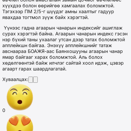
хүүхдээ болон өөрийгөө хамгаалах боломжтой.
Тэгэхээр ПМ 2/5-г шүүдэг амны хаалтыг гадуур
явахдаа тогтмол зүүж байх хэрэгтэй.
Үүнээс гадна агаарын чанарын индексийг ашиглаж
сурах хэрэгтэй байна. Агаарын чанарын индекс гэсэн
нэр бүхий таны ухаалаг утсан дээр татах боломжтой
апплейкшн байгаа. Энэхүү апплейкшнийг татаж
авснаараа БОАЖЯ-аас Баянхошууны агаарын чанар
ямар байгааг харах боломжтой. Аль болох
хөдөлгөөнтэй байж илчлэг сайтай хоол идэж, цэвэр
агаарт гарах шаардлагатай.
Хуваалцах:
0