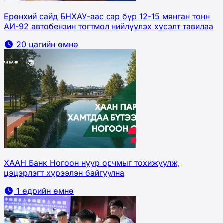
Ерөнхий сайд БНХАУ-аас сар бүр 12-15 мянган тонн
АИ-92 автобензин тогтмол нийлүүлэх хүсэлт тавилаа
20 цагийн өмнө
ХААН Банк Ногоон нуур орчмыг тохижуулж,
цэцэрлэгт хүрээлэн байгуулна
1 өдрийн өмнө