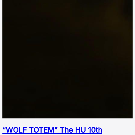
“WOLF TOTEM” The HU 10th