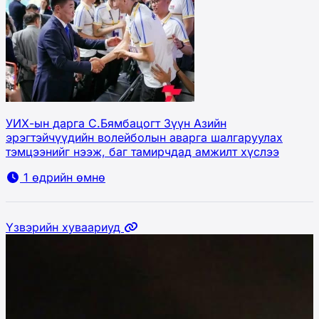
УИХ-ын дарга С.Бямбацогт Зүүн Азийн
эрэгтэйчүүдийн волейболын аварга шалгаруулах
тэмцээнийг нээж, баг тамирчдад амжилт хүслээ
1 өдрийн өмнө
Үзвэрийн хуваариуд