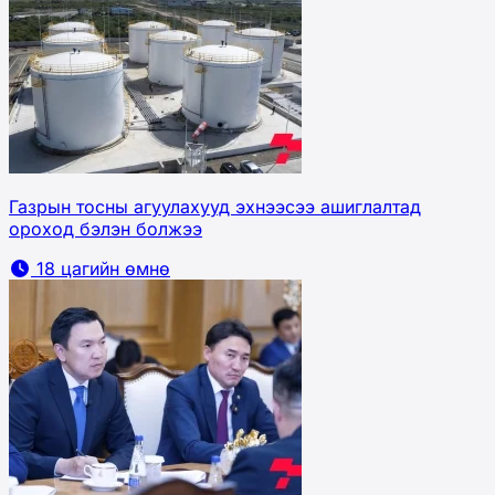
Газрын тосны агуулахууд эхнээсээ ашиглалтад
ороход бэлэн болжээ
18 цагийн өмнө