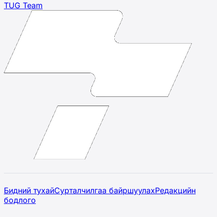
TUG Team
Бидний тухай
Сурталчилгаа байршуулах
Редакцийн
бодлого