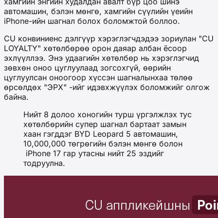
хамгийн энгийн худалдан авалт бүр цоо шинэ
автомашин, бэлэн мөнгө, хамгийн сүүлийн үеийн
iPhone-ийн шагнал болох боломжтой боллоо.
CU конвиниенс дэлгүүр хэрэглэгчдэдээ зориулан "CU
LOYALTY" хөтөлбөрөө орон даяар албан ёсоор
эхлүүллээ. Энэ удаагийн хөтөлбөр нь хэрэглэгчид
зөвхөн оноо цуглуулаад зогсохгүй, өөрийн
цуглуулсан оноогоор хүссэн шагналынхаа төлөө
өрсөлдөх "ЭРХ" -ийг идэвхжүүлэх боломжийг олгож
байна.
Нийт 8 долоо хоногийн турш үргэлжлэх тус
хөтөлбөрийн супер шагнал бартаат замын
хаан гэгддэг BYD Leopard 5 автомашин,
10,000,000 төгрөгийн бэлэн мөнгө болон
iPhone 17 гар утасны нийт 25 эздийг
тодруулна.