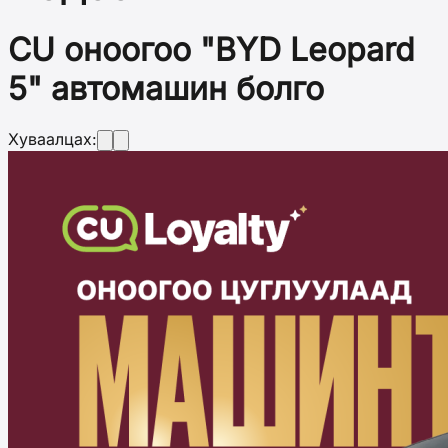
CU оноогоо "BYD Leopard
5" автомашин болго
Хуваалцах: