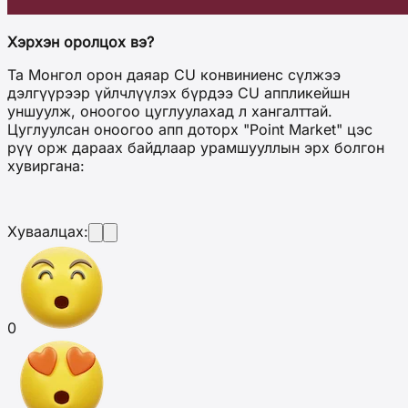
Хэрхэн оролцох вэ?
Та Монгол орон даяар CU конвиниенс сүлжээ
дэлгүүрээр үйлчлүүлэх бүрдээ CU аппликейшн
уншуулж, оноогоо цуглуулахад л хангалттай.
Цуглуулсан оноогоо апп доторх "Point Market" цэс
рүү орж дараах байдлаар урамшууллын эрх болгон
хувиргана:
Хуваалцах:
0