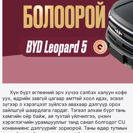
Хүн бүрт өглөөний эрч хүчээ сэлбэх халуун кофе
уух, өдрийн завгүй цагаар амттай хоол идэх, эсвэл
зүгээр л хэрэгцээт зүйлсээ авахаар дэлгүүр орох
зайлшгүй шаардлага гардаг. Тэгвэл алхам бүрт тань
хамгийн ойр байж, ая тухтай үйлчилгээ, үнэнч
хэрэглэгчийн урамшууллыг танд санал болгодог CU
конвиниенс дэлгүүрийг зориорой. Таны өдөр тутмын