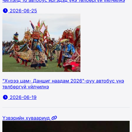
чиглэлд 16 автобус иргэдэд үнэ төлбөргүй үйлчилнэ
2026-06-25
"Хүрээ цам- Даншиг наадам 2026"-руу автобус үнэ
төлбөргүй үйлчилнэ
2026-06-19
Үзвэрийн хуваариуд