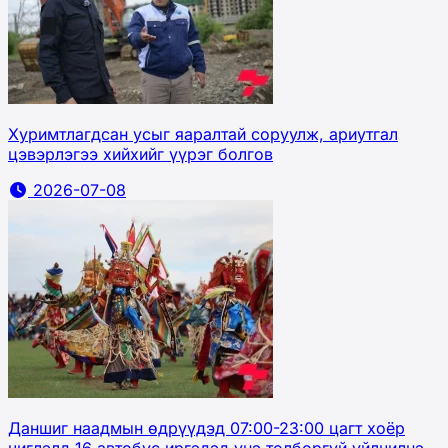
Хуримтлагдсан усыг яаралтай соруулж, ариутгал
цэвэрлэгээ хийхийг үүрэг болгов
2026-07-08
Даншиг наадмын өдрүүдэд 07:00-23:00 цагт хоёр