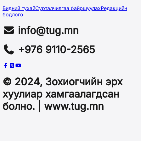
Бидний тухай
Сурталчилгаа байршуулах
Редакцийн
бодлого
info@tug.mn
+976 9110-2565
© 2024, Зохиогчийн эрх
хуулиар хамгаалагдсан
болно. | www.tug.mn