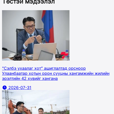
Төстэй мэдээлэл
"Сэлбэ ухаалаг хот” ашиглалтад орсноор
Улаанбаатар хотын орон сууцны хангамжийн жилийн
эрэлтийн 42 хувийг хангана
2026-07-31