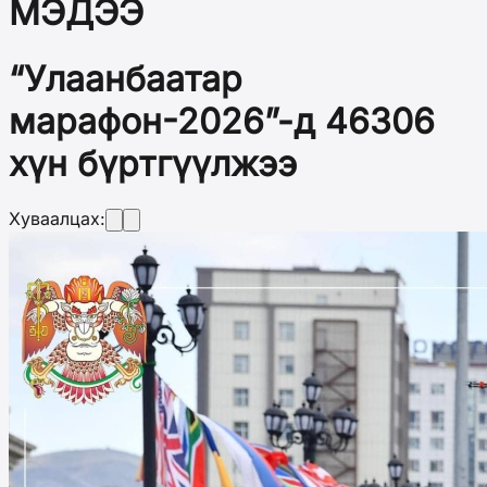
МЭДЭЭ
“Улаанбаатар
марафон-2026”-д 46306
хүн бүртгүүлжээ
Хуваалцах: