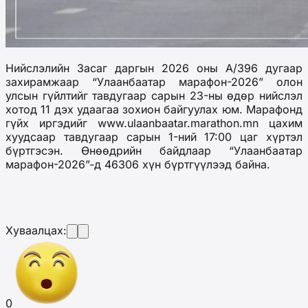
Нийслэлийн Засаг даргын 2026 оны А/396 дугаар
захирамжаар “Улаанбаатар марафон-2026” олон
улсын гүйлтийг тавдугаар сарын 23-ны өдөр нийслэл
хотод 11 дэх удаагаа зохион байгуулах юм. Марафонд
гүйх иргэдийг www.ulaanbaatar.marathon.mn цахим
хуудсаар тавдугаар сарын 1-ний 17:00 цаг хүртэл
бүртгэсэн. Өнөөдрийн байдлаар “Улаанбаатар
марафон-2026”-д 46306 хүн бүртгүүлээд байна.
Хуваалцах:
0