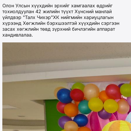
Олон Улсын хүүхдийн эрхийг хамгаалах өдрийг
тохиолдуулан 42 жилийн түүхт Хүнсний манлай
үйлдвэр "Талх Чихэр"ХК нийгмийн хариуцлагын
хүрээнд Хөгжлийн бэрхшээлтэй хүүхдийн сэргээн
засах хөгжлийн төвд зүрхний бичлэгийн аппарат
хандивлалаа.