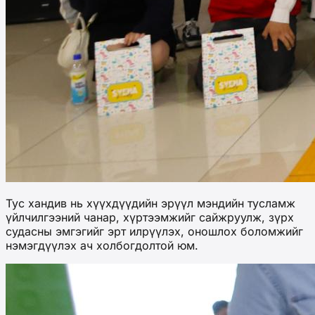
Тус хандив нь хүүхдүүдийн эрүүл мэндийн тусламж
үйлчилгээний чанар, хүртээмжийг сайжруулж, зүрх
судасны эмгэгийг эрт илрүүлэх, оношлох боломжийг
нэмэгдүүлэх ач холбогдолтой юм.