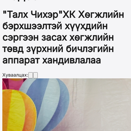
"Талх Чихэр"ХК Хөгжлийн
бэрхшээлтэй хүүхдийн
сэргээн засах хөгжлийн
төвд зүрхний бичлэгийн
аппарат хандивлалаа
Хуваалцах: