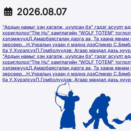
2026.08.07
“Ардын намыг хэн хагалж, цуулсан бэ” гэдэг асуулт ө
хориглолоо
“The Hu" хамтлагийн “WOLF TOTEM” тоглол
хэлэмжүүд
Д.Амарбаясгалан дарга аа, Та хаана явнам 
зөрсөөр...
Н.Учралын ухаан л мэднэ дээ
Спикер С.Бямб
ба У.Хүрэлсүх
П.Гомболүүдэв: Агаар мандал дахь нүү
“Ардын намыг хэн хагалж, цуулсан бэ” гэдэг асуулт ө
хориглолоо
“The Hu" хамтлагийн “WOLF TOTEM” тоглол
хэлэмжүүд
Д.Амарбаясгалан дарга аа, Та хаана явнам 
зөрсөөр...
Н.Учралын ухаан л мэднэ дээ
Спикер С.Бямб
ба У.Хүрэлсүх
П.Гомболүүдэв: Агаар мандал дахь нүү