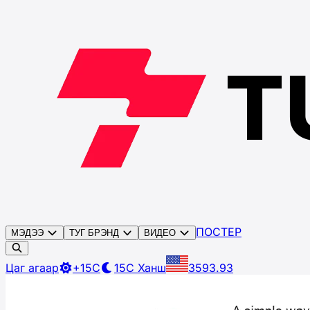
ПОСТЕР
МЭДЭЭ
ТУГ БРЭНД
ВИДЕО
Цаг агаар
+15C
15C
Ханш
3593.93