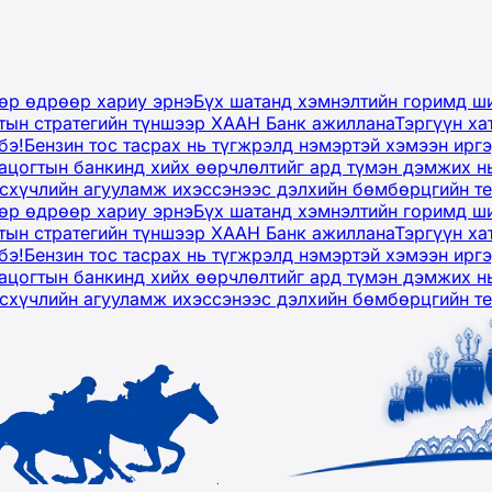
дөр өдрөөр хариу эрнэ
Бүх шатанд хэмнэлтийн горимд ши
тын стратегийн түншээр ХААН Банк ажиллана
Тэргүүн ха
бэ!
Бензин тос тасрах нь түгжрэлд нэмэртэй хэмээн ир
ацогтын банкинд хийх өөрчлөлтийг ард түмэн дэмжих н
рсхүчлийн агууламж ихэссэнээс дэлхийн бөмбөрцгийн т
дөр өдрөөр хариу эрнэ
Бүх шатанд хэмнэлтийн горимд ши
тын стратегийн түншээр ХААН Банк ажиллана
Тэргүүн ха
бэ!
Бензин тос тасрах нь түгжрэлд нэмэртэй хэмээн ир
ацогтын банкинд хийх өөрчлөлтийг ард түмэн дэмжих н
рсхүчлийн агууламж ихэссэнээс дэлхийн бөмбөрцгийн т