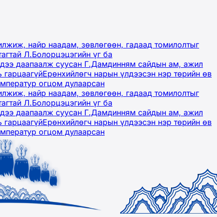
лжиж, найр наадам, зөвлөгөөн, гадаад томилолтыг
тагтай Л.Болорцэцэгийн үг ба
гэдээ даапаалж суусан Г.Дамдинням сайдын ам, ажил
ь гарцаагүй
Ерөнхийлөгч нарын үлдээсэн нэр төрийн өв
емператур огцом дулаарсан
лжиж, найр наадам, зөвлөгөөн, гадаад томилолтыг
тагтай Л.Болорцэцэгийн үг ба
гэдээ даапаалж суусан Г.Дамдинням сайдын ам, ажил
ь гарцаагүй
Ерөнхийлөгч нарын үлдээсэн нэр төрийн өв
емператур огцом дулаарсан