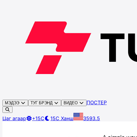
ПОСТЕР
МЭДЭЭ
ТУГ БРЭНД
ВИДЕО
Цаг агаар
+15C
15C
Ханш
3593.5