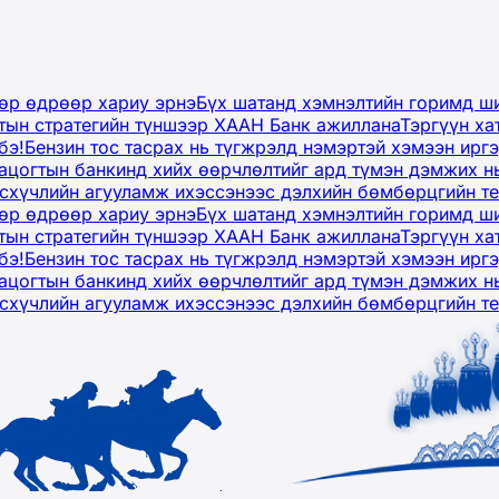
дөр өдрөөр хариу эрнэ
Бүх шатанд хэмнэлтийн горимд ши
тын стратегийн түншээр ХААН Банк ажиллана
Тэргүүн ха
бэ!
Бензин тос тасрах нь түгжрэлд нэмэртэй хэмээн ир
ацогтын банкинд хийх өөрчлөлтийг ард түмэн дэмжих н
рсхүчлийн агууламж ихэссэнээс дэлхийн бөмбөрцгийн т
дөр өдрөөр хариу эрнэ
Бүх шатанд хэмнэлтийн горимд ши
тын стратегийн түншээр ХААН Банк ажиллана
Тэргүүн ха
бэ!
Бензин тос тасрах нь түгжрэлд нэмэртэй хэмээн ир
ацогтын банкинд хийх өөрчлөлтийг ард түмэн дэмжих н
рсхүчлийн агууламж ихэссэнээс дэлхийн бөмбөрцгийн т