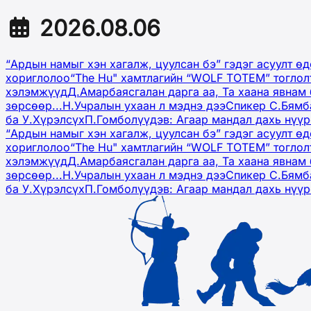
2026.08.06
“Ардын намыг хэн хагалж, цуулсан бэ” гэдэг асуулт ө
хориглолоо
“The Hu" хамтлагийн “WOLF TOTEM” тоглол
хэлэмжүүд
Д.Амарбаясгалан дарга аа, Та хаана явнам 
зөрсөөр...
Н.Учралын ухаан л мэднэ дээ
Спикер С.Бямб
ба У.Хүрэлсүх
П.Гомболүүдэв: Агаар мандал дахь нүү
“Ардын намыг хэн хагалж, цуулсан бэ” гэдэг асуулт ө
хориглолоо
“The Hu" хамтлагийн “WOLF TOTEM” тоглол
хэлэмжүүд
Д.Амарбаясгалан дарга аа, Та хаана явнам 
зөрсөөр...
Н.Учралын ухаан л мэднэ дээ
Спикер С.Бямб
ба У.Хүрэлсүх
П.Гомболүүдэв: Агаар мандал дахь нүү