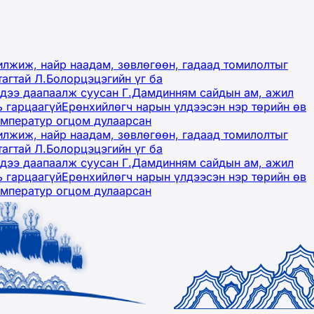
лжиж, найр наадам, зөвлөгөөн, гадаад томилолтыг
тагтай Л.Болорцэцэгийн үг ба
гэдээ даапаалж суусан Г.Дамдинням сайдын ам, ажил
ь гарцаагүй
Ерөнхийлөгч нарын үлдээсэн нэр төрийн өв
емператур огцом дулаарсан
лжиж, найр наадам, зөвлөгөөн, гадаад томилолтыг
тагтай Л.Болорцэцэгийн үг ба
гэдээ даапаалж суусан Г.Дамдинням сайдын ам, ажил
ь гарцаагүй
Ерөнхийлөгч нарын үлдээсэн нэр төрийн өв
емператур огцом дулаарсан