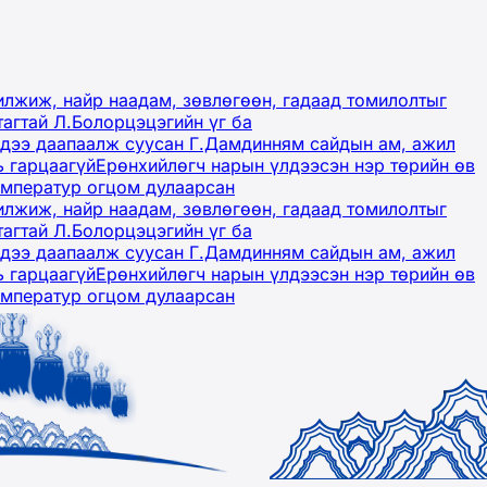
лжиж, найр наадам, зөвлөгөөн, гадаад томилолтыг
тагтай Л.Болорцэцэгийн үг ба
гэдээ даапаалж суусан Г.Дамдинням сайдын ам, ажил
ь гарцаагүй
Ерөнхийлөгч нарын үлдээсэн нэр төрийн өв
емператур огцом дулаарсан
лжиж, найр наадам, зөвлөгөөн, гадаад томилолтыг
тагтай Л.Болорцэцэгийн үг ба
гэдээ даапаалж суусан Г.Дамдинням сайдын ам, ажил
ь гарцаагүй
Ерөнхийлөгч нарын үлдээсэн нэр төрийн өв
емператур огцом дулаарсан