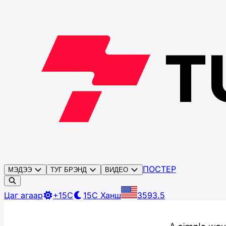
ПОСТЕР
МЭДЭЭ
ТУГ БРЭНД
ВИДЕО
Цаг агаар
+15C
15C
Ханш
3593.5