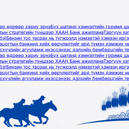
дөр өдрөөр хариу эрнэ
Бүх шатанд хэмнэлтийн горимд ши
тын стратегийн түншээр ХААН Банк ажиллана
Тэргүүн ха
бэ!
Бензин тос тасрах нь түгжрэлд нэмэртэй хэмээн ир
ацогтын банкинд хийх өөрчлөлтийг ард түмэн дэмжих н
рсхүчлийн агууламж ихэссэнээс дэлхийн бөмбөрцгийн т
дөр өдрөөр хариу эрнэ
Бүх шатанд хэмнэлтийн горимд ши
тын стратегийн түншээр ХААН Банк ажиллана
Тэргүүн ха
бэ!
Бензин тос тасрах нь түгжрэлд нэмэртэй хэмээн ир
ацогтын банкинд хийх өөрчлөлтийг ард түмэн дэмжих н
рсхүчлийн агууламж ихэссэнээс дэлхийн бөмбөрцгийн т