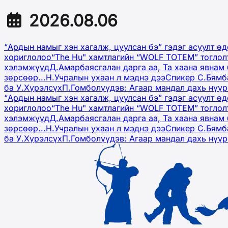
2026.08.06
“Ардын намыг хэн хагалж, цуулсан бэ” гэдэг асуулт ө
хориглолоо
“The Hu" хамтлагийн “WOLF TOTEM” тоглол
хэлэмжүүд
Д.Амарбаясгалан дарга аа, Та хаана явнам 
зөрсөөр...
Н.Учралын ухаан л мэднэ дээ
Спикер С.Бямб
ба У.Хүрэлсүх
П.Гомболүүдэв: Агаар мандал дахь нүү
“Ардын намыг хэн хагалж, цуулсан бэ” гэдэг асуулт ө
хориглолоо
“The Hu" хамтлагийн “WOLF TOTEM” тоглол
хэлэмжүүд
Д.Амарбаясгалан дарга аа, Та хаана явнам 
зөрсөөр...
Н.Учралын ухаан л мэднэ дээ
Спикер С.Бямб
ба У.Хүрэлсүх
П.Гомболүүдэв: Агаар мандал дахь нүү