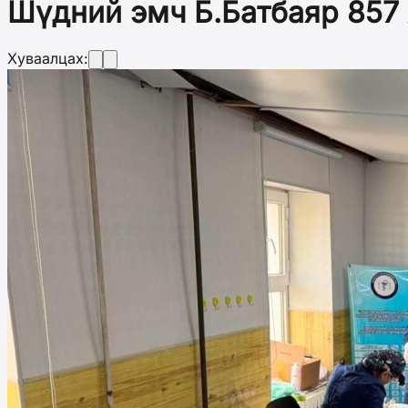
Шүдний эмч Б.Батбаяр 857
Хуваалцах: