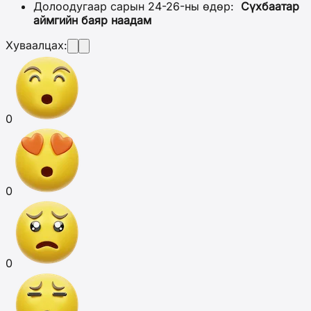
Долоодугаар сарын 24-26-ны өдөр:
Сүхбаатар
аймгийн баяр наадам
Хуваалцах:
0
0
0