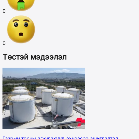
0
0
Төстэй мэдээлэл
Газрын тосны агуулахууд эхнээсээ ашиглалтад