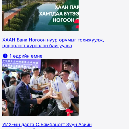
ХААН Банк Ногоон нуур орчмыг тохижуулж,
цэцэрлэгт хүрээлэн байгуулна
1 өдрийн өмнө
УИХ-ын дарга С.Бямбацогт Зүүн Азийн