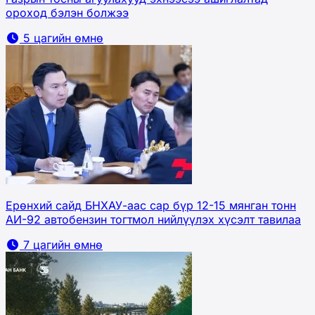
ороход бэлэн болжээ
5 цагийн өмнө
Ерөнхий сайд БНХАУ-аас сар бүр 12-15 мянган тонн
АИ-92 автобензин тогтмол нийлүүлэх хүсэлт тавилаа
7 цагийн өмнө