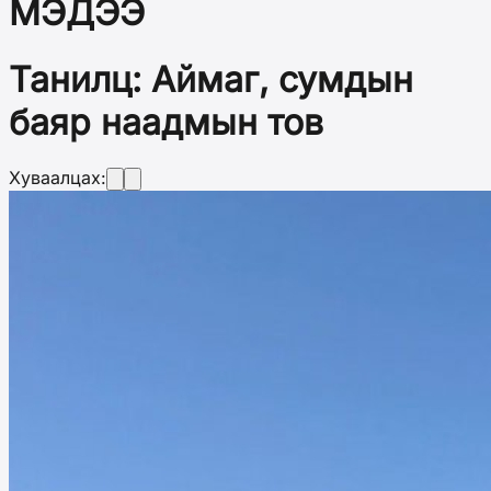
МЭДЭЭ
Танилц: Аймаг, сумдын
баяр наадмын тов
Хуваалцах: