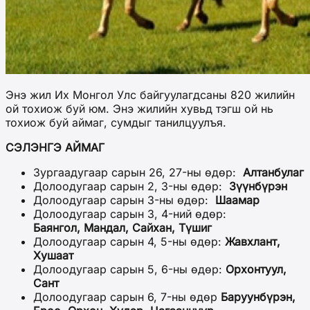
Энэ жил Их Монгол Улс байгуулагдсаны 820 жилийн
ой тохиож буй юм. Энэ жилийн хувьд тэгш ой нь
тохиож буй аймаг, сумдыг танилцуулъя.
СЭЛЭНГЭ АЙМАГ
Зургаадугаар сарын 26, 27-ны өдөр:
Алтанбулаг
Долоодугаар сарын 2, 3-ны өдөр:
Зүүнбүрэн
Долоодугаар сарын 3-ны өдөр:
Шаамар
Долоодугаар сарын 3, 4-ний өдөр:
Баянгол, Мандал, Сайхан, Түшиг
Долоодугаар сарын 4, 5-ны өдөр:
Жавхлант,
Хушаат
Долоодугаар сарын 5, 6-ны өдөр:
Орхонтуул,
Сант
Долоодугаар сарын 6, 7-ны өдөр
Баруунбүрэн,