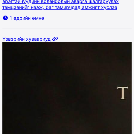
эрэгтэйчүүдийн волейболын аварга шалгаруулах
тэмцээнийг нээж, баг тамирчдад амжилт хүслээ
1 өдрийн өмнө
Үзвэрийн хуваариуд