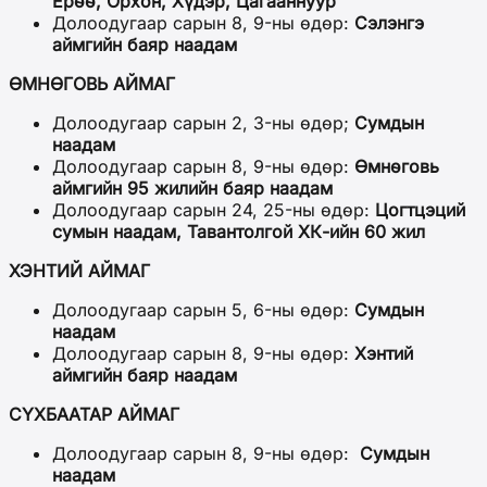
Ерөө, Орхон, Хүдэр, Цагааннуур
Долоодугаар сарын 8, 9-ны өдөр:
Сэлэнгэ
аймгийн баяр наадам
ӨМНӨГОВЬ АЙМАГ
Долоодугаар сарын 2, 3-ны өдөр;
Сумдын
наадам
Долоодугаар сарын 8, 9-ны өдөр:
Өмнөговь
аймгийн 95 жилийн баяр наадам
Долоодугаар сарын 24, 25-ны өдөр:
Цогтцэций
сумын наадам, Тавантолгой ХК-ийн 60 жил
ХЭНТИЙ АЙМАГ
Долоодугаар сарын 5, 6-ны өдөр:
Сумдын
наадам
Долоодугаар сарын 8, 9-ны өдөр:
Хэнтий
аймгийн баяр наадам
СҮХБААТАР АЙМАГ
Долоодугаар сарын 8, 9-ны өдөр:
Сумдын
наадам