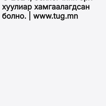
хуулиар хамгаалагдсан
болно. | www.tug.mn