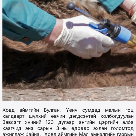
Ховд аймгийн Булган, Үенч сумдад малын гоц
халдварт шүлхий өвчин дэгдсэнтэй холбогдуулан
Зэвсэгт хүчний 123 дугаар ангийн цэргийн алба
хаагчид энэ сарын 3-ны өдрөөс эхлэн голомтод
ажиллаж байна. Ховд аймгийн Мал эмнэлгийн газрын