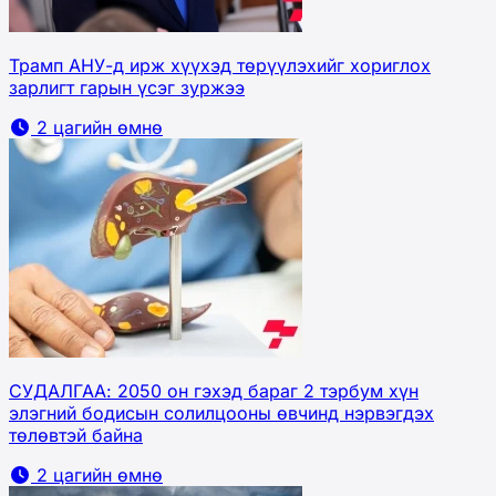
Трамп АНУ-д ирж хүүхэд төрүүлэхийг хориглох
зарлигт гарын үсэг зуржээ
2 цагийн өмнө
СУДАЛГАА: 2050 он гэхэд бараг 2 тэрбум хүн
элэгний бодисын солилцооны өвчинд нэрвэгдэх
төлөвтэй байна
2 цагийн өмнө