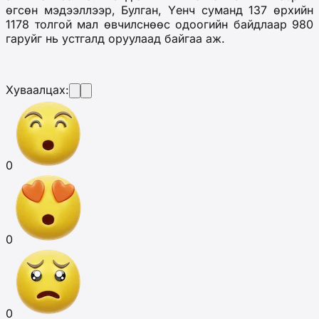
өгсөн мэдээллээр, Булган, Үенч суманд 137 өрхийн
1178 толгой мал өвчилснөөс одоогийн байдлаар 980
гаруйг нь устгалд оруулаад байгаа аж.
Хуваалцах:
0
0
0