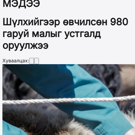
МЭДЭЭ
Шүлхийгээр өвчилсөн 980
гаруй малыг устгалд
оруулжээ
Хуваалцах: