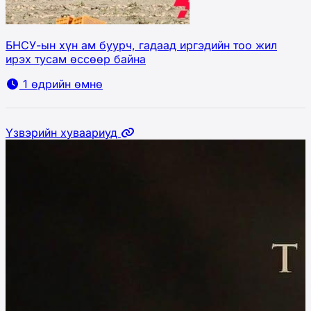
БНСУ-ын хүн ам буурч, гадаад иргэдийн тоо жил
ирэх тусам өссөөр байна
1 өдрийн өмнө
Үзвэрийн хуваариуд