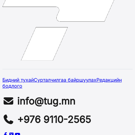
Бидний тухай
Сурталчилгаа байршуулах
Редакцийн
бодлого
info@tug.mn
+976 9110-2565