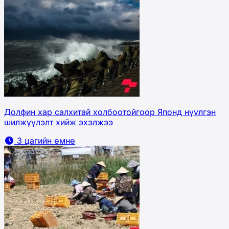
Долфин хар салхитай холбоотойгоор Японд нүүлгэн
шилжүүлэлт хийж эхэлжээ
3 цагийн өмнө