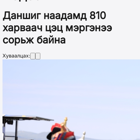
Даншиг наадамд 810
харваач цэц мэргэнээ
сорьж байна
Хуваалцах: