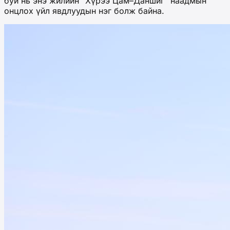
буй нь энэ жилийн "Хүрээ Цам–Даншиг" наадмын
онцлох үйл явдлуудын нэг болж байна.