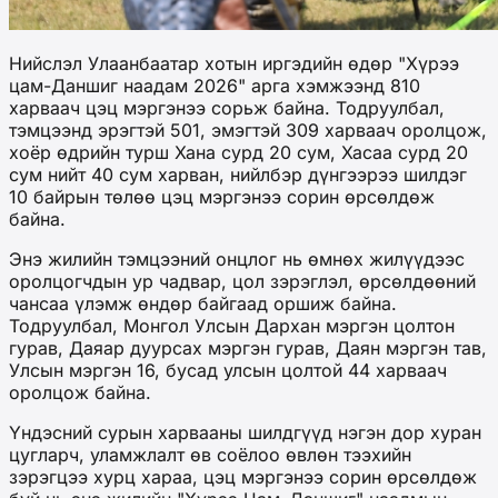
Нийслэл Улаанбаатар хотын иргэдийн өдөр "Хүрээ
цам-Даншиг наадам 2026" арга хэмжээнд 810
харваач цэц мэргэнээ сорьж байна. Тодруулбал,
тэмцээнд эрэгтэй 501, эмэгтэй 309 харваач оролцож,
хоёр өдрийн турш Хана сурд 20 сум, Хасаа сурд 20
сум нийт 40 сум харван, нийлбэр дүнгээрээ шилдэг
10 байрын төлөө цэц мэргэнээ сорин өрсөлдөж
байна.
Энэ жилийн тэмцээний онцлог нь өмнөх жилүүдээс
оролцогчдын ур чадвар, цол зэрэглэл, өрсөлдөөний
чансаа үлэмж өндөр байгаад оршиж байна.
Тодруулбал, Монгол Улсын Дархан мэргэн цолтон
гурав, Даяар дуурсах мэргэн гурав, Даян мэргэн тав,
Улсын мэргэн 16, бусад улсын цолтой 44 харваач
оролцож байна.
Үндэсний сурын харвааны шилдгүүд нэгэн дор хуран
цугларч, уламжлалт өв соёлоо өвлөн тээхийн
зэрэгцээ хурц хараа, цэц мэргэнээ сорин өрсөлдөж