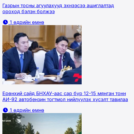
Газрын тосны агуулахууд эхнээсээ ашиглалтад
ороход бэлэн болжээ
1 өдрийн өмнө
Ерөнхий сайд БНХАУ-аас сар бүр 12-15 мянган тонн
АИ-92 автобензин тогтмол нийлүүлэх хүсэлт тавилаа
1 өдрийн өмнө