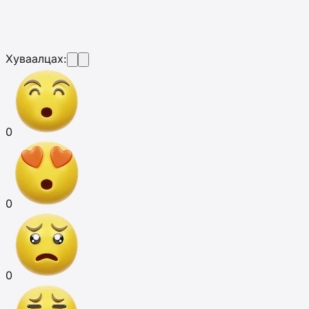
Хуваалцах:
0
0
0