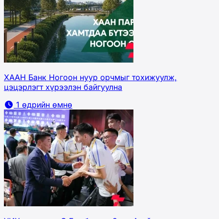
ХААН Банк Ногоон нуур орчмыг тохижуулж,
цэцэрлэгт хүрээлэн байгуулна
1 өдрийн өмнө