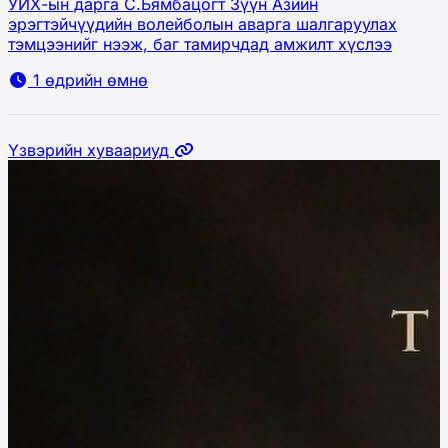
УИХ-ын дарга С.Бямбацогт Зүүн Азийн
эрэгтэйчүүдийн волейболын аварга шалгаруулах
тэмцээнийг нээж, баг тамирчдад амжилт хүслээ
1 өдрийн өмнө
Үзвэрийн хуваариуд