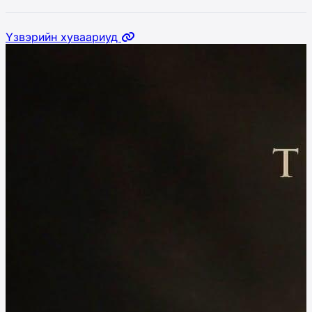
Үзвэрийн хуваариуд