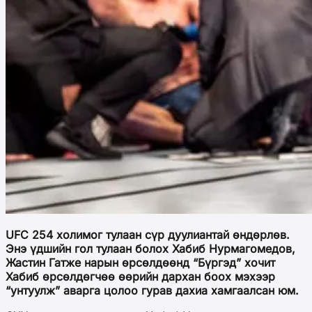
UFC 254 холимог тулаан сүр дуулиантай өндөрлөв.
Энэ үдшийн гол тулаан болох Хабиб Нурмагомедов,
Жастин Гатже нарын өрсөлдөөнд “Бүргэд” хочит
Хабиб өрсөлдөгчөө өөрийн дархан боох мэхээр
“унтуулж” аварга цолоо гурав дахиа хамгаалсан юм.