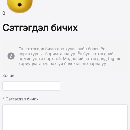
0
Сэтгэгдэл бичих
Та сэтгэгдэл бичихдээ хууль зүйн болон ёс
суртахууныг баримтална уу. Ёс бус сэтгэгдлийг
админ устгах эрхтэй. Мэдээний сэтгэгдэлд tug.mn
хариуцлага хүлээхгүй болохыг анхаарна уу
Зочин
Сэтгэгдэл бичих