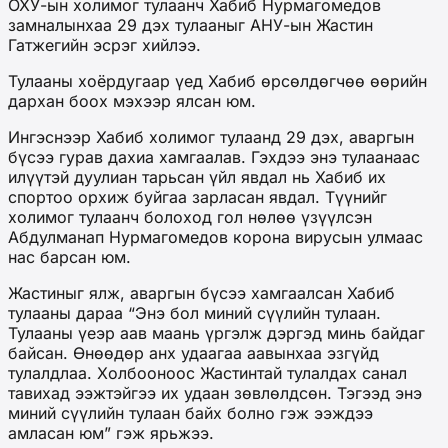
ОХУ-ын холимог тулаанч Хабиб Нурмагомедов
замналынхаа 29 дэх тулааныг АНУ-ын Жастин
Гатжегийн эсрэг хийлээ.
Тулааны хоёрдугаар үед Хабиб өрсөлдөгчөө өөрийн
дархан боох мэхээр ялсан юм.
Ингэснээр Хабиб холимог тулаанд 29 дэх, аваргын
бүсээ гурав дахиа хамгаалав. Гэхдээ энэ тулаанаас
илүүтэй дуулиан тарьсан үйл явдал нь Хабиб их
спортоо орхиж буйгаа зарласан явдал. Түүнийг
холимог тулаанч болоход гол нөлөө үзүүлсэн
Абдулманап Нурмагомедов корона вирусын улмаас
нас барсан юм.
Жастиныг ялж, аваргын бүсээ хамгаалсан Хабиб
тулааны дараа “Энэ бол миний сүүлийн тулаан.
Тулааны үеэр аав маань үргэлж дэргэд минь байдаг
байсан. Өнөөдөр анх удаагаа аавынхаа эзгүйд
тулалдлаа. Холбооноос Жастинтай тулалдах санал
тавихад ээжтэйгээ их удаан зөвлөлдсөн. Тэгээд энэ
миний сүүлийн тулаан байх болно гэж ээждээ
амласан юм” гэж ярьжээ.