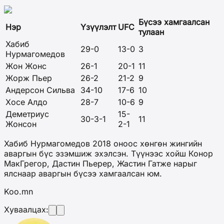
Бүсээ хамгаалсан
Нэр
Үзүүлэлт
UFC
тулаан
Хабиб
29-0
13-0
3
Нурмагомедов
Жон Жонс
26-1
20-1
11
Жорж Пьер
26-2
21-2
9
Андерсон Сильва
34-10
17-6
10
Хосе Алдо
28-7
10-6
9
Деметриус
15-
30-3-1
11
Жонсон
2-1
Хабиб Нурмагомедов 2018 оноос хөнгөн жингийн
аваргын бүс эзэмшиж эхэлсэн. Түүнээс хойш Конор
МакГрегор, Дастин Пьерер, Жастин Гатже нарыг
ялснаар аваргын бүсээ хамгаалсан юм.
Koo.mn
Хуваалцах: