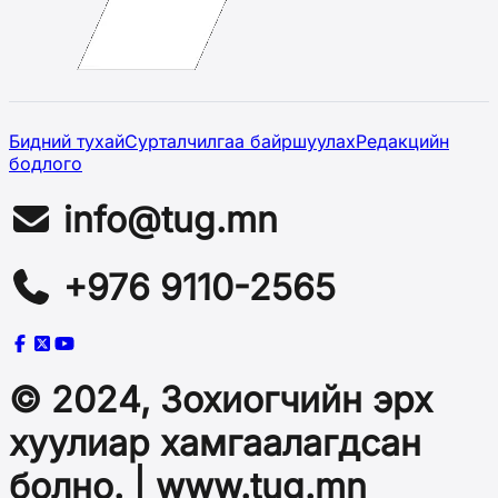
Бидний тухай
Сурталчилгаа байршуулах
Редакцийн
бодлого
info@tug.mn
+976 9110-2565
© 2024, Зохиогчийн эрх
хуулиар хамгаалагдсан
болно. | www.tug.mn