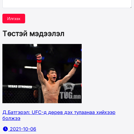
Илгээх
Төстэй мэдээлэл
Д.Батгэрэл: UFC-д дөрөв дэх тулаанаа хийхээр
болжээ
2021-10-06