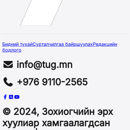
Бидний тухай
Сурталчилгаа байршуулах
Редакцийн
бодлого
info@tug.mn
+976 9110-2565
© 2024, Зохиогчийн эрх
хуулиар хамгаалагдсан