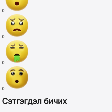
0
0
0
0
Сэтгэгдэл бичих