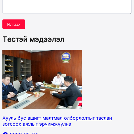
Илгээх
Төстэй мэдээлэл
Хууль бус ашигт малтмал олборлолтыг таслан
зогсоох ажлыг эрчимжүүлнэ