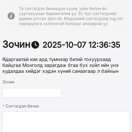
Та сэтгэгдэл бичихдээ хууль зүйн болон ёс
суртахууныг баримтална уу. Ёс бус сэтгэгдлийг
админ устгах эрхтэй. Мэдээний сэтгэгдэлд tug.mn
хариуцлага хүлээхгүй болохыг анхаарна уу
Зочин
2025-10-07 12:36:35
Ядаргаатай юм ард түмнээр битий тохуурхаад
байцгаа Монголд зарагдаж бгаа бүх зүйл ийн үнэ
худалдаа хийдэг хэдэн хүний санаагаар л байхын
Зочин
Сэтгэгдэл бичих