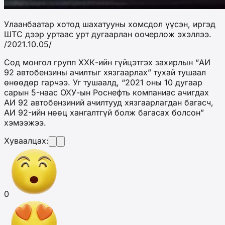
Улаанбаатар хотод шахатууны хомсдол үүсэн, иргэд
ШТС дээр уртаас урт дугаарлан оочерлож эхэллээ.
/2021.10.05/
Сод монгол групп ХХК-ийн гүйцэтгэх захирлын “АИ
92 автобензины ачилтыг хязгаарлах” тухай тушаал
өнөөдөр гарчээ. Уг тушаалд, “2021 оны 10 дугаар
сарын 5-наас ОХУ-ын Роснефть компаниас ачигдах
АИ 92 автобензиний ачилтууд хязгаарлагдан багасч,
АИ 92-ийн нөөц хангалтгүй болж багасах болсон”
хэмээжээ.
Хуваалцах:
0