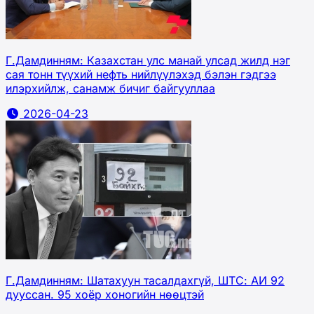
Г.Дамдинням: Казахстан улс манай улсад жилд нэг
сая тонн түүхий нефть нийлүүлэхэд бэлэн гэдгээ
илэрхийлж, санамж бичиг байгууллаа
2026-04-23
Г.Дамдинням: Шатахуун тасалдахгүй, ШТС: АИ 92
дууссан. 95 хоёр хоногийн нөөцтэй