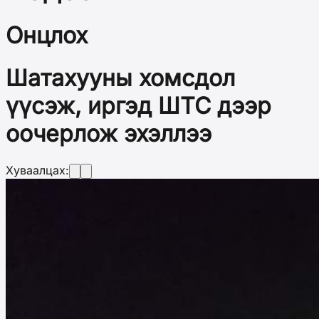
Онцлох
Шатахууны хомсдол
үүсэж, иргэд ШТС дээр
оочерлож эхэллээ
Хуваалцах: