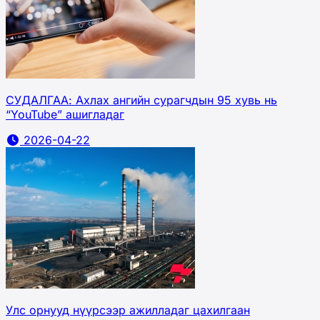
СУДАЛГАА: Ахлах ангийн сурагчдын 95 хувь нь
“YouTube” ашигладаг
2026-04-22
Улс орнууд нүүрсээр ажилладаг цахилгаан