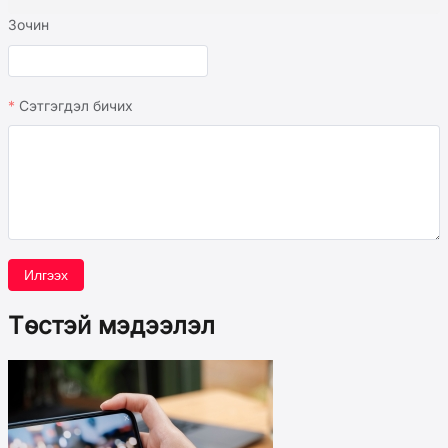
Зочин
Сэтгэгдэл бичих
Илгээх
Төстэй мэдээлэл