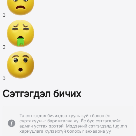
0
0
0
Сэтгэгдэл бичих
Та сэтгэгдэл бичихдээ хууль зүйн болон ёс
суртахууныг баримтална уу. Ёс бус сэтгэгдлийг
админ устгах эрхтэй. Мэдээний сэтгэгдэлд tug.mn
хариуцлага хүлээхгүй болохыг анхаарна уу