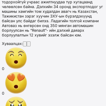
тодорхойгүй учраас ажилтнуудаа түр хугацаанд
чөлөөлсөн байна. Дэлхийн 34 оронд экспортлодог уг
машины хамгийн том худалдан авагч нь Казахстан,
Тажикистан зэрэг хуучин ЗХУ-ын бүрэлдэхүүнд
байсан улс байдаг билээ. Ладагийн толгой компани
Автоваз нь өнгөрсөн онд 350 мянган автомашин
борлуулсан нь “Renault”- ийн дэлхий даяарх
борлуулалтын 12 хувийг эзэлж байсан юм.
Хуваалцах:
0
0