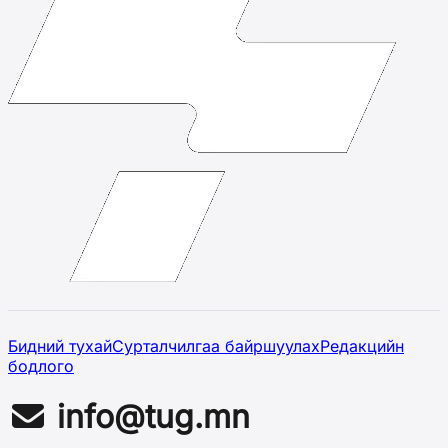
Бидний тухай
Сурталчилгаа байршуулах
Редакцийн
бодлого
info@tug.mn