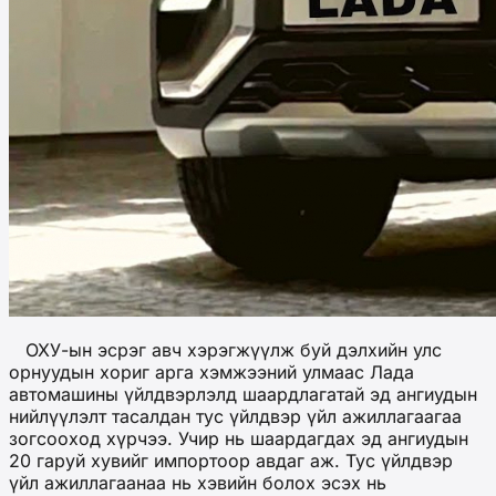
ОХУ-ын эсрэг авч хэрэгжүүлж буй дэлхийн улс
орнуудын хориг арга хэмжээний улмаас Лада
автомашины үйлдвэрлэлд шаардлагатай эд ангиудын
нийлүүлэлт тасалдан тус үйлдвэр үйл ажиллагаагаа
зогсооход хүрчээ. Учир нь шаардагдах эд ангиудын
20 гаруй хувийг импортоор авдаг аж. Тус үйлдвэр
үйл ажиллагаанаа нь хэвийн болох эсэх нь