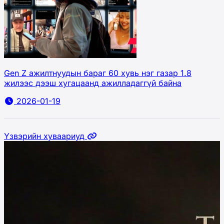
Gen Z ажилтнуудын бараг 60 хувь нэг газар 1.8
жилээс дээш хугацаанд ажилладаггүй байна
2026-01-19
Үзвэрийн хуваариуд