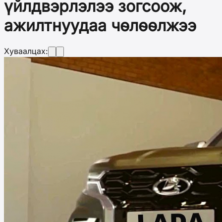
үйлдвэрлэлээ зогсоож,
ажилтнуудаа чөлөөлжээ
Хуваалцах: