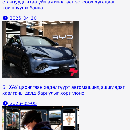
станцуудынхаа үйл ажиллагааг зогсоох хугацааг
хойшлуулж байна
2026-04-20
БНХАУ цахилгаан хөдөлгүүрт автомашинд ашигладаг
хаалганы далд бариулыг хориглоно
2026-02-05